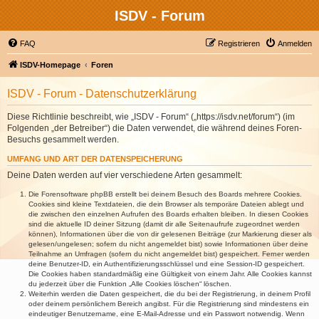
ISDV - Forum
FAQ
Registrieren
Anmelden
ISDV-Homepage
Foren
ISDV - Forum - Datenschutzerklärung
Diese Richtlinie beschreibt, wie „ISDV - Forum“ („https://isdv.net/forum“) (im
Folgenden „der Betreiber“) die Daten verwendet, die während deines Foren-
Besuchs gesammelt werden.
UMFANG UND ART DER DATENSPEICHERUNG
Deine Daten werden auf vier verschiedene Arten gesammelt:
Die Forensoftware phpBB erstellt bei deinem Besuch des Boards mehrere Cookies.
Cookies sind kleine Textdateien, die dein Browser als temporäre Dateien ablegt und
die zwischen den einzelnen Aufrufen des Boards erhalten bleiben. In diesen Cookies
sind die aktuelle ID deiner Sitzung (damit dir alle Seitenaufrufe zugeordnet werden
können), Informationen über die von dir gelesenen Beiträge (zur Markierung dieser als
gelesen/ungelesen; sofern du nicht angemeldet bist) sowie Informationen über deine
Teilnahme an Umfragen (sofern du nicht angemeldet bist) gespeichert. Ferner werden
deine Benutzer-ID, ein Authentifizierungsschlüssel und eine Session-ID gespeichert.
Die Cookies haben standardmäßig eine Gültigkeit von einem Jahr. Alle Cookies kannst
du jederzeit über die Funktion „Alle Cookies löschen“ löschen.
Weiterhin werden die Daten gespeichert, die du bei der Registrierung, in deinem Profil
oder deinem persönlichem Bereich angibst. Für die Registrierung sind mindestens ein
eindeutiger Benutzername, eine E-Mail-Adresse und ein Passwort notwendig. Wenn