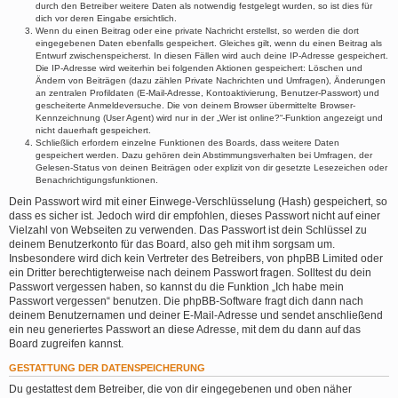
durch den Betreiber weitere Daten als notwendig festgelegt wurden, so ist dies für
dich vor deren Eingabe ersichtlich.
Wenn du einen Beitrag oder eine private Nachricht erstellst, so werden die dort
eingegebenen Daten ebenfalls gespeichert. Gleiches gilt, wenn du einen Beitrag als
Entwurf zwischenspeicherst. In diesen Fällen wird auch deine IP-Adresse gespeichert.
Die IP-Adresse wird weiterhin bei folgenden Aktionen gespeichert: Löschen und
Ändern von Beiträgen (dazu zählen Private Nachrichten und Umfragen), Änderungen
an zentralen Profildaten (E-Mail-Adresse, Kontoaktivierung, Benutzer-Passwort) und
gescheiterte Anmeldeversuche. Die von deinem Browser übermittelte Browser-
Kennzeichnung (User Agent) wird nur in der „Wer ist online?“-Funktion angezeigt und
nicht dauerhaft gespeichert.
Schließlich erfordern einzelne Funktionen des Boards, dass weitere Daten
gespeichert werden. Dazu gehören dein Abstimmungsverhalten bei Umfragen, der
Gelesen-Status von deinen Beiträgen oder explizit von dir gesetzte Lesezeichen oder
Benachrichtigungsfunktionen.
Dein Passwort wird mit einer Einwege-Verschlüsselung (Hash) gespeichert, so
dass es sicher ist. Jedoch wird dir empfohlen, dieses Passwort nicht auf einer
Vielzahl von Webseiten zu verwenden. Das Passwort ist dein Schlüssel zu
deinem Benutzerkonto für das Board, also geh mit ihm sorgsam um.
Insbesondere wird dich kein Vertreter des Betreibers, von phpBB Limited oder
ein Dritter berechtigterweise nach deinem Passwort fragen. Solltest du dein
Passwort vergessen haben, so kannst du die Funktion „Ich habe mein
Passwort vergessen“ benutzen. Die phpBB-Software fragt dich dann nach
deinem Benutzernamen und deiner E-Mail-Adresse und sendet anschließend
ein neu generiertes Passwort an diese Adresse, mit dem du dann auf das
Board zugreifen kannst.
GESTATTUNG DER DATENSPEICHERUNG
Du gestattest dem Betreiber, die von dir eingegebenen und oben näher