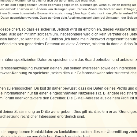
stgelegt wurden, so ist dies für dich vor deren Eingabe ersichtlich.
rden die dort eingegebenen Daten ebenfalls gespeichert. Gleiches gilt, wenn du einen Beitrag als
 gespeichert: Löschen und Ändern von Beiträgen (dazu zählen Private Nachrichten und Umfragen)
em Browser übermittelte Browser-Kennzeichnung (User Agent) wird nur in der „Wer ist online?“-F
re Daten gespeichert werden. Dazu gehören dein Abstimmungsverhalten bei Umfragen, der Gelesen
espeichert, so dass es sicher ist. Jedoch wird dir empfohlen, dieses Passwort ni
ard, also geh mit ihm sorgsam um. Insbesondere wird dich kein Vertreter des Betre
essen haben, so kannst du die Funktion „Ich habe mein Passwort vergessen“ benut
ßend ein neu generiertes Passwort an diese Adresse, mit dem du dann auf das Bo
en näher spezifizierten Daten zu speichern, um das Board betreiben und anbieten 
 Interessenabwägung zwischen deinen und seinen Interessen sowie den Interessen D
rowser-Kennung zu speichern, sofern dies zur Gefahrenabwehr oder zur rechtlichen
 zu ermöglichen. Du bist dir daher bewusst, dass die Daten deines Profils und die 
e Informationen nur für einen eingeschränkten Nutzerkreis (z. B. andere registriert
Forum oder kontaktiere den Betreiber. Die E-Mail-Adresse aus deinem Profil ist d
 deiner Zustimmung an Dritte weitergeben. Dies gilt nicht, sofern er auf Grund ge
urchsetzung rechtlicher Interessen erforderlich sind.
 dir angegebenen Kontaktdaten zu kontaktieren, sofern dies zur Übermittlung zentra
 du dies in deinem persönlichen Bereich gestattet hast.