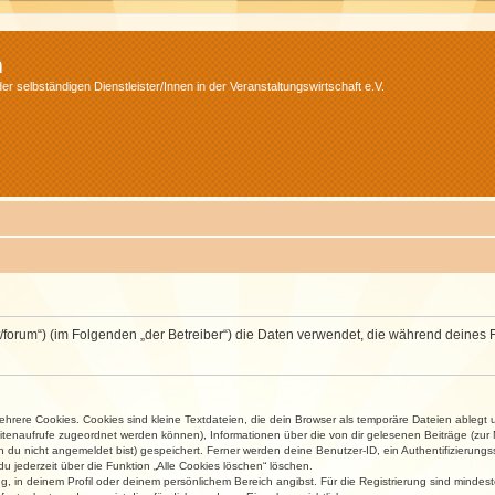
m
r selbständigen Dienstleister/Innen in der Veranstaltungswirtschaft e.V.
v.net/forum“) (im Folgenden „der Betreiber“) die Daten verwendet, die während dei
rere Cookies. Cookies sind kleine Textdateien, die dein Browser als temporäre Dateien ablegt 
 Seitenaufrufe zugeordnet werden können), Informationen über die von dir gelesenen Beiträge (zu
n du nicht angemeldet bist) gespeichert. Ferner werden deine Benutzer-ID, ein Authentifizierung
u jederzeit über die Funktion „Alle Cookies löschen“ löschen.
ng, in deinem Profil oder deinem persönlichem Bereich angibst. Für die Registrierung sind mind