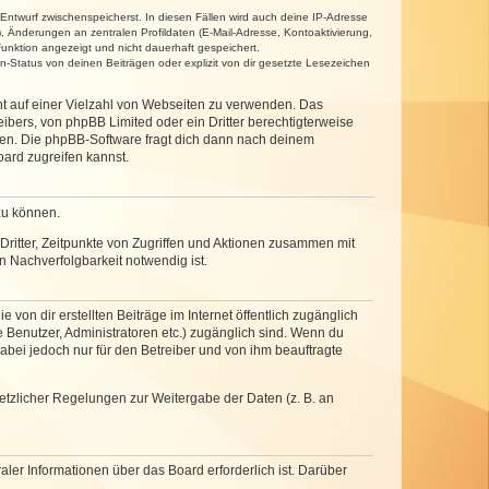
 Entwurf zwischenspeicherst. In diesen Fällen wird auch deine IP-Adresse
, Änderungen an zentralen Profildaten (E-Mail-Adresse, Kontoaktivierung,
unktion angezeigt und nicht dauerhaft gespeichert.
-Status von deinen Beiträgen oder explizit von dir gesetzte Lesezeichen
cht auf einer Vielzahl von Webseiten zu verwenden. Das
ibers, von phpBB Limited oder ein Dritter berechtigterweise
zen. Die phpBB-Software fragt dich dann nach deinem
ard zugreifen kannst.
zu können.
ritter, Zeitpunkte von Zugriffen und Aktionen zusammen mit
 Nachverfolgbarkeit notwendig ist.
von dir erstellten Beiträge im Internet öffentlich zugänglich
e Benutzer, Administratoren etc.) zugänglich sind. Wenn du
abei jedoch nur für den Betreiber und von ihm beauftragte
setzlicher Regelungen zur Weitergabe der Daten (z. B. an
ler Informationen über das Board erforderlich ist. Darüber