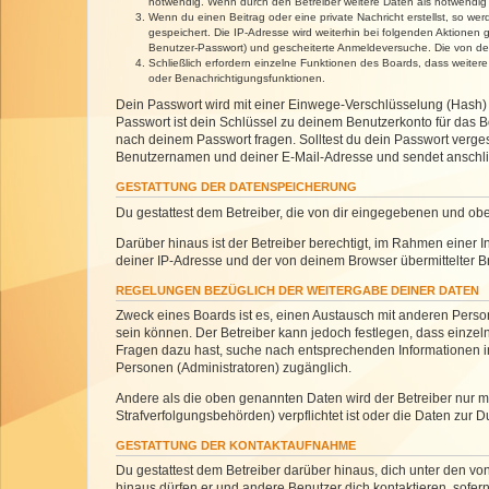
notwendig. Wenn durch den Betreiber weitere Daten als notwendig fe
Wenn du einen Beitrag oder eine private Nachricht erstellst, so we
gespeichert. Die IP-Adresse wird weiterhin bei folgenden Aktionen
Benutzer-Passwort) und gescheiterte Anmeldeversuche. Die von dein
Schließlich erfordern einzelne Funktionen des Boards, dass weite
oder Benachrichtigungsfunktionen.
Dein Passwort wird mit einer Einwege-Verschlüsselung (Hash) g
Passwort ist dein Schlüssel zu deinem Benutzerkonto für das Bo
nach deinem Passwort fragen. Solltest du dein Passwort verg
Benutzernamen und deiner E-Mail-Adresse und sendet anschlie
GESTATTUNG DER DATENSPEICHERUNG
Du gestattest dem Betreiber, die von dir eingegebenen und ob
Darüber hinaus ist der Betreiber berechtigt, im Rahmen einer
deiner IP-Adresse und der von deinem Browser übermittelter B
REGELUNGEN BEZÜGLICH DER WEITERGABE DEINER DATEN
Zweck eines Boards ist es, einen Austausch mit anderen Personen
sein können. Der Betreiber kann jedoch festlegen, dass einzeln
Fragen dazu hast, suche nach entsprechenden Informationen im 
Personen (Administratoren) zugänglich.
Andere als die oben genannten Daten wird der Betreiber nur mit
Strafverfolgungsbehörden) verpflichtet ist oder die Daten zur D
GESTATTUNG DER KONTAKTAUFNAHME
Du gestattest dem Betreiber darüber hinaus, dich unter den von
hinaus dürfen er und andere Benutzer dich kontaktieren, sofern