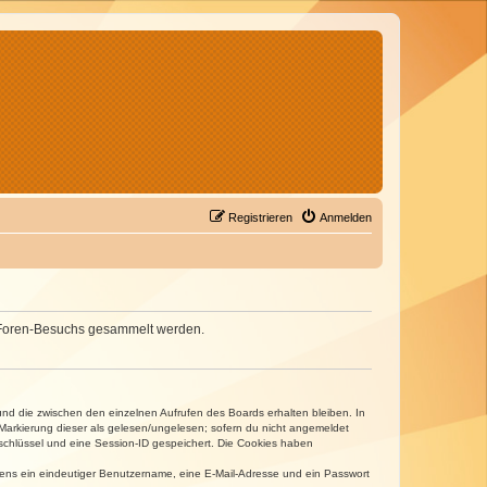
Registrieren
Anmelden
nes Foren-Besuchs gesammelt werden.
und die zwischen den einzelnen Aufrufen des Boards erhalten bleiben. In
r Markierung dieser als gelesen/ungelesen; sofern du nicht angemeldet
sschlüssel und eine Session-ID gespeichert. Die Cookies haben
estens ein eindeutiger Benutzername, eine E-Mail-Adresse und ein Passwort