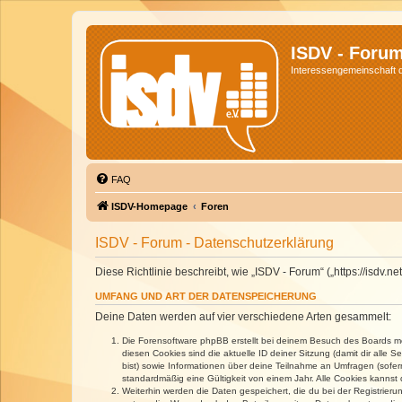
ISDV - Foru
Interessengemeinschaft de
FAQ
ISDV-Homepage
Foren
ISDV - Forum - Datenschutzerklärung
Diese Richtlinie beschreibt, wie „ISDV - Forum“ („https://isd
UMFANG UND ART DER DATENSPEICHERUNG
Deine Daten werden auf vier verschiedene Arten gesammelt:
Die Forensoftware phpBB erstellt bei deinem Besuch des Boards meh
diesen Cookies sind die aktuelle ID deiner Sitzung (damit dir alle
bist) sowie Informationen über deine Teilnahme an Umfragen (sofer
standardmäßig eine Gültigkeit von einem Jahr. Alle Cookies kannst d
Weiterhin werden die Daten gespeichert, die du bei der Registrieru