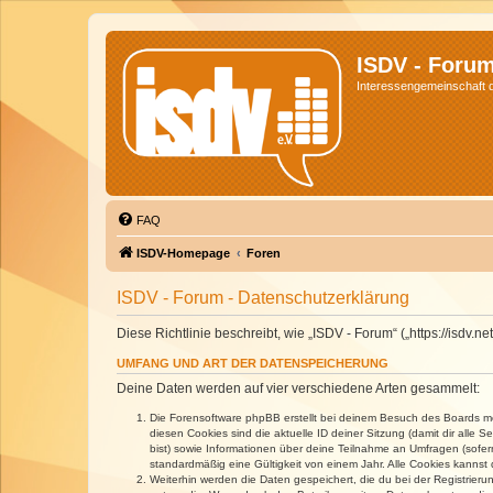
ISDV - Foru
Interessengemeinschaft de
FAQ
ISDV-Homepage
Foren
ISDV - Forum - Datenschutzerklärung
Diese Richtlinie beschreibt, wie „ISDV - Forum“ („https://isd
UMFANG UND ART DER DATENSPEICHERUNG
Deine Daten werden auf vier verschiedene Arten gesammelt:
Die Forensoftware phpBB erstellt bei deinem Besuch des Boards meh
diesen Cookies sind die aktuelle ID deiner Sitzung (damit dir alle
bist) sowie Informationen über deine Teilnahme an Umfragen (sofer
standardmäßig eine Gültigkeit von einem Jahr. Alle Cookies kannst d
Weiterhin werden die Daten gespeichert, die du bei der Registrieru