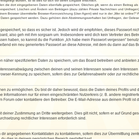
stgelegt wurden, so ist dies für dich vor deren Eingabe ersichtlich.
rden die dort eingegebenen Daten ebenfalls gespeichert. Gleiches gilt, wenn du einen Beitrag als
 gespeichert: Löschen und Ändern von Beiträgen (dazu zählen Private Nachrichten und Umfragen)
em Browser übermittelte Browser-Kennzeichnung (User Agent) wird nur in der „Wer ist online?“-F
re Daten gespeichert werden. Dazu gehören dein Abstimmungsverhalten bei Umfragen, der Gelesen
espeichert, so dass es sicher ist. Jedoch wird dir empfohlen, dieses Passwort ni
ard, also geh mit ihm sorgsam um. Insbesondere wird dich kein Vertreter des Betre
essen haben, so kannst du die Funktion „Ich habe mein Passwort vergessen“ benut
ßend ein neu generiertes Passwort an diese Adresse, mit dem du dann auf das Bo
en näher spezifizierten Daten zu speichern, um das Board betreiben und anbieten 
 Interessenabwägung zwischen deinen und seinen Interessen sowie den Interessen D
rowser-Kennung zu speichern, sofern dies zur Gefahrenabwehr oder zur rechtlichen
 zu ermöglichen. Du bist dir daher bewusst, dass die Daten deines Profils und die 
e Informationen nur für einen eingeschränkten Nutzerkreis (z. B. andere registriert
Forum oder kontaktiere den Betreiber. Die E-Mail-Adresse aus deinem Profil ist d
 deiner Zustimmung an Dritte weitergeben. Dies gilt nicht, sofern er auf Grund ge
urchsetzung rechtlicher Interessen erforderlich sind.
 dir angegebenen Kontaktdaten zu kontaktieren, sofern dies zur Übermittlung zentra
 du dies in deinem persönlichen Bereich gestattet hast.