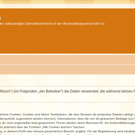
m
r selbständigen Dienstleister/Innen in der Veranstaltungswirtschaft e.V.
v.net/forum“) (im Folgenden „der Betreiber“) die Daten verwendet, die während dei
rere Cookies. Cookies sind kleine Textdateien, die dein Browser als temporäre Dateien ablegt 
 Seitenaufrufe zugeordnet werden können), Informationen über die von dir gelesenen Beiträge (zu
n du nicht angemeldet bist) gespeichert. Ferner werden deine Benutzer-ID, ein Authentifizierung
u jederzeit über die Funktion „Alle Cookies löschen“ löschen.
ng, in deinem Profil oder deinem persönlichem Bereich angibst. Für die Registrierung sind mind