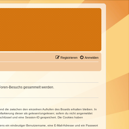
Registrieren
Anmelden
nes Foren-Besuchs gesammelt werden.
und die zwischen den einzelnen Aufrufen des Boards erhalten bleiben. In
r Markierung dieser als gelesen/ungelesen; sofern du nicht angemeldet
sschlüssel und eine Session-ID gespeichert. Die Cookies haben
estens ein eindeutiger Benutzername, eine E-Mail-Adresse und ein Passwort