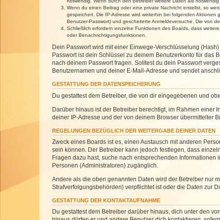
notwendig. Wenn durch den Betreiber weitere Daten als notwendig fe
Wenn du einen Beitrag oder eine private Nachricht erstellst, so we
gespeichert. Die IP-Adresse wird weiterhin bei folgenden Aktionen
Benutzer-Passwort) und gescheiterte Anmeldeversuche. Die von dein
Schließlich erfordern einzelne Funktionen des Boards, dass weite
oder Benachrichtigungsfunktionen.
Dein Passwort wird mit einer Einwege-Verschlüsselung (Hash) g
Passwort ist dein Schlüssel zu deinem Benutzerkonto für das Bo
nach deinem Passwort fragen. Solltest du dein Passwort verg
Benutzernamen und deiner E-Mail-Adresse und sendet anschlie
GESTATTUNG DER DATENSPEICHERUNG
Du gestattest dem Betreiber, die von dir eingegebenen und ob
Darüber hinaus ist der Betreiber berechtigt, im Rahmen einer
deiner IP-Adresse und der von deinem Browser übermittelter B
REGELUNGEN BEZÜGLICH DER WEITERGABE DEINER DATEN
Zweck eines Boards ist es, einen Austausch mit anderen Personen
sein können. Der Betreiber kann jedoch festlegen, dass einzeln
Fragen dazu hast, suche nach entsprechenden Informationen im 
Personen (Administratoren) zugänglich.
Andere als die oben genannten Daten wird der Betreiber nur mit
Strafverfolgungsbehörden) verpflichtet ist oder die Daten zur D
GESTATTUNG DER KONTAKTAUFNAHME
Du gestattest dem Betreiber darüber hinaus, dich unter den von
hinaus dürfen er und andere Benutzer dich kontaktieren, sofern