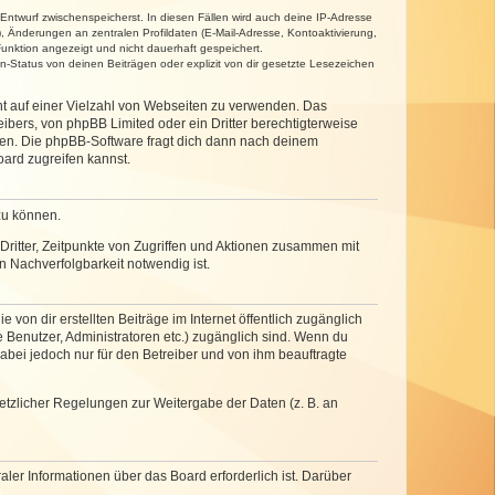
 Entwurf zwischenspeicherst. In diesen Fällen wird auch deine IP-Adresse
, Änderungen an zentralen Profildaten (E-Mail-Adresse, Kontoaktivierung,
unktion angezeigt und nicht dauerhaft gespeichert.
-Status von deinen Beiträgen oder explizit von dir gesetzte Lesezeichen
cht auf einer Vielzahl von Webseiten zu verwenden. Das
ibers, von phpBB Limited oder ein Dritter berechtigterweise
zen. Die phpBB-Software fragt dich dann nach deinem
ard zugreifen kannst.
zu können.
ritter, Zeitpunkte von Zugriffen und Aktionen zusammen mit
 Nachverfolgbarkeit notwendig ist.
von dir erstellten Beiträge im Internet öffentlich zugänglich
e Benutzer, Administratoren etc.) zugänglich sind. Wenn du
abei jedoch nur für den Betreiber und von ihm beauftragte
setzlicher Regelungen zur Weitergabe der Daten (z. B. an
ler Informationen über das Board erforderlich ist. Darüber