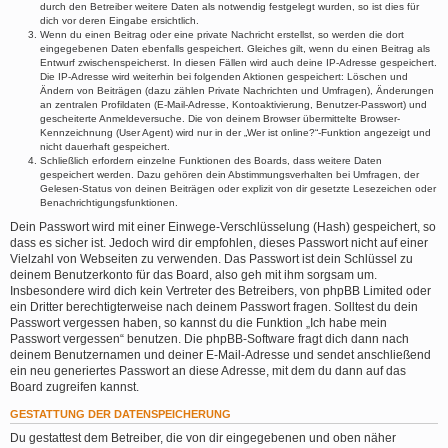
durch den Betreiber weitere Daten als notwendig festgelegt wurden, so ist dies für
dich vor deren Eingabe ersichtlich.
Wenn du einen Beitrag oder eine private Nachricht erstellst, so werden die dort
eingegebenen Daten ebenfalls gespeichert. Gleiches gilt, wenn du einen Beitrag als
Entwurf zwischenspeicherst. In diesen Fällen wird auch deine IP-Adresse gespeichert.
Die IP-Adresse wird weiterhin bei folgenden Aktionen gespeichert: Löschen und
Ändern von Beiträgen (dazu zählen Private Nachrichten und Umfragen), Änderungen
an zentralen Profildaten (E-Mail-Adresse, Kontoaktivierung, Benutzer-Passwort) und
gescheiterte Anmeldeversuche. Die von deinem Browser übermittelte Browser-
Kennzeichnung (User Agent) wird nur in der „Wer ist online?“-Funktion angezeigt und
nicht dauerhaft gespeichert.
Schließlich erfordern einzelne Funktionen des Boards, dass weitere Daten
gespeichert werden. Dazu gehören dein Abstimmungsverhalten bei Umfragen, der
Gelesen-Status von deinen Beiträgen oder explizit von dir gesetzte Lesezeichen oder
Benachrichtigungsfunktionen.
Dein Passwort wird mit einer Einwege-Verschlüsselung (Hash) gespeichert, so
dass es sicher ist. Jedoch wird dir empfohlen, dieses Passwort nicht auf einer
Vielzahl von Webseiten zu verwenden. Das Passwort ist dein Schlüssel zu
deinem Benutzerkonto für das Board, also geh mit ihm sorgsam um.
Insbesondere wird dich kein Vertreter des Betreibers, von phpBB Limited oder
ein Dritter berechtigterweise nach deinem Passwort fragen. Solltest du dein
Passwort vergessen haben, so kannst du die Funktion „Ich habe mein
Passwort vergessen“ benutzen. Die phpBB-Software fragt dich dann nach
deinem Benutzernamen und deiner E-Mail-Adresse und sendet anschließend
ein neu generiertes Passwort an diese Adresse, mit dem du dann auf das
Board zugreifen kannst.
GESTATTUNG DER DATENSPEICHERUNG
Du gestattest dem Betreiber, die von dir eingegebenen und oben näher