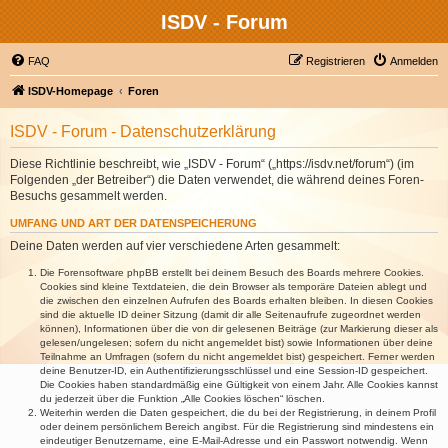
ISDV - Forum
FAQ
Registrieren
Anmelden
ISDV-Homepage
Foren
ISDV - Forum - Datenschutzerklärung
Diese Richtlinie beschreibt, wie „ISDV - Forum“ („https://isdv.net/forum“) (im
Folgenden „der Betreiber“) die Daten verwendet, die während deines Foren-
Besuchs gesammelt werden.
UMFANG UND ART DER DATENSPEICHERUNG
Deine Daten werden auf vier verschiedene Arten gesammelt:
Die Forensoftware phpBB erstellt bei deinem Besuch des Boards mehrere Cookies.
Cookies sind kleine Textdateien, die dein Browser als temporäre Dateien ablegt und
die zwischen den einzelnen Aufrufen des Boards erhalten bleiben. In diesen Cookies
sind die aktuelle ID deiner Sitzung (damit dir alle Seitenaufrufe zugeordnet werden
können), Informationen über die von dir gelesenen Beiträge (zur Markierung dieser als
gelesen/ungelesen; sofern du nicht angemeldet bist) sowie Informationen über deine
Teilnahme an Umfragen (sofern du nicht angemeldet bist) gespeichert. Ferner werden
deine Benutzer-ID, ein Authentifizierungsschlüssel und eine Session-ID gespeichert.
Die Cookies haben standardmäßig eine Gültigkeit von einem Jahr. Alle Cookies kannst
du jederzeit über die Funktion „Alle Cookies löschen“ löschen.
Weiterhin werden die Daten gespeichert, die du bei der Registrierung, in deinem Profil
oder deinem persönlichem Bereich angibst. Für die Registrierung sind mindestens ein
eindeutiger Benutzername, eine E-Mail-Adresse und ein Passwort notwendig. Wenn