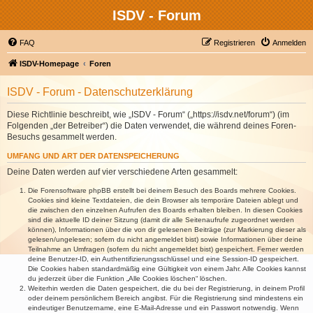
ISDV - Forum
FAQ
Registrieren
Anmelden
ISDV-Homepage
Foren
ISDV - Forum - Datenschutzerklärung
Diese Richtlinie beschreibt, wie „ISDV - Forum“ („https://isdv.net/forum“) (im
Folgenden „der Betreiber“) die Daten verwendet, die während deines Foren-
Besuchs gesammelt werden.
UMFANG UND ART DER DATENSPEICHERUNG
Deine Daten werden auf vier verschiedene Arten gesammelt:
Die Forensoftware phpBB erstellt bei deinem Besuch des Boards mehrere Cookies.
Cookies sind kleine Textdateien, die dein Browser als temporäre Dateien ablegt und
die zwischen den einzelnen Aufrufen des Boards erhalten bleiben. In diesen Cookies
sind die aktuelle ID deiner Sitzung (damit dir alle Seitenaufrufe zugeordnet werden
können), Informationen über die von dir gelesenen Beiträge (zur Markierung dieser als
gelesen/ungelesen; sofern du nicht angemeldet bist) sowie Informationen über deine
Teilnahme an Umfragen (sofern du nicht angemeldet bist) gespeichert. Ferner werden
deine Benutzer-ID, ein Authentifizierungsschlüssel und eine Session-ID gespeichert.
Die Cookies haben standardmäßig eine Gültigkeit von einem Jahr. Alle Cookies kannst
du jederzeit über die Funktion „Alle Cookies löschen“ löschen.
Weiterhin werden die Daten gespeichert, die du bei der Registrierung, in deinem Profil
oder deinem persönlichem Bereich angibst. Für die Registrierung sind mindestens ein
eindeutiger Benutzername, eine E-Mail-Adresse und ein Passwort notwendig. Wenn