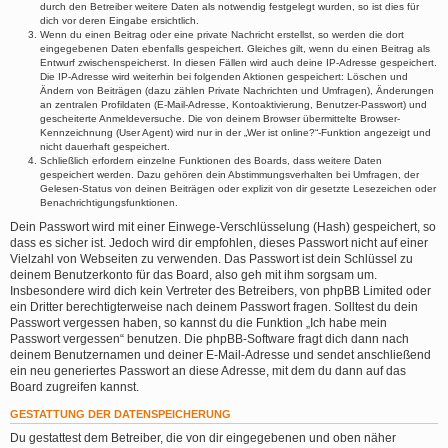
durch den Betreiber weitere Daten als notwendig festgelegt wurden, so ist dies für
dich vor deren Eingabe ersichtlich.
Wenn du einen Beitrag oder eine private Nachricht erstellst, so werden die dort
eingegebenen Daten ebenfalls gespeichert. Gleiches gilt, wenn du einen Beitrag als
Entwurf zwischenspeicherst. In diesen Fällen wird auch deine IP-Adresse gespeichert.
Die IP-Adresse wird weiterhin bei folgenden Aktionen gespeichert: Löschen und
Ändern von Beiträgen (dazu zählen Private Nachrichten und Umfragen), Änderungen
an zentralen Profildaten (E-Mail-Adresse, Kontoaktivierung, Benutzer-Passwort) und
gescheiterte Anmeldeversuche. Die von deinem Browser übermittelte Browser-
Kennzeichnung (User Agent) wird nur in der „Wer ist online?“-Funktion angezeigt und
nicht dauerhaft gespeichert.
Schließlich erfordern einzelne Funktionen des Boards, dass weitere Daten
gespeichert werden. Dazu gehören dein Abstimmungsverhalten bei Umfragen, der
Gelesen-Status von deinen Beiträgen oder explizit von dir gesetzte Lesezeichen oder
Benachrichtigungsfunktionen.
Dein Passwort wird mit einer Einwege-Verschlüsselung (Hash) gespeichert, so
dass es sicher ist. Jedoch wird dir empfohlen, dieses Passwort nicht auf einer
Vielzahl von Webseiten zu verwenden. Das Passwort ist dein Schlüssel zu
deinem Benutzerkonto für das Board, also geh mit ihm sorgsam um.
Insbesondere wird dich kein Vertreter des Betreibers, von phpBB Limited oder
ein Dritter berechtigterweise nach deinem Passwort fragen. Solltest du dein
Passwort vergessen haben, so kannst du die Funktion „Ich habe mein
Passwort vergessen“ benutzen. Die phpBB-Software fragt dich dann nach
deinem Benutzernamen und deiner E-Mail-Adresse und sendet anschließend
ein neu generiertes Passwort an diese Adresse, mit dem du dann auf das
Board zugreifen kannst.
GESTATTUNG DER DATENSPEICHERUNG
Du gestattest dem Betreiber, die von dir eingegebenen und oben näher