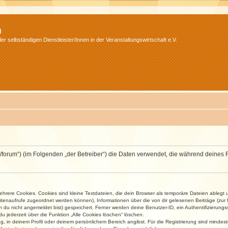
m
r selbständigen Dienstleister/Innen in der Veranstaltungswirtschaft e.V.
v.net/forum“) (im Folgenden „der Betreiber“) die Daten verwendet, die während dei
rere Cookies. Cookies sind kleine Textdateien, die dein Browser als temporäre Dateien ablegt 
 Seitenaufrufe zugeordnet werden können), Informationen über die von dir gelesenen Beiträge (zu
n du nicht angemeldet bist) gespeichert. Ferner werden deine Benutzer-ID, ein Authentifizierung
u jederzeit über die Funktion „Alle Cookies löschen“ löschen.
ng, in deinem Profil oder deinem persönlichem Bereich angibst. Für die Registrierung sind mind