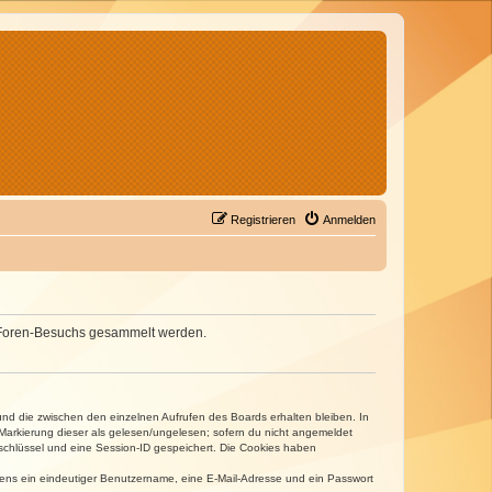
Registrieren
Anmelden
nes Foren-Besuchs gesammelt werden.
und die zwischen den einzelnen Aufrufen des Boards erhalten bleiben. In
r Markierung dieser als gelesen/ungelesen; sofern du nicht angemeldet
sschlüssel und eine Session-ID gespeichert. Die Cookies haben
estens ein eindeutiger Benutzername, eine E-Mail-Adresse und ein Passwort