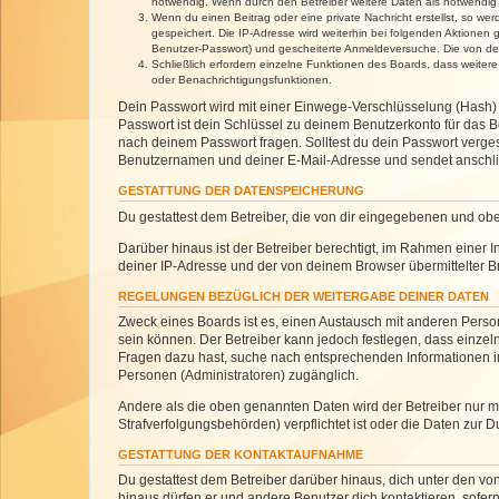
notwendig. Wenn durch den Betreiber weitere Daten als notwendig fe
Wenn du einen Beitrag oder eine private Nachricht erstellst, so we
gespeichert. Die IP-Adresse wird weiterhin bei folgenden Aktionen
Benutzer-Passwort) und gescheiterte Anmeldeversuche. Die von dein
Schließlich erfordern einzelne Funktionen des Boards, dass weite
oder Benachrichtigungsfunktionen.
Dein Passwort wird mit einer Einwege-Verschlüsselung (Hash) g
Passwort ist dein Schlüssel zu deinem Benutzerkonto für das Bo
nach deinem Passwort fragen. Solltest du dein Passwort verg
Benutzernamen und deiner E-Mail-Adresse und sendet anschlie
GESTATTUNG DER DATENSPEICHERUNG
Du gestattest dem Betreiber, die von dir eingegebenen und ob
Darüber hinaus ist der Betreiber berechtigt, im Rahmen einer
deiner IP-Adresse und der von deinem Browser übermittelter B
REGELUNGEN BEZÜGLICH DER WEITERGABE DEINER DATEN
Zweck eines Boards ist es, einen Austausch mit anderen Personen
sein können. Der Betreiber kann jedoch festlegen, dass einzeln
Fragen dazu hast, suche nach entsprechenden Informationen im 
Personen (Administratoren) zugänglich.
Andere als die oben genannten Daten wird der Betreiber nur mit
Strafverfolgungsbehörden) verpflichtet ist oder die Daten zur D
GESTATTUNG DER KONTAKTAUFNAHME
Du gestattest dem Betreiber darüber hinaus, dich unter den von
hinaus dürfen er und andere Benutzer dich kontaktieren, sofern