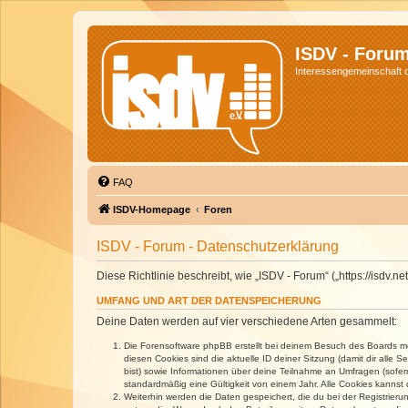
ISDV - Foru
Interessengemeinschaft de
FAQ
ISDV-Homepage
Foren
ISDV - Forum - Datenschutzerklärung
Diese Richtlinie beschreibt, wie „ISDV - Forum“ („https://isd
UMFANG UND ART DER DATENSPEICHERUNG
Deine Daten werden auf vier verschiedene Arten gesammelt:
Die Forensoftware phpBB erstellt bei deinem Besuch des Boards meh
diesen Cookies sind die aktuelle ID deiner Sitzung (damit dir alle
bist) sowie Informationen über deine Teilnahme an Umfragen (sofer
standardmäßig eine Gültigkeit von einem Jahr. Alle Cookies kannst d
Weiterhin werden die Daten gespeichert, die du bei der Registrieru