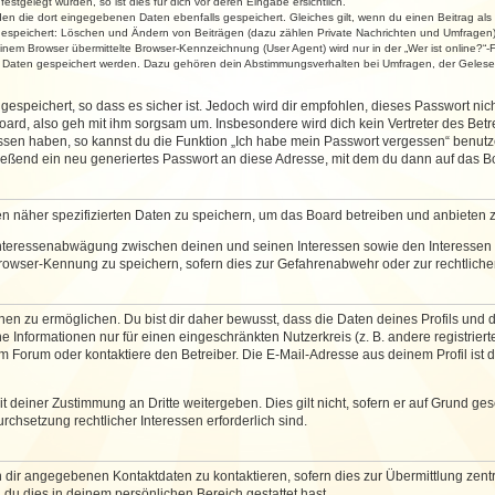
stgelegt wurden, so ist dies für dich vor deren Eingabe ersichtlich.
rden die dort eingegebenen Daten ebenfalls gespeichert. Gleiches gilt, wenn du einen Beitrag als
 gespeichert: Löschen und Ändern von Beiträgen (dazu zählen Private Nachrichten und Umfragen)
em Browser übermittelte Browser-Kennzeichnung (User Agent) wird nur in der „Wer ist online?“-F
re Daten gespeichert werden. Dazu gehören dein Abstimmungsverhalten bei Umfragen, der Gelesen
espeichert, so dass es sicher ist. Jedoch wird dir empfohlen, dieses Passwort ni
ard, also geh mit ihm sorgsam um. Insbesondere wird dich kein Vertreter des Betre
essen haben, so kannst du die Funktion „Ich habe mein Passwort vergessen“ benut
ßend ein neu generiertes Passwort an diese Adresse, mit dem du dann auf das Bo
en näher spezifizierten Daten zu speichern, um das Board betreiben und anbieten 
 Interessenabwägung zwischen deinen und seinen Interessen sowie den Interessen D
rowser-Kennung zu speichern, sofern dies zur Gefahrenabwehr oder zur rechtlichen
 zu ermöglichen. Du bist dir daher bewusst, dass die Daten deines Profils und die 
e Informationen nur für einen eingeschränkten Nutzerkreis (z. B. andere registriert
Forum oder kontaktiere den Betreiber. Die E-Mail-Adresse aus deinem Profil ist d
 deiner Zustimmung an Dritte weitergeben. Dies gilt nicht, sofern er auf Grund ge
urchsetzung rechtlicher Interessen erforderlich sind.
 dir angegebenen Kontaktdaten zu kontaktieren, sofern dies zur Übermittlung zentra
 du dies in deinem persönlichen Bereich gestattet hast.