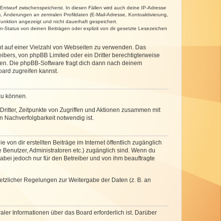
 Entwurf zwischenspeicherst. In diesen Fällen wird auch deine IP-Adresse
, Änderungen an zentralen Profildaten (E-Mail-Adresse, Kontoaktivierung,
unktion angezeigt und nicht dauerhaft gespeichert.
-Status von deinen Beiträgen oder explizit von dir gesetzte Lesezeichen
cht auf einer Vielzahl von Webseiten zu verwenden. Das
ibers, von phpBB Limited oder ein Dritter berechtigterweise
zen. Die phpBB-Software fragt dich dann nach deinem
ard zugreifen kannst.
zu können.
ritter, Zeitpunkte von Zugriffen und Aktionen zusammen mit
 Nachverfolgbarkeit notwendig ist.
von dir erstellten Beiträge im Internet öffentlich zugänglich
e Benutzer, Administratoren etc.) zugänglich sind. Wenn du
abei jedoch nur für den Betreiber und von ihm beauftragte
setzlicher Regelungen zur Weitergabe der Daten (z. B. an
ler Informationen über das Board erforderlich ist. Darüber