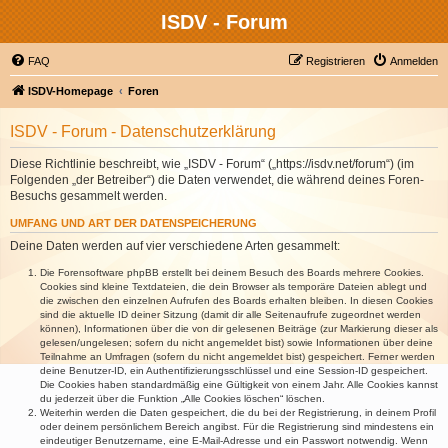
ISDV - Forum
FAQ
Registrieren
Anmelden
ISDV-Homepage
Foren
ISDV - Forum - Datenschutzerklärung
Diese Richtlinie beschreibt, wie „ISDV - Forum“ („https://isdv.net/forum“) (im
Folgenden „der Betreiber“) die Daten verwendet, die während deines Foren-
Besuchs gesammelt werden.
UMFANG UND ART DER DATENSPEICHERUNG
Deine Daten werden auf vier verschiedene Arten gesammelt:
Die Forensoftware phpBB erstellt bei deinem Besuch des Boards mehrere Cookies.
Cookies sind kleine Textdateien, die dein Browser als temporäre Dateien ablegt und
die zwischen den einzelnen Aufrufen des Boards erhalten bleiben. In diesen Cookies
sind die aktuelle ID deiner Sitzung (damit dir alle Seitenaufrufe zugeordnet werden
können), Informationen über die von dir gelesenen Beiträge (zur Markierung dieser als
gelesen/ungelesen; sofern du nicht angemeldet bist) sowie Informationen über deine
Teilnahme an Umfragen (sofern du nicht angemeldet bist) gespeichert. Ferner werden
deine Benutzer-ID, ein Authentifizierungsschlüssel und eine Session-ID gespeichert.
Die Cookies haben standardmäßig eine Gültigkeit von einem Jahr. Alle Cookies kannst
du jederzeit über die Funktion „Alle Cookies löschen“ löschen.
Weiterhin werden die Daten gespeichert, die du bei der Registrierung, in deinem Profil
oder deinem persönlichem Bereich angibst. Für die Registrierung sind mindestens ein
eindeutiger Benutzername, eine E-Mail-Adresse und ein Passwort notwendig. Wenn