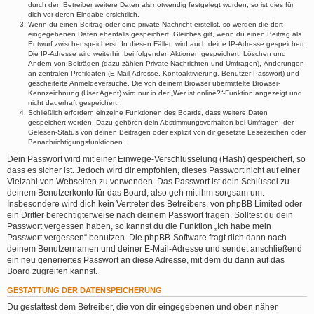
durch den Betreiber weitere Daten als notwendig festgelegt wurden, so ist dies für
dich vor deren Eingabe ersichtlich.
Wenn du einen Beitrag oder eine private Nachricht erstellst, so werden die dort
eingegebenen Daten ebenfalls gespeichert. Gleiches gilt, wenn du einen Beitrag als
Entwurf zwischenspeicherst. In diesen Fällen wird auch deine IP-Adresse gespeichert.
Die IP-Adresse wird weiterhin bei folgenden Aktionen gespeichert: Löschen und
Ändern von Beiträgen (dazu zählen Private Nachrichten und Umfragen), Änderungen
an zentralen Profildaten (E-Mail-Adresse, Kontoaktivierung, Benutzer-Passwort) und
gescheiterte Anmeldeversuche. Die von deinem Browser übermittelte Browser-
Kennzeichnung (User Agent) wird nur in der „Wer ist online?“-Funktion angezeigt und
nicht dauerhaft gespeichert.
Schließlich erfordern einzelne Funktionen des Boards, dass weitere Daten
gespeichert werden. Dazu gehören dein Abstimmungsverhalten bei Umfragen, der
Gelesen-Status von deinen Beiträgen oder explizit von dir gesetzte Lesezeichen oder
Benachrichtigungsfunktionen.
Dein Passwort wird mit einer Einwege-Verschlüsselung (Hash) gespeichert, so
dass es sicher ist. Jedoch wird dir empfohlen, dieses Passwort nicht auf einer
Vielzahl von Webseiten zu verwenden. Das Passwort ist dein Schlüssel zu
deinem Benutzerkonto für das Board, also geh mit ihm sorgsam um.
Insbesondere wird dich kein Vertreter des Betreibers, von phpBB Limited oder
ein Dritter berechtigterweise nach deinem Passwort fragen. Solltest du dein
Passwort vergessen haben, so kannst du die Funktion „Ich habe mein
Passwort vergessen“ benutzen. Die phpBB-Software fragt dich dann nach
deinem Benutzernamen und deiner E-Mail-Adresse und sendet anschließend
ein neu generiertes Passwort an diese Adresse, mit dem du dann auf das
Board zugreifen kannst.
GESTATTUNG DER DATENSPEICHERUNG
Du gestattest dem Betreiber, die von dir eingegebenen und oben näher