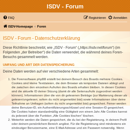
ISDV - Forum
FAQ
Registrieren
Anmelden
ISDV-Homepage
Foren
ISDV - Forum - Datenschutzerklärung
Diese Richtlinie beschreibt, wie „ISDV - Forum“ („https://isdv.net/forum“) (im
Folgenden „der Betreiber“) die Daten verwendet, die während deines Foren-
Besuchs gesammelt werden.
UMFANG UND ART DER DATENSPEICHERUNG
Deine Daten werden auf vier verschiedene Arten gesammelt:
Die Forensoftware phpBB erstellt bei deinem Besuch des Boards mehrere Cookies.
Cookies sind kleine Textdateien, die dein Browser als temporäre Dateien ablegt und
die zwischen den einzelnen Aufrufen des Boards erhalten bleiben. In diesen Cookies
sind die aktuelle ID deiner Sitzung (damit dir alle Seitenaufrufe zugeordnet werden
können), Informationen über die von dir gelesenen Beiträge (zur Markierung dieser als
gelesen/ungelesen; sofern du nicht angemeldet bist) sowie Informationen über deine
Teilnahme an Umfragen (sofern du nicht angemeldet bist) gespeichert. Ferner werden
deine Benutzer-ID, ein Authentifizierungsschlüssel und eine Session-ID gespeichert.
Die Cookies haben standardmäßig eine Gültigkeit von einem Jahr. Alle Cookies kannst
du jederzeit über die Funktion „Alle Cookies löschen“ löschen.
Weiterhin werden die Daten gespeichert, die du bei der Registrierung, in deinem Profil
oder deinem persönlichem Bereich angibst. Für die Registrierung sind mindestens ein
eindeutiger Benutzername, eine E-Mail-Adresse und ein Passwort notwendig. Wenn