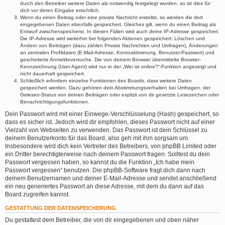
durch den Betreiber weitere Daten als notwendig festgelegt wurden, so ist dies für
dich vor deren Eingabe ersichtlich.
Wenn du einen Beitrag oder eine private Nachricht erstellst, so werden die dort
eingegebenen Daten ebenfalls gespeichert. Gleiches gilt, wenn du einen Beitrag als
Entwurf zwischenspeicherst. In diesen Fällen wird auch deine IP-Adresse gespeichert.
Die IP-Adresse wird weiterhin bei folgenden Aktionen gespeichert: Löschen und
Ändern von Beiträgen (dazu zählen Private Nachrichten und Umfragen), Änderungen
an zentralen Profildaten (E-Mail-Adresse, Kontoaktivierung, Benutzer-Passwort) und
gescheiterte Anmeldeversuche. Die von deinem Browser übermittelte Browser-
Kennzeichnung (User Agent) wird nur in der „Wer ist online?“-Funktion angezeigt und
nicht dauerhaft gespeichert.
Schließlich erfordern einzelne Funktionen des Boards, dass weitere Daten
gespeichert werden. Dazu gehören dein Abstimmungsverhalten bei Umfragen, der
Gelesen-Status von deinen Beiträgen oder explizit von dir gesetzte Lesezeichen oder
Benachrichtigungsfunktionen.
Dein Passwort wird mit einer Einwege-Verschlüsselung (Hash) gespeichert, so
dass es sicher ist. Jedoch wird dir empfohlen, dieses Passwort nicht auf einer
Vielzahl von Webseiten zu verwenden. Das Passwort ist dein Schlüssel zu
deinem Benutzerkonto für das Board, also geh mit ihm sorgsam um.
Insbesondere wird dich kein Vertreter des Betreibers, von phpBB Limited oder
ein Dritter berechtigterweise nach deinem Passwort fragen. Solltest du dein
Passwort vergessen haben, so kannst du die Funktion „Ich habe mein
Passwort vergessen“ benutzen. Die phpBB-Software fragt dich dann nach
deinem Benutzernamen und deiner E-Mail-Adresse und sendet anschließend
ein neu generiertes Passwort an diese Adresse, mit dem du dann auf das
Board zugreifen kannst.
GESTATTUNG DER DATENSPEICHERUNG
Du gestattest dem Betreiber, die von dir eingegebenen und oben näher