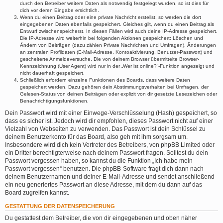
durch den Betreiber weitere Daten als notwendig festgelegt wurden, so ist dies für
dich vor deren Eingabe ersichtlich.
Wenn du einen Beitrag oder eine private Nachricht erstellst, so werden die dort
eingegebenen Daten ebenfalls gespeichert. Gleiches gilt, wenn du einen Beitrag als
Entwurf zwischenspeicherst. In diesen Fällen wird auch deine IP-Adresse gespeichert.
Die IP-Adresse wird weiterhin bei folgenden Aktionen gespeichert: Löschen und
Ändern von Beiträgen (dazu zählen Private Nachrichten und Umfragen), Änderungen
an zentralen Profildaten (E-Mail-Adresse, Kontoaktivierung, Benutzer-Passwort) und
gescheiterte Anmeldeversuche. Die von deinem Browser übermittelte Browser-
Kennzeichnung (User Agent) wird nur in der „Wer ist online?“-Funktion angezeigt und
nicht dauerhaft gespeichert.
Schließlich erfordern einzelne Funktionen des Boards, dass weitere Daten
gespeichert werden. Dazu gehören dein Abstimmungsverhalten bei Umfragen, der
Gelesen-Status von deinen Beiträgen oder explizit von dir gesetzte Lesezeichen oder
Benachrichtigungsfunktionen.
Dein Passwort wird mit einer Einwege-Verschlüsselung (Hash) gespeichert, so
dass es sicher ist. Jedoch wird dir empfohlen, dieses Passwort nicht auf einer
Vielzahl von Webseiten zu verwenden. Das Passwort ist dein Schlüssel zu
deinem Benutzerkonto für das Board, also geh mit ihm sorgsam um.
Insbesondere wird dich kein Vertreter des Betreibers, von phpBB Limited oder
ein Dritter berechtigterweise nach deinem Passwort fragen. Solltest du dein
Passwort vergessen haben, so kannst du die Funktion „Ich habe mein
Passwort vergessen“ benutzen. Die phpBB-Software fragt dich dann nach
deinem Benutzernamen und deiner E-Mail-Adresse und sendet anschließend
ein neu generiertes Passwort an diese Adresse, mit dem du dann auf das
Board zugreifen kannst.
GESTATTUNG DER DATENSPEICHERUNG
Du gestattest dem Betreiber, die von dir eingegebenen und oben näher