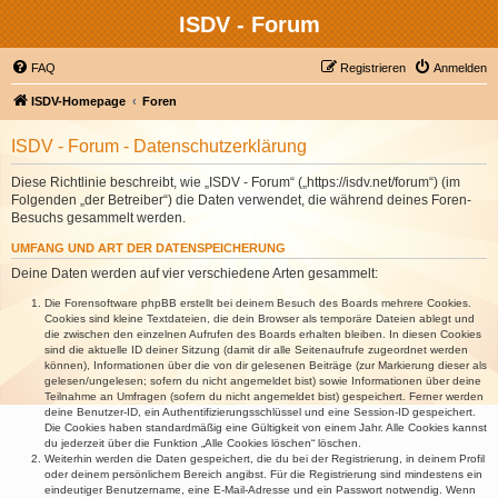
ISDV - Forum
FAQ
Registrieren
Anmelden
ISDV-Homepage
Foren
ISDV - Forum - Datenschutzerklärung
Diese Richtlinie beschreibt, wie „ISDV - Forum“ („https://isdv.net/forum“) (im
Folgenden „der Betreiber“) die Daten verwendet, die während deines Foren-
Besuchs gesammelt werden.
UMFANG UND ART DER DATENSPEICHERUNG
Deine Daten werden auf vier verschiedene Arten gesammelt:
Die Forensoftware phpBB erstellt bei deinem Besuch des Boards mehrere Cookies.
Cookies sind kleine Textdateien, die dein Browser als temporäre Dateien ablegt und
die zwischen den einzelnen Aufrufen des Boards erhalten bleiben. In diesen Cookies
sind die aktuelle ID deiner Sitzung (damit dir alle Seitenaufrufe zugeordnet werden
können), Informationen über die von dir gelesenen Beiträge (zur Markierung dieser als
gelesen/ungelesen; sofern du nicht angemeldet bist) sowie Informationen über deine
Teilnahme an Umfragen (sofern du nicht angemeldet bist) gespeichert. Ferner werden
deine Benutzer-ID, ein Authentifizierungsschlüssel und eine Session-ID gespeichert.
Die Cookies haben standardmäßig eine Gültigkeit von einem Jahr. Alle Cookies kannst
du jederzeit über die Funktion „Alle Cookies löschen“ löschen.
Weiterhin werden die Daten gespeichert, die du bei der Registrierung, in deinem Profil
oder deinem persönlichem Bereich angibst. Für die Registrierung sind mindestens ein
eindeutiger Benutzername, eine E-Mail-Adresse und ein Passwort notwendig. Wenn