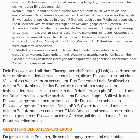
durch den Betreiber weitere Daten als notwendig festgelegt wurden, so ist dies für
dich vor deren Eingabe ersichtlich.
Wenn du einen Beitrag oder eine private Nachricht erstellst, so werden die dort
eingegebenen Daten ebenfalls gespeichert. Gleiches gilt, wenn du einen Beitrag als
Entwurf zwischenspeicherst. In diesen Fällen wird auch deine IP-Adresse gespeichert.
Die IP-Adresse wird weiterhin bei folgenden Aktionen gespeichert: Löschen und
Ändern von Beiträgen (dazu zählen Private Nachrichten und Umfragen), Änderungen
an zentralen Profildaten (E-Mail-Adresse, Kontoaktivierung, Benutzer-Passwort) und
gescheiterte Anmeldeversuche. Die von deinem Browser übermittelte Browser-
Kennzeichnung (User Agent) wird nur in der „Wer ist online?“-Funktion angezeigt und
nicht dauerhaft gespeichert.
Schließlich erfordern einzelne Funktionen des Boards, dass weitere Daten
gespeichert werden. Dazu gehören dein Abstimmungsverhalten bei Umfragen, der
Gelesen-Status von deinen Beiträgen oder explizit von dir gesetzte Lesezeichen oder
Benachrichtigungsfunktionen.
Dein Passwort wird mit einer Einwege-Verschlüsselung (Hash) gespeichert, so
dass es sicher ist. Jedoch wird dir empfohlen, dieses Passwort nicht auf einer
Vielzahl von Webseiten zu verwenden. Das Passwort ist dein Schlüssel zu
deinem Benutzerkonto für das Board, also geh mit ihm sorgsam um.
Insbesondere wird dich kein Vertreter des Betreibers, von phpBB Limited oder
ein Dritter berechtigterweise nach deinem Passwort fragen. Solltest du dein
Passwort vergessen haben, so kannst du die Funktion „Ich habe mein
Passwort vergessen“ benutzen. Die phpBB-Software fragt dich dann nach
deinem Benutzernamen und deiner E-Mail-Adresse und sendet anschließend
ein neu generiertes Passwort an diese Adresse, mit dem du dann auf das
Board zugreifen kannst.
GESTATTUNG DER DATENSPEICHERUNG
Du gestattest dem Betreiber, die von dir eingegebenen und oben näher