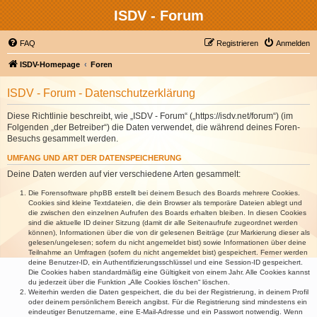
ISDV - Forum
FAQ
Registrieren
Anmelden
ISDV-Homepage
Foren
ISDV - Forum - Datenschutzerklärung
Diese Richtlinie beschreibt, wie „ISDV - Forum“ („https://isdv.net/forum“) (im
Folgenden „der Betreiber“) die Daten verwendet, die während deines Foren-
Besuchs gesammelt werden.
UMFANG UND ART DER DATENSPEICHERUNG
Deine Daten werden auf vier verschiedene Arten gesammelt:
Die Forensoftware phpBB erstellt bei deinem Besuch des Boards mehrere Cookies.
Cookies sind kleine Textdateien, die dein Browser als temporäre Dateien ablegt und
die zwischen den einzelnen Aufrufen des Boards erhalten bleiben. In diesen Cookies
sind die aktuelle ID deiner Sitzung (damit dir alle Seitenaufrufe zugeordnet werden
können), Informationen über die von dir gelesenen Beiträge (zur Markierung dieser als
gelesen/ungelesen; sofern du nicht angemeldet bist) sowie Informationen über deine
Teilnahme an Umfragen (sofern du nicht angemeldet bist) gespeichert. Ferner werden
deine Benutzer-ID, ein Authentifizierungsschlüssel und eine Session-ID gespeichert.
Die Cookies haben standardmäßig eine Gültigkeit von einem Jahr. Alle Cookies kannst
du jederzeit über die Funktion „Alle Cookies löschen“ löschen.
Weiterhin werden die Daten gespeichert, die du bei der Registrierung, in deinem Profil
oder deinem persönlichem Bereich angibst. Für die Registrierung sind mindestens ein
eindeutiger Benutzername, eine E-Mail-Adresse und ein Passwort notwendig. Wenn