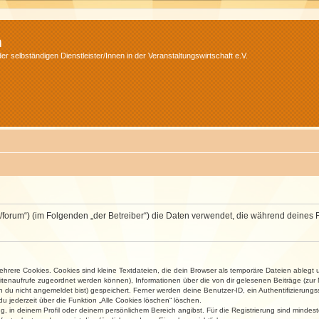
m
r selbständigen Dienstleister/Innen in der Veranstaltungswirtschaft e.V.
v.net/forum“) (im Folgenden „der Betreiber“) die Daten verwendet, die während dei
rere Cookies. Cookies sind kleine Textdateien, die dein Browser als temporäre Dateien ablegt 
 Seitenaufrufe zugeordnet werden können), Informationen über die von dir gelesenen Beiträge (zu
n du nicht angemeldet bist) gespeichert. Ferner werden deine Benutzer-ID, ein Authentifizierung
u jederzeit über die Funktion „Alle Cookies löschen“ löschen.
ng, in deinem Profil oder deinem persönlichem Bereich angibst. Für die Registrierung sind mind