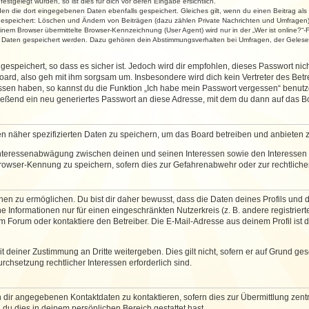
stgelegt wurden, so ist dies für dich vor deren Eingabe ersichtlich.
rden die dort eingegebenen Daten ebenfalls gespeichert. Gleiches gilt, wenn du einen Beitrag als
 gespeichert: Löschen und Ändern von Beiträgen (dazu zählen Private Nachrichten und Umfragen)
em Browser übermittelte Browser-Kennzeichnung (User Agent) wird nur in der „Wer ist online?“-F
re Daten gespeichert werden. Dazu gehören dein Abstimmungsverhalten bei Umfragen, der Gelesen
espeichert, so dass es sicher ist. Jedoch wird dir empfohlen, dieses Passwort ni
ard, also geh mit ihm sorgsam um. Insbesondere wird dich kein Vertreter des Betre
essen haben, so kannst du die Funktion „Ich habe mein Passwort vergessen“ benut
ßend ein neu generiertes Passwort an diese Adresse, mit dem du dann auf das Bo
en näher spezifizierten Daten zu speichern, um das Board betreiben und anbieten 
 Interessenabwägung zwischen deinen und seinen Interessen sowie den Interessen D
rowser-Kennung zu speichern, sofern dies zur Gefahrenabwehr oder zur rechtlichen
 zu ermöglichen. Du bist dir daher bewusst, dass die Daten deines Profils und die 
e Informationen nur für einen eingeschränkten Nutzerkreis (z. B. andere registriert
Forum oder kontaktiere den Betreiber. Die E-Mail-Adresse aus deinem Profil ist d
 deiner Zustimmung an Dritte weitergeben. Dies gilt nicht, sofern er auf Grund ge
urchsetzung rechtlicher Interessen erforderlich sind.
 dir angegebenen Kontaktdaten zu kontaktieren, sofern dies zur Übermittlung zentra
 du dies in deinem persönlichen Bereich gestattet hast.