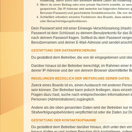
notwendig. Wenn durch den Betreiber weitere Daten als notwendig fe
Wenn du einen Beitrag oder eine private Nachricht erstellst, so we
gespeichert. Die IP-Adresse wird weiterhin bei folgenden Aktionen
Benutzer-Passwort) und gescheiterte Anmeldeversuche. Die von dein
Schließlich erfordern einzelne Funktionen des Boards, dass weite
oder Benachrichtigungsfunktionen.
Dein Passwort wird mit einer Einwege-Verschlüsselung (Hash) g
Passwort ist dein Schlüssel zu deinem Benutzerkonto für das Bo
nach deinem Passwort fragen. Solltest du dein Passwort verg
Benutzernamen und deiner E-Mail-Adresse und sendet anschlie
GESTATTUNG DER DATENSPEICHERUNG
Du gestattest dem Betreiber, die von dir eingegebenen und ob
Darüber hinaus ist der Betreiber berechtigt, im Rahmen einer
deiner IP-Adresse und der von deinem Browser übermittelter B
REGELUNGEN BEZÜGLICH DER WEITERGABE DEINER DATEN
Zweck eines Boards ist es, einen Austausch mit anderen Personen
sein können. Der Betreiber kann jedoch festlegen, dass einzeln
Fragen dazu hast, suche nach entsprechenden Informationen im 
Personen (Administratoren) zugänglich.
Andere als die oben genannten Daten wird der Betreiber nur mit
Strafverfolgungsbehörden) verpflichtet ist oder die Daten zur D
GESTATTUNG DER KONTAKTAUFNAHME
Du gestattest dem Betreiber darüber hinaus, dich unter den von
hinaus dürfen er und andere Benutzer dich kontaktieren, sofern