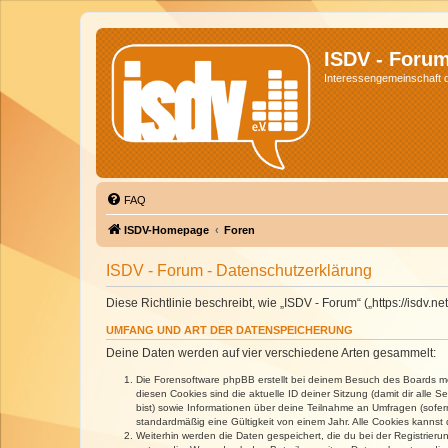
ISDV - Foru
Interessengemeinschaft de
FAQ
ISDV-Homepage
Foren
ISDV - Forum - Datenschutzerklärung
Diese Richtlinie beschreibt, wie „ISDV - Forum“ („https://isd
UMFANG UND ART DER DATENSPEICHERUNG
Deine Daten werden auf vier verschiedene Arten gesammelt:
Die Forensoftware phpBB erstellt bei deinem Besuch des Boards meh
diesen Cookies sind die aktuelle ID deiner Sitzung (damit dir alle
bist) sowie Informationen über deine Teilnahme an Umfragen (sofer
standardmäßig eine Gültigkeit von einem Jahr. Alle Cookies kannst d
Weiterhin werden die Daten gespeichert, die du bei der Registrieru