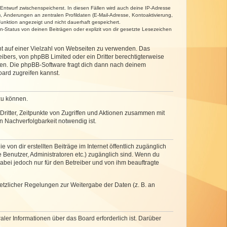
 Entwurf zwischenspeicherst. In diesen Fällen wird auch deine IP-Adresse
, Änderungen an zentralen Profildaten (E-Mail-Adresse, Kontoaktivierung,
unktion angezeigt und nicht dauerhaft gespeichert.
-Status von deinen Beiträgen oder explizit von dir gesetzte Lesezeichen
cht auf einer Vielzahl von Webseiten zu verwenden. Das
ibers, von phpBB Limited oder ein Dritter berechtigterweise
zen. Die phpBB-Software fragt dich dann nach deinem
ard zugreifen kannst.
zu können.
ritter, Zeitpunkte von Zugriffen und Aktionen zusammen mit
 Nachverfolgbarkeit notwendig ist.
von dir erstellten Beiträge im Internet öffentlich zugänglich
e Benutzer, Administratoren etc.) zugänglich sind. Wenn du
abei jedoch nur für den Betreiber und von ihm beauftragte
setzlicher Regelungen zur Weitergabe der Daten (z. B. an
ler Informationen über das Board erforderlich ist. Darüber