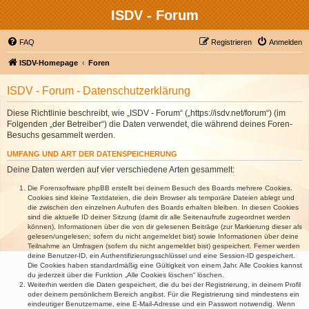
ISDV - Forum
FAQ
Registrieren
Anmelden
ISDV-Homepage
Foren
ISDV - Forum - Datenschutzerklärung
Diese Richtlinie beschreibt, wie „ISDV - Forum“ („https://isdv.net/forum“) (im
Folgenden „der Betreiber“) die Daten verwendet, die während deines Foren-
Besuchs gesammelt werden.
UMFANG UND ART DER DATENSPEICHERUNG
Deine Daten werden auf vier verschiedene Arten gesammelt:
Die Forensoftware phpBB erstellt bei deinem Besuch des Boards mehrere Cookies.
Cookies sind kleine Textdateien, die dein Browser als temporäre Dateien ablegt und
die zwischen den einzelnen Aufrufen des Boards erhalten bleiben. In diesen Cookies
sind die aktuelle ID deiner Sitzung (damit dir alle Seitenaufrufe zugeordnet werden
können), Informationen über die von dir gelesenen Beiträge (zur Markierung dieser als
gelesen/ungelesen; sofern du nicht angemeldet bist) sowie Informationen über deine
Teilnahme an Umfragen (sofern du nicht angemeldet bist) gespeichert. Ferner werden
deine Benutzer-ID, ein Authentifizierungsschlüssel und eine Session-ID gespeichert.
Die Cookies haben standardmäßig eine Gültigkeit von einem Jahr. Alle Cookies kannst
du jederzeit über die Funktion „Alle Cookies löschen“ löschen.
Weiterhin werden die Daten gespeichert, die du bei der Registrierung, in deinem Profil
oder deinem persönlichem Bereich angibst. Für die Registrierung sind mindestens ein
eindeutiger Benutzername, eine E-Mail-Adresse und ein Passwort notwendig. Wenn