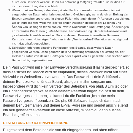
durch den Betreiber weitere Daten als notwendig festgelegt wurden, so ist dies für
dich vor deren Eingabe ersichtlich.
Wenn du einen Beitrag oder eine private Nachricht erstellst, so werden die dort
eingegebenen Daten ebenfalls gespeichert. Gleiches gilt, wenn du einen Beitrag als
Entwurf zwischenspeicherst. In diesen Fällen wird auch deine IP-Adresse gespeichert.
Die IP-Adresse wird weiterhin bei folgenden Aktionen gespeichert: Löschen und
Ändern von Beiträgen (dazu zählen Private Nachrichten und Umfragen), Änderungen
an zentralen Profildaten (E-Mail-Adresse, Kontoaktivierung, Benutzer-Passwort) und
gescheiterte Anmeldeversuche. Die von deinem Browser übermittelte Browser-
Kennzeichnung (User Agent) wird nur in der „Wer ist online?“-Funktion angezeigt und
nicht dauerhaft gespeichert.
Schließlich erfordern einzelne Funktionen des Boards, dass weitere Daten
gespeichert werden. Dazu gehören dein Abstimmungsverhalten bei Umfragen, der
Gelesen-Status von deinen Beiträgen oder explizit von dir gesetzte Lesezeichen oder
Benachrichtigungsfunktionen.
Dein Passwort wird mit einer Einwege-Verschlüsselung (Hash) gespeichert, so
dass es sicher ist. Jedoch wird dir empfohlen, dieses Passwort nicht auf einer
Vielzahl von Webseiten zu verwenden. Das Passwort ist dein Schlüssel zu
deinem Benutzerkonto für das Board, also geh mit ihm sorgsam um.
Insbesondere wird dich kein Vertreter des Betreibers, von phpBB Limited oder
ein Dritter berechtigterweise nach deinem Passwort fragen. Solltest du dein
Passwort vergessen haben, so kannst du die Funktion „Ich habe mein
Passwort vergessen“ benutzen. Die phpBB-Software fragt dich dann nach
deinem Benutzernamen und deiner E-Mail-Adresse und sendet anschließend
ein neu generiertes Passwort an diese Adresse, mit dem du dann auf das
Board zugreifen kannst.
GESTATTUNG DER DATENSPEICHERUNG
Du gestattest dem Betreiber, die von dir eingegebenen und oben näher