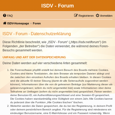
ISDV - Forum
FAQ
Registrieren
Anmelden
ISDV-Homepage
Foren
ISDV - Forum - Datenschutzerklärung
Diese Richtlinie beschreibt, wie „ISDV - Forum“ („https://isdv.net/forum“) (im
Folgenden „der Betreiber“) die Daten verwendet, die während deines Foren-
Besuchs gesammelt werden.
UMFANG UND ART DER DATENSPEICHERUNG
Deine Daten werden auf vier verschiedene Arten gesammelt:
Die Forensoftware phpBB erstellt bei deinem Besuch des Boards mehrere Cookies.
Cookies sind kleine Textdateien, die dein Browser als temporäre Dateien ablegt und
die zwischen den einzelnen Aufrufen des Boards erhalten bleiben. In diesen Cookies
sind die aktuelle ID deiner Sitzung (damit dir alle Seitenaufrufe zugeordnet werden
können), Informationen über die von dir gelesenen Beiträge (zur Markierung dieser als
gelesen/ungelesen; sofern du nicht angemeldet bist) sowie Informationen über deine
Teilnahme an Umfragen (sofern du nicht angemeldet bist) gespeichert. Ferner werden
deine Benutzer-ID, ein Authentifizierungsschlüssel und eine Session-ID gespeichert.
Die Cookies haben standardmäßig eine Gültigkeit von einem Jahr. Alle Cookies kannst
du jederzeit über die Funktion „Alle Cookies löschen“ löschen.
Weiterhin werden die Daten gespeichert, die du bei der Registrierung, in deinem Profil
oder deinem persönlichem Bereich angibst. Für die Registrierung sind mindestens ein
eindeutiger Benutzername, eine E-Mail-Adresse und ein Passwort notwendig. Wenn