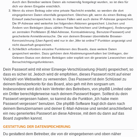
durch den Betreiber weitere Daten als notwendig festgelegt wurden, so ist dies für
dich vor deren Eingabe ersichtlich.
Wenn du einen Beitrag oder eine private Nachricht erstellst, so werden die dort
eingegebenen Daten ebenfalls gespeichert. Gleiches gilt, wenn du einen Beitrag als
Entwurf zwischenspeicherst. In diesen Fällen wird auch deine IP-Adresse gespeichert.
Die IP-Adresse wird weiterhin bei folgenden Aktionen gespeichert: Löschen und
Ändern von Beiträgen (dazu zählen Private Nachrichten und Umfragen), Änderungen
an zentralen Profildaten (E-Mail-Adresse, Kontoaktivierung, Benutzer-Passwort) und
gescheiterte Anmeldeversuche. Die von deinem Browser übermittelte Browser-
Kennzeichnung (User Agent) wird nur in der „Wer ist online?“-Funktion angezeigt und
nicht dauerhaft gespeichert.
Schließlich erfordern einzelne Funktionen des Boards, dass weitere Daten
gespeichert werden. Dazu gehören dein Abstimmungsverhalten bei Umfragen, der
Gelesen-Status von deinen Beiträgen oder explizit von dir gesetzte Lesezeichen oder
Benachrichtigungsfunktionen.
Dein Passwort wird mit einer Einwege-Verschlüsselung (Hash) gespeichert, so
dass es sicher ist. Jedoch wird dir empfohlen, dieses Passwort nicht auf einer
Vielzahl von Webseiten zu verwenden. Das Passwort ist dein Schlüssel zu
deinem Benutzerkonto für das Board, also geh mit ihm sorgsam um.
Insbesondere wird dich kein Vertreter des Betreibers, von phpBB Limited oder
ein Dritter berechtigterweise nach deinem Passwort fragen. Solltest du dein
Passwort vergessen haben, so kannst du die Funktion „Ich habe mein
Passwort vergessen“ benutzen. Die phpBB-Software fragt dich dann nach
deinem Benutzernamen und deiner E-Mail-Adresse und sendet anschließend
ein neu generiertes Passwort an diese Adresse, mit dem du dann auf das
Board zugreifen kannst.
GESTATTUNG DER DATENSPEICHERUNG
Du gestattest dem Betreiber, die von dir eingegebenen und oben näher