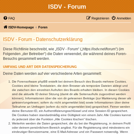
ISDV - Forum
FAQ
Registrieren
Anmelden
ISDV-Homepage
Foren
ISDV - Forum - Datenschutzerklärung
Diese Richtlinie beschreibt, wie „ISDV - Forum“ („https://isdv.net/forum“) (im
Folgenden „der Betreiber“) die Daten verwendet, die während deines Foren-
Besuchs gesammelt werden.
UMFANG UND ART DER DATENSPEICHERUNG
Deine Daten werden auf vier verschiedene Arten gesammelt:
Die Forensoftware phpBB erstellt bei deinem Besuch des Boards mehrere Cookies.
Cookies sind kleine Textdateien, die dein Browser als temporäre Dateien ablegt und
die zwischen den einzelnen Aufrufen des Boards erhalten bleiben. In diesen Cookies
sind die aktuelle ID deiner Sitzung (damit dir alle Seitenaufrufe zugeordnet werden
können), Informationen über die von dir gelesenen Beiträge (zur Markierung dieser als
gelesen/ungelesen; sofern du nicht angemeldet bist) sowie Informationen über deine
Teilnahme an Umfragen (sofern du nicht angemeldet bist) gespeichert. Ferner werden
deine Benutzer-ID, ein Authentifizierungsschlüssel und eine Session-ID gespeichert.
Die Cookies haben standardmäßig eine Gültigkeit von einem Jahr. Alle Cookies kannst
du jederzeit über die Funktion „Alle Cookies löschen“ löschen.
Weiterhin werden die Daten gespeichert, die du bei der Registrierung, in deinem Profil
oder deinem persönlichem Bereich angibst. Für die Registrierung sind mindestens ein
eindeutiger Benutzername, eine E-Mail-Adresse und ein Passwort notwendig. Wenn