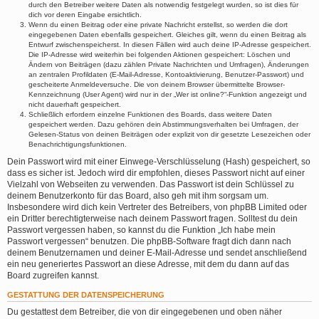
durch den Betreiber weitere Daten als notwendig festgelegt wurden, so ist dies für
dich vor deren Eingabe ersichtlich.
Wenn du einen Beitrag oder eine private Nachricht erstellst, so werden die dort
eingegebenen Daten ebenfalls gespeichert. Gleiches gilt, wenn du einen Beitrag als
Entwurf zwischenspeicherst. In diesen Fällen wird auch deine IP-Adresse gespeichert.
Die IP-Adresse wird weiterhin bei folgenden Aktionen gespeichert: Löschen und
Ändern von Beiträgen (dazu zählen Private Nachrichten und Umfragen), Änderungen
an zentralen Profildaten (E-Mail-Adresse, Kontoaktivierung, Benutzer-Passwort) und
gescheiterte Anmeldeversuche. Die von deinem Browser übermittelte Browser-
Kennzeichnung (User Agent) wird nur in der „Wer ist online?“-Funktion angezeigt und
nicht dauerhaft gespeichert.
Schließlich erfordern einzelne Funktionen des Boards, dass weitere Daten
gespeichert werden. Dazu gehören dein Abstimmungsverhalten bei Umfragen, der
Gelesen-Status von deinen Beiträgen oder explizit von dir gesetzte Lesezeichen oder
Benachrichtigungsfunktionen.
Dein Passwort wird mit einer Einwege-Verschlüsselung (Hash) gespeichert, so
dass es sicher ist. Jedoch wird dir empfohlen, dieses Passwort nicht auf einer
Vielzahl von Webseiten zu verwenden. Das Passwort ist dein Schlüssel zu
deinem Benutzerkonto für das Board, also geh mit ihm sorgsam um.
Insbesondere wird dich kein Vertreter des Betreibers, von phpBB Limited oder
ein Dritter berechtigterweise nach deinem Passwort fragen. Solltest du dein
Passwort vergessen haben, so kannst du die Funktion „Ich habe mein
Passwort vergessen“ benutzen. Die phpBB-Software fragt dich dann nach
deinem Benutzernamen und deiner E-Mail-Adresse und sendet anschließend
ein neu generiertes Passwort an diese Adresse, mit dem du dann auf das
Board zugreifen kannst.
GESTATTUNG DER DATENSPEICHERUNG
Du gestattest dem Betreiber, die von dir eingegebenen und oben näher