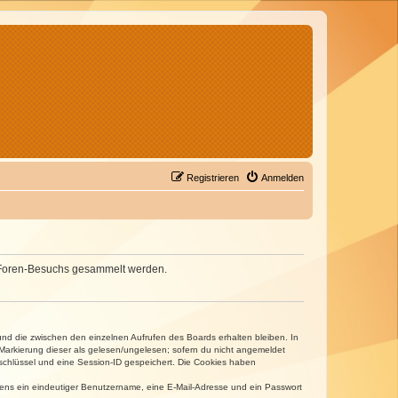
Registrieren
Anmelden
nes Foren-Besuchs gesammelt werden.
und die zwischen den einzelnen Aufrufen des Boards erhalten bleiben. In
r Markierung dieser als gelesen/ungelesen; sofern du nicht angemeldet
sschlüssel und eine Session-ID gespeichert. Die Cookies haben
estens ein eindeutiger Benutzername, eine E-Mail-Adresse und ein Passwort