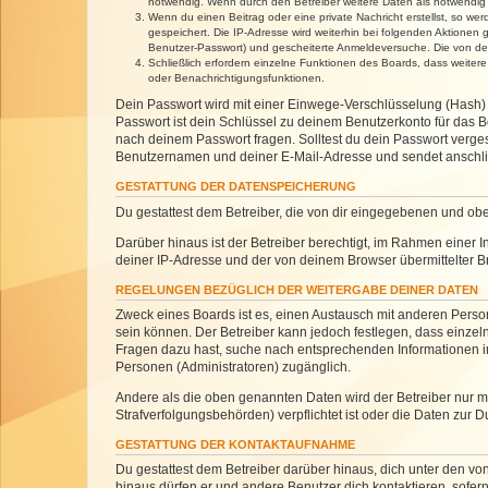
notwendig. Wenn durch den Betreiber weitere Daten als notwendig fe
Wenn du einen Beitrag oder eine private Nachricht erstellst, so we
gespeichert. Die IP-Adresse wird weiterhin bei folgenden Aktionen
Benutzer-Passwort) und gescheiterte Anmeldeversuche. Die von dein
Schließlich erfordern einzelne Funktionen des Boards, dass weite
oder Benachrichtigungsfunktionen.
Dein Passwort wird mit einer Einwege-Verschlüsselung (Hash) g
Passwort ist dein Schlüssel zu deinem Benutzerkonto für das Bo
nach deinem Passwort fragen. Solltest du dein Passwort verg
Benutzernamen und deiner E-Mail-Adresse und sendet anschlie
GESTATTUNG DER DATENSPEICHERUNG
Du gestattest dem Betreiber, die von dir eingegebenen und ob
Darüber hinaus ist der Betreiber berechtigt, im Rahmen einer
deiner IP-Adresse und der von deinem Browser übermittelter B
REGELUNGEN BEZÜGLICH DER WEITERGABE DEINER DATEN
Zweck eines Boards ist es, einen Austausch mit anderen Personen
sein können. Der Betreiber kann jedoch festlegen, dass einzeln
Fragen dazu hast, suche nach entsprechenden Informationen im 
Personen (Administratoren) zugänglich.
Andere als die oben genannten Daten wird der Betreiber nur mit
Strafverfolgungsbehörden) verpflichtet ist oder die Daten zur D
GESTATTUNG DER KONTAKTAUFNAHME
Du gestattest dem Betreiber darüber hinaus, dich unter den von
hinaus dürfen er und andere Benutzer dich kontaktieren, sofern