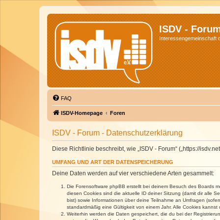
ISDV - Foru
Interessengemeinschaft de
FAQ
ISDV-Homepage
Foren
ISDV - Forum - Datenschutzerklärung
Diese Richtlinie beschreibt, wie „ISDV - Forum“ („https://isd
UMFANG UND ART DER DATENSPEICHERUNG
Deine Daten werden auf vier verschiedene Arten gesammelt:
Die Forensoftware phpBB erstellt bei deinem Besuch des Boards meh
diesen Cookies sind die aktuelle ID deiner Sitzung (damit dir alle
bist) sowie Informationen über deine Teilnahme an Umfragen (sofer
standardmäßig eine Gültigkeit von einem Jahr. Alle Cookies kannst d
Weiterhin werden die Daten gespeichert, die du bei der Registrieru