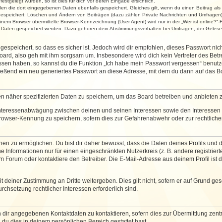
stgelegt wurden, so ist dies für dich vor deren Eingabe ersichtlich.
rden die dort eingegebenen Daten ebenfalls gespeichert. Gleiches gilt, wenn du einen Beitrag als
 gespeichert: Löschen und Ändern von Beiträgen (dazu zählen Private Nachrichten und Umfragen)
em Browser übermittelte Browser-Kennzeichnung (User Agent) wird nur in der „Wer ist online?“-F
re Daten gespeichert werden. Dazu gehören dein Abstimmungsverhalten bei Umfragen, der Gelesen
espeichert, so dass es sicher ist. Jedoch wird dir empfohlen, dieses Passwort ni
ard, also geh mit ihm sorgsam um. Insbesondere wird dich kein Vertreter des Betre
essen haben, so kannst du die Funktion „Ich habe mein Passwort vergessen“ benut
ßend ein neu generiertes Passwort an diese Adresse, mit dem du dann auf das Bo
en näher spezifizierten Daten zu speichern, um das Board betreiben und anbieten 
 Interessenabwägung zwischen deinen und seinen Interessen sowie den Interessen D
rowser-Kennung zu speichern, sofern dies zur Gefahrenabwehr oder zur rechtlichen
 zu ermöglichen. Du bist dir daher bewusst, dass die Daten deines Profils und die 
e Informationen nur für einen eingeschränkten Nutzerkreis (z. B. andere registriert
Forum oder kontaktiere den Betreiber. Die E-Mail-Adresse aus deinem Profil ist d
 deiner Zustimmung an Dritte weitergeben. Dies gilt nicht, sofern er auf Grund ge
urchsetzung rechtlicher Interessen erforderlich sind.
 dir angegebenen Kontaktdaten zu kontaktieren, sofern dies zur Übermittlung zentra
 du dies in deinem persönlichen Bereich gestattet hast.