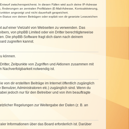
 Entwurf zwischenspeicherst. In diesen Fällen wird auch deine IP-Adresse
, Änderungen an zentralen Profildaten (E-Mail-Adresse, Kontoaktivierung,
unktion angezeigt und nicht dauerhaft gespeichert.
-Status von deinen Beiträgen oder explizit von dir gesetzte Lesezeichen
cht auf einer Vielzahl von Webseiten zu verwenden. Das
ibers, von phpBB Limited oder ein Dritter berechtigterweise
zen. Die phpBB-Software fragt dich dann nach deinem
ard zugreifen kannst.
zu können.
ritter, Zeitpunkte von Zugriffen und Aktionen zusammen mit
 Nachverfolgbarkeit notwendig ist.
von dir erstellten Beiträge im Internet öffentlich zugänglich
e Benutzer, Administratoren etc.) zugänglich sind. Wenn du
abei jedoch nur für den Betreiber und von ihm beauftragte
setzlicher Regelungen zur Weitergabe der Daten (z. B. an
ler Informationen über das Board erforderlich ist. Darüber