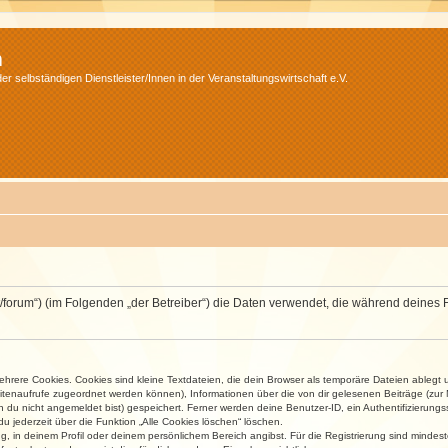
m
r selbständigen Dienstleister/Innen in der Veranstaltungswirtschaft e.V.
v.net/forum“) (im Folgenden „der Betreiber“) die Daten verwendet, die während dei
rere Cookies. Cookies sind kleine Textdateien, die dein Browser als temporäre Dateien ablegt 
 Seitenaufrufe zugeordnet werden können), Informationen über die von dir gelesenen Beiträge (zu
n du nicht angemeldet bist) gespeichert. Ferner werden deine Benutzer-ID, ein Authentifizierung
u jederzeit über die Funktion „Alle Cookies löschen“ löschen.
ng, in deinem Profil oder deinem persönlichem Bereich angibst. Für die Registrierung sind mind