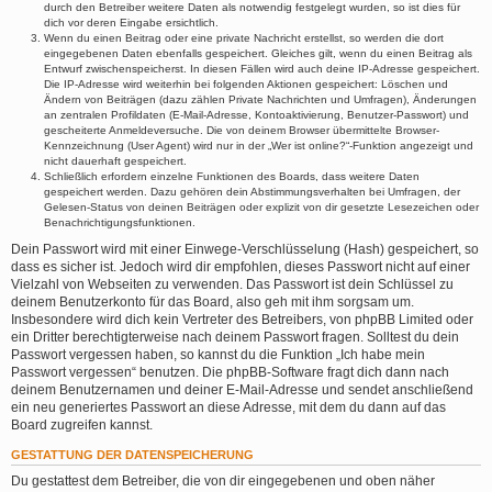
durch den Betreiber weitere Daten als notwendig festgelegt wurden, so ist dies für
dich vor deren Eingabe ersichtlich.
Wenn du einen Beitrag oder eine private Nachricht erstellst, so werden die dort
eingegebenen Daten ebenfalls gespeichert. Gleiches gilt, wenn du einen Beitrag als
Entwurf zwischenspeicherst. In diesen Fällen wird auch deine IP-Adresse gespeichert.
Die IP-Adresse wird weiterhin bei folgenden Aktionen gespeichert: Löschen und
Ändern von Beiträgen (dazu zählen Private Nachrichten und Umfragen), Änderungen
an zentralen Profildaten (E-Mail-Adresse, Kontoaktivierung, Benutzer-Passwort) und
gescheiterte Anmeldeversuche. Die von deinem Browser übermittelte Browser-
Kennzeichnung (User Agent) wird nur in der „Wer ist online?“-Funktion angezeigt und
nicht dauerhaft gespeichert.
Schließlich erfordern einzelne Funktionen des Boards, dass weitere Daten
gespeichert werden. Dazu gehören dein Abstimmungsverhalten bei Umfragen, der
Gelesen-Status von deinen Beiträgen oder explizit von dir gesetzte Lesezeichen oder
Benachrichtigungsfunktionen.
Dein Passwort wird mit einer Einwege-Verschlüsselung (Hash) gespeichert, so
dass es sicher ist. Jedoch wird dir empfohlen, dieses Passwort nicht auf einer
Vielzahl von Webseiten zu verwenden. Das Passwort ist dein Schlüssel zu
deinem Benutzerkonto für das Board, also geh mit ihm sorgsam um.
Insbesondere wird dich kein Vertreter des Betreibers, von phpBB Limited oder
ein Dritter berechtigterweise nach deinem Passwort fragen. Solltest du dein
Passwort vergessen haben, so kannst du die Funktion „Ich habe mein
Passwort vergessen“ benutzen. Die phpBB-Software fragt dich dann nach
deinem Benutzernamen und deiner E-Mail-Adresse und sendet anschließend
ein neu generiertes Passwort an diese Adresse, mit dem du dann auf das
Board zugreifen kannst.
GESTATTUNG DER DATENSPEICHERUNG
Du gestattest dem Betreiber, die von dir eingegebenen und oben näher