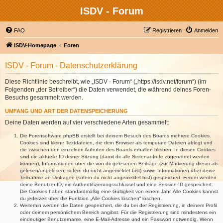
ISDV - Forum
FAQ
Registrieren
Anmelden
ISDV-Homepage
Foren
ISDV - Forum - Datenschutzerklärung
Diese Richtlinie beschreibt, wie „ISDV - Forum“ („https://isdv.net/forum“) (im
Folgenden „der Betreiber“) die Daten verwendet, die während deines Foren-
Besuchs gesammelt werden.
UMFANG UND ART DER DATENSPEICHERUNG
Deine Daten werden auf vier verschiedene Arten gesammelt:
Die Forensoftware phpBB erstellt bei deinem Besuch des Boards mehrere Cookies.
Cookies sind kleine Textdateien, die dein Browser als temporäre Dateien ablegt und
die zwischen den einzelnen Aufrufen des Boards erhalten bleiben. In diesen Cookies
sind die aktuelle ID deiner Sitzung (damit dir alle Seitenaufrufe zugeordnet werden
können), Informationen über die von dir gelesenen Beiträge (zur Markierung dieser als
gelesen/ungelesen; sofern du nicht angemeldet bist) sowie Informationen über deine
Teilnahme an Umfragen (sofern du nicht angemeldet bist) gespeichert. Ferner werden
deine Benutzer-ID, ein Authentifizierungsschlüssel und eine Session-ID gespeichert.
Die Cookies haben standardmäßig eine Gültigkeit von einem Jahr. Alle Cookies kannst
du jederzeit über die Funktion „Alle Cookies löschen“ löschen.
Weiterhin werden die Daten gespeichert, die du bei der Registrierung, in deinem Profil
oder deinem persönlichem Bereich angibst. Für die Registrierung sind mindestens ein
eindeutiger Benutzername, eine E-Mail-Adresse und ein Passwort notwendig. Wenn