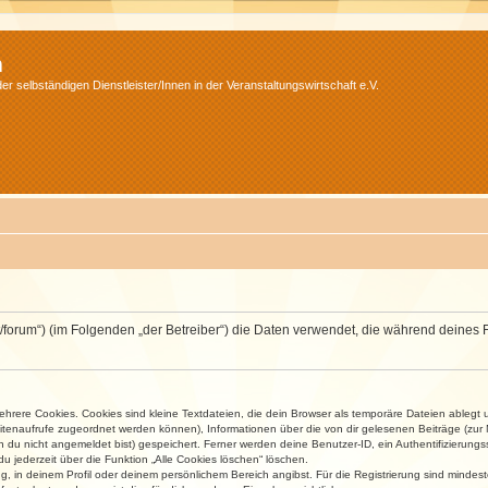
m
r selbständigen Dienstleister/Innen in der Veranstaltungswirtschaft e.V.
v.net/forum“) (im Folgenden „der Betreiber“) die Daten verwendet, die während dei
rere Cookies. Cookies sind kleine Textdateien, die dein Browser als temporäre Dateien ablegt 
 Seitenaufrufe zugeordnet werden können), Informationen über die von dir gelesenen Beiträge (zu
n du nicht angemeldet bist) gespeichert. Ferner werden deine Benutzer-ID, ein Authentifizierung
u jederzeit über die Funktion „Alle Cookies löschen“ löschen.
ng, in deinem Profil oder deinem persönlichem Bereich angibst. Für die Registrierung sind mind