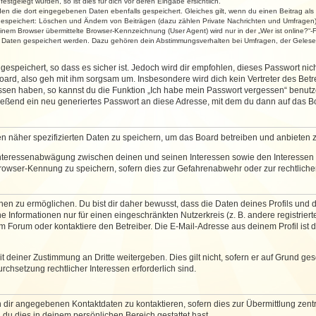
stgelegt wurden, so ist dies für dich vor deren Eingabe ersichtlich.
rden die dort eingegebenen Daten ebenfalls gespeichert. Gleiches gilt, wenn du einen Beitrag als
 gespeichert: Löschen und Ändern von Beiträgen (dazu zählen Private Nachrichten und Umfragen)
em Browser übermittelte Browser-Kennzeichnung (User Agent) wird nur in der „Wer ist online?“-F
re Daten gespeichert werden. Dazu gehören dein Abstimmungsverhalten bei Umfragen, der Gelesen
espeichert, so dass es sicher ist. Jedoch wird dir empfohlen, dieses Passwort ni
ard, also geh mit ihm sorgsam um. Insbesondere wird dich kein Vertreter des Betre
essen haben, so kannst du die Funktion „Ich habe mein Passwort vergessen“ benut
ßend ein neu generiertes Passwort an diese Adresse, mit dem du dann auf das Bo
en näher spezifizierten Daten zu speichern, um das Board betreiben und anbieten 
 Interessenabwägung zwischen deinen und seinen Interessen sowie den Interessen D
rowser-Kennung zu speichern, sofern dies zur Gefahrenabwehr oder zur rechtlichen
 zu ermöglichen. Du bist dir daher bewusst, dass die Daten deines Profils und die 
e Informationen nur für einen eingeschränkten Nutzerkreis (z. B. andere registriert
Forum oder kontaktiere den Betreiber. Die E-Mail-Adresse aus deinem Profil ist d
 deiner Zustimmung an Dritte weitergeben. Dies gilt nicht, sofern er auf Grund ge
urchsetzung rechtlicher Interessen erforderlich sind.
 dir angegebenen Kontaktdaten zu kontaktieren, sofern dies zur Übermittlung zentra
 du dies in deinem persönlichen Bereich gestattet hast.