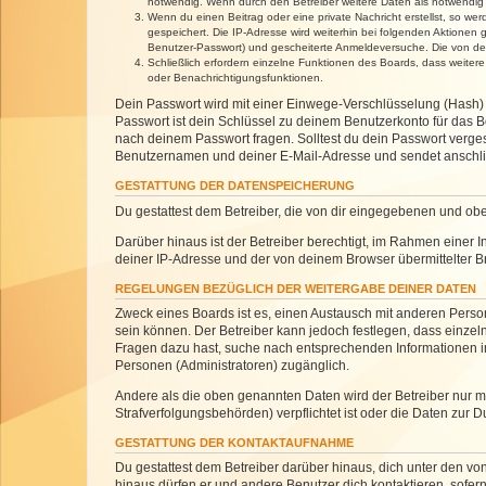
notwendig. Wenn durch den Betreiber weitere Daten als notwendig fe
Wenn du einen Beitrag oder eine private Nachricht erstellst, so we
gespeichert. Die IP-Adresse wird weiterhin bei folgenden Aktionen
Benutzer-Passwort) und gescheiterte Anmeldeversuche. Die von dein
Schließlich erfordern einzelne Funktionen des Boards, dass weite
oder Benachrichtigungsfunktionen.
Dein Passwort wird mit einer Einwege-Verschlüsselung (Hash) g
Passwort ist dein Schlüssel zu deinem Benutzerkonto für das Bo
nach deinem Passwort fragen. Solltest du dein Passwort verg
Benutzernamen und deiner E-Mail-Adresse und sendet anschlie
GESTATTUNG DER DATENSPEICHERUNG
Du gestattest dem Betreiber, die von dir eingegebenen und ob
Darüber hinaus ist der Betreiber berechtigt, im Rahmen einer
deiner IP-Adresse und der von deinem Browser übermittelter B
REGELUNGEN BEZÜGLICH DER WEITERGABE DEINER DATEN
Zweck eines Boards ist es, einen Austausch mit anderen Personen
sein können. Der Betreiber kann jedoch festlegen, dass einzeln
Fragen dazu hast, suche nach entsprechenden Informationen im 
Personen (Administratoren) zugänglich.
Andere als die oben genannten Daten wird der Betreiber nur mit
Strafverfolgungsbehörden) verpflichtet ist oder die Daten zur D
GESTATTUNG DER KONTAKTAUFNAHME
Du gestattest dem Betreiber darüber hinaus, dich unter den von
hinaus dürfen er und andere Benutzer dich kontaktieren, sofern