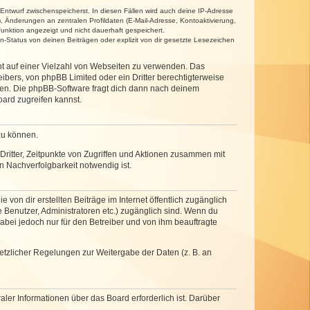
 Entwurf zwischenspeicherst. In diesen Fällen wird auch deine IP-Adresse
, Änderungen an zentralen Profildaten (E-Mail-Adresse, Kontoaktivierung,
unktion angezeigt und nicht dauerhaft gespeichert.
-Status von deinen Beiträgen oder explizit von dir gesetzte Lesezeichen
cht auf einer Vielzahl von Webseiten zu verwenden. Das
ibers, von phpBB Limited oder ein Dritter berechtigterweise
zen. Die phpBB-Software fragt dich dann nach deinem
ard zugreifen kannst.
zu können.
ritter, Zeitpunkte von Zugriffen und Aktionen zusammen mit
 Nachverfolgbarkeit notwendig ist.
von dir erstellten Beiträge im Internet öffentlich zugänglich
e Benutzer, Administratoren etc.) zugänglich sind. Wenn du
abei jedoch nur für den Betreiber und von ihm beauftragte
setzlicher Regelungen zur Weitergabe der Daten (z. B. an
ler Informationen über das Board erforderlich ist. Darüber