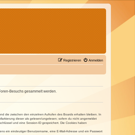
Registrieren
Anmelden
nes Foren-Besuchs gesammelt werden.
und die zwischen den einzelnen Aufrufen des Boards erhalten bleiben. In
r Markierung dieser als gelesen/ungelesen; sofern du nicht angemeldet
sschlüssel und eine Session-ID gespeichert. Die Cookies haben
estens ein eindeutiger Benutzername, eine E-Mail-Adresse und ein Passwort