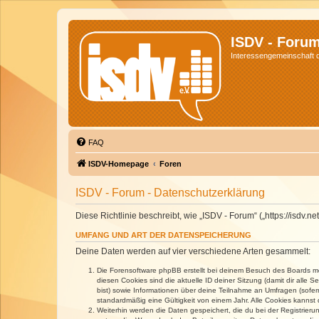
ISDV - Foru
Interessengemeinschaft de
FAQ
ISDV-Homepage
Foren
ISDV - Forum - Datenschutzerklärung
Diese Richtlinie beschreibt, wie „ISDV - Forum“ („https://isd
UMFANG UND ART DER DATENSPEICHERUNG
Deine Daten werden auf vier verschiedene Arten gesammelt:
Die Forensoftware phpBB erstellt bei deinem Besuch des Boards meh
diesen Cookies sind die aktuelle ID deiner Sitzung (damit dir alle
bist) sowie Informationen über deine Teilnahme an Umfragen (sofer
standardmäßig eine Gültigkeit von einem Jahr. Alle Cookies kannst d
Weiterhin werden die Daten gespeichert, die du bei der Registrieru