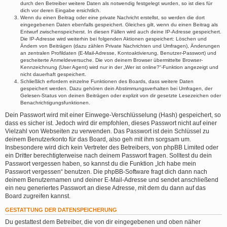
durch den Betreiber weitere Daten als notwendig festgelegt wurden, so ist dies für
dich vor deren Eingabe ersichtlich.
Wenn du einen Beitrag oder eine private Nachricht erstellst, so werden die dort
eingegebenen Daten ebenfalls gespeichert. Gleiches gilt, wenn du einen Beitrag als
Entwurf zwischenspeicherst. In diesen Fällen wird auch deine IP-Adresse gespeichert.
Die IP-Adresse wird weiterhin bei folgenden Aktionen gespeichert: Löschen und
Ändern von Beiträgen (dazu zählen Private Nachrichten und Umfragen), Änderungen
an zentralen Profildaten (E-Mail-Adresse, Kontoaktivierung, Benutzer-Passwort) und
gescheiterte Anmeldeversuche. Die von deinem Browser übermittelte Browser-
Kennzeichnung (User Agent) wird nur in der „Wer ist online?“-Funktion angezeigt und
nicht dauerhaft gespeichert.
Schließlich erfordern einzelne Funktionen des Boards, dass weitere Daten
gespeichert werden. Dazu gehören dein Abstimmungsverhalten bei Umfragen, der
Gelesen-Status von deinen Beiträgen oder explizit von dir gesetzte Lesezeichen oder
Benachrichtigungsfunktionen.
Dein Passwort wird mit einer Einwege-Verschlüsselung (Hash) gespeichert, so
dass es sicher ist. Jedoch wird dir empfohlen, dieses Passwort nicht auf einer
Vielzahl von Webseiten zu verwenden. Das Passwort ist dein Schlüssel zu
deinem Benutzerkonto für das Board, also geh mit ihm sorgsam um.
Insbesondere wird dich kein Vertreter des Betreibers, von phpBB Limited oder
ein Dritter berechtigterweise nach deinem Passwort fragen. Solltest du dein
Passwort vergessen haben, so kannst du die Funktion „Ich habe mein
Passwort vergessen“ benutzen. Die phpBB-Software fragt dich dann nach
deinem Benutzernamen und deiner E-Mail-Adresse und sendet anschließend
ein neu generiertes Passwort an diese Adresse, mit dem du dann auf das
Board zugreifen kannst.
GESTATTUNG DER DATENSPEICHERUNG
Du gestattest dem Betreiber, die von dir eingegebenen und oben näher