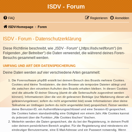
ISDV - Forum
FAQ
Registrieren
Anmelden
ISDV-Homepage
Foren
ISDV - Forum - Datenschutzerklärung
Diese Richtlinie beschreibt, wie „ISDV - Forum“ („https://isdv.net/forum“) (im
Folgenden „der Betreiber“) die Daten verwendet, die während deines Foren-
Besuchs gesammelt werden.
UMFANG UND ART DER DATENSPEICHERUNG
Deine Daten werden auf vier verschiedene Arten gesammelt:
Die Forensoftware phpBB erstellt bei deinem Besuch des Boards mehrere Cookies.
Cookies sind kleine Textdateien, die dein Browser als temporäre Dateien ablegt und
die zwischen den einzelnen Aufrufen des Boards erhalten bleiben. In diesen Cookies
sind die aktuelle ID deiner Sitzung (damit dir alle Seitenaufrufe zugeordnet werden
können), Informationen über die von dir gelesenen Beiträge (zur Markierung dieser als
gelesen/ungelesen; sofern du nicht angemeldet bist) sowie Informationen über deine
Teilnahme an Umfragen (sofern du nicht angemeldet bist) gespeichert. Ferner werden
deine Benutzer-ID, ein Authentifizierungsschlüssel und eine Session-ID gespeichert.
Die Cookies haben standardmäßig eine Gültigkeit von einem Jahr. Alle Cookies kannst
du jederzeit über die Funktion „Alle Cookies löschen“ löschen.
Weiterhin werden die Daten gespeichert, die du bei der Registrierung, in deinem Profil
oder deinem persönlichem Bereich angibst. Für die Registrierung sind mindestens ein
eindeutiger Benutzername, eine E-Mail-Adresse und ein Passwort notwendig. Wenn