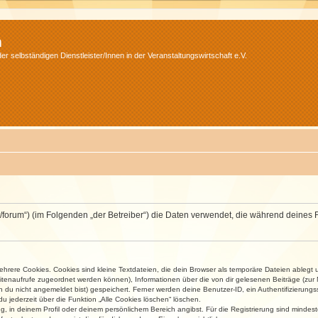
m
r selbständigen Dienstleister/Innen in der Veranstaltungswirtschaft e.V.
v.net/forum“) (im Folgenden „der Betreiber“) die Daten verwendet, die während dei
rere Cookies. Cookies sind kleine Textdateien, die dein Browser als temporäre Dateien ablegt 
 Seitenaufrufe zugeordnet werden können), Informationen über die von dir gelesenen Beiträge (zu
n du nicht angemeldet bist) gespeichert. Ferner werden deine Benutzer-ID, ein Authentifizierung
u jederzeit über die Funktion „Alle Cookies löschen“ löschen.
ng, in deinem Profil oder deinem persönlichem Bereich angibst. Für die Registrierung sind mind