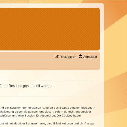
Registrieren
Anmelden
nes Foren-Besuchs gesammelt werden.
und die zwischen den einzelnen Aufrufen des Boards erhalten bleiben. In
r Markierung dieser als gelesen/ungelesen; sofern du nicht angemeldet
sschlüssel und eine Session-ID gespeichert. Die Cookies haben
estens ein eindeutiger Benutzername, eine E-Mail-Adresse und ein Passwort