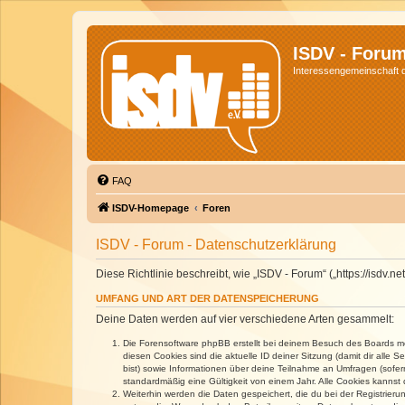
ISDV - Foru
Interessengemeinschaft de
FAQ
ISDV-Homepage
Foren
ISDV - Forum - Datenschutzerklärung
Diese Richtlinie beschreibt, wie „ISDV - Forum“ („https://isd
UMFANG UND ART DER DATENSPEICHERUNG
Deine Daten werden auf vier verschiedene Arten gesammelt:
Die Forensoftware phpBB erstellt bei deinem Besuch des Boards meh
diesen Cookies sind die aktuelle ID deiner Sitzung (damit dir alle
bist) sowie Informationen über deine Teilnahme an Umfragen (sofer
standardmäßig eine Gültigkeit von einem Jahr. Alle Cookies kannst d
Weiterhin werden die Daten gespeichert, die du bei der Registrieru