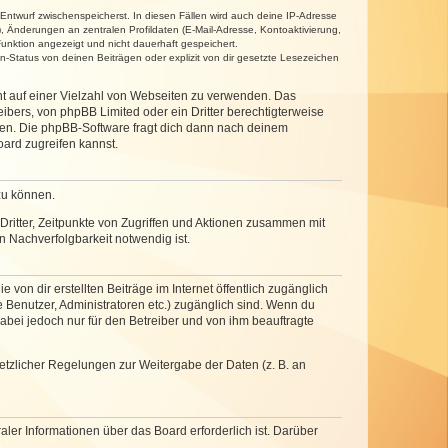
 Entwurf zwischenspeicherst. In diesen Fällen wird auch deine IP-Adresse
, Änderungen an zentralen Profildaten (E-Mail-Adresse, Kontoaktivierung,
unktion angezeigt und nicht dauerhaft gespeichert.
-Status von deinen Beiträgen oder explizit von dir gesetzte Lesezeichen
cht auf einer Vielzahl von Webseiten zu verwenden. Das
ibers, von phpBB Limited oder ein Dritter berechtigterweise
zen. Die phpBB-Software fragt dich dann nach deinem
ard zugreifen kannst.
zu können.
ritter, Zeitpunkte von Zugriffen und Aktionen zusammen mit
 Nachverfolgbarkeit notwendig ist.
von dir erstellten Beiträge im Internet öffentlich zugänglich
e Benutzer, Administratoren etc.) zugänglich sind. Wenn du
abei jedoch nur für den Betreiber und von ihm beauftragte
setzlicher Regelungen zur Weitergabe der Daten (z. B. an
ler Informationen über das Board erforderlich ist. Darüber