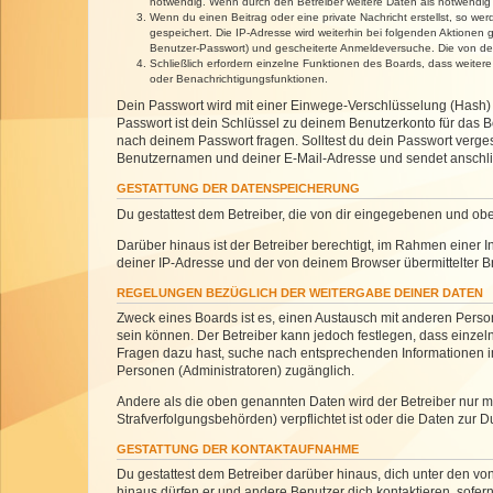
notwendig. Wenn durch den Betreiber weitere Daten als notwendig fe
Wenn du einen Beitrag oder eine private Nachricht erstellst, so we
gespeichert. Die IP-Adresse wird weiterhin bei folgenden Aktionen
Benutzer-Passwort) und gescheiterte Anmeldeversuche. Die von dein
Schließlich erfordern einzelne Funktionen des Boards, dass weite
oder Benachrichtigungsfunktionen.
Dein Passwort wird mit einer Einwege-Verschlüsselung (Hash) g
Passwort ist dein Schlüssel zu deinem Benutzerkonto für das Bo
nach deinem Passwort fragen. Solltest du dein Passwort verg
Benutzernamen und deiner E-Mail-Adresse und sendet anschlie
GESTATTUNG DER DATENSPEICHERUNG
Du gestattest dem Betreiber, die von dir eingegebenen und ob
Darüber hinaus ist der Betreiber berechtigt, im Rahmen einer
deiner IP-Adresse und der von deinem Browser übermittelter B
REGELUNGEN BEZÜGLICH DER WEITERGABE DEINER DATEN
Zweck eines Boards ist es, einen Austausch mit anderen Personen
sein können. Der Betreiber kann jedoch festlegen, dass einzeln
Fragen dazu hast, suche nach entsprechenden Informationen im 
Personen (Administratoren) zugänglich.
Andere als die oben genannten Daten wird der Betreiber nur mit
Strafverfolgungsbehörden) verpflichtet ist oder die Daten zur D
GESTATTUNG DER KONTAKTAUFNAHME
Du gestattest dem Betreiber darüber hinaus, dich unter den von
hinaus dürfen er und andere Benutzer dich kontaktieren, sofern