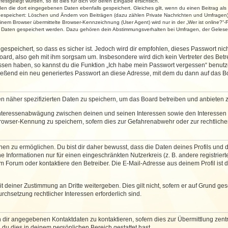
stgelegt wurden, so ist dies für dich vor deren Eingabe ersichtlich.
rden die dort eingegebenen Daten ebenfalls gespeichert. Gleiches gilt, wenn du einen Beitrag als
 gespeichert: Löschen und Ändern von Beiträgen (dazu zählen Private Nachrichten und Umfragen)
em Browser übermittelte Browser-Kennzeichnung (User Agent) wird nur in der „Wer ist online?“-F
re Daten gespeichert werden. Dazu gehören dein Abstimmungsverhalten bei Umfragen, der Gelesen
espeichert, so dass es sicher ist. Jedoch wird dir empfohlen, dieses Passwort ni
ard, also geh mit ihm sorgsam um. Insbesondere wird dich kein Vertreter des Betre
essen haben, so kannst du die Funktion „Ich habe mein Passwort vergessen“ benut
ßend ein neu generiertes Passwort an diese Adresse, mit dem du dann auf das Bo
en näher spezifizierten Daten zu speichern, um das Board betreiben und anbieten 
 Interessenabwägung zwischen deinen und seinen Interessen sowie den Interessen D
rowser-Kennung zu speichern, sofern dies zur Gefahrenabwehr oder zur rechtlichen
 zu ermöglichen. Du bist dir daher bewusst, dass die Daten deines Profils und die 
e Informationen nur für einen eingeschränkten Nutzerkreis (z. B. andere registriert
Forum oder kontaktiere den Betreiber. Die E-Mail-Adresse aus deinem Profil ist d
 deiner Zustimmung an Dritte weitergeben. Dies gilt nicht, sofern er auf Grund ge
urchsetzung rechtlicher Interessen erforderlich sind.
 dir angegebenen Kontaktdaten zu kontaktieren, sofern dies zur Übermittlung zentra
 du dies in deinem persönlichen Bereich gestattet hast.