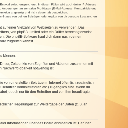
 Entwurf zwischenspeicherst. In diesen Fällen wird auch deine IP-Adresse
, Änderungen an zentralen Profildaten (E-Mail-Adresse, Kontoaktivierung,
unktion angezeigt und nicht dauerhaft gespeichert.
-Status von deinen Beiträgen oder explizit von dir gesetzte Lesezeichen
cht auf einer Vielzahl von Webseiten zu verwenden. Das
ibers, von phpBB Limited oder ein Dritter berechtigterweise
zen. Die phpBB-Software fragt dich dann nach deinem
ard zugreifen kannst.
zu können.
ritter, Zeitpunkte von Zugriffen und Aktionen zusammen mit
 Nachverfolgbarkeit notwendig ist.
von dir erstellten Beiträge im Internet öffentlich zugänglich
e Benutzer, Administratoren etc.) zugänglich sind. Wenn du
abei jedoch nur für den Betreiber und von ihm beauftragte
setzlicher Regelungen zur Weitergabe der Daten (z. B. an
ler Informationen über das Board erforderlich ist. Darüber