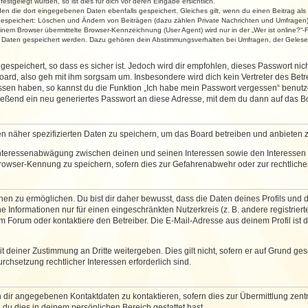
stgelegt wurden, so ist dies für dich vor deren Eingabe ersichtlich.
rden die dort eingegebenen Daten ebenfalls gespeichert. Gleiches gilt, wenn du einen Beitrag als
 gespeichert: Löschen und Ändern von Beiträgen (dazu zählen Private Nachrichten und Umfragen)
em Browser übermittelte Browser-Kennzeichnung (User Agent) wird nur in der „Wer ist online?“-F
re Daten gespeichert werden. Dazu gehören dein Abstimmungsverhalten bei Umfragen, der Gelesen
espeichert, so dass es sicher ist. Jedoch wird dir empfohlen, dieses Passwort ni
ard, also geh mit ihm sorgsam um. Insbesondere wird dich kein Vertreter des Betre
essen haben, so kannst du die Funktion „Ich habe mein Passwort vergessen“ benut
ßend ein neu generiertes Passwort an diese Adresse, mit dem du dann auf das Bo
en näher spezifizierten Daten zu speichern, um das Board betreiben und anbieten 
 Interessenabwägung zwischen deinen und seinen Interessen sowie den Interessen D
rowser-Kennung zu speichern, sofern dies zur Gefahrenabwehr oder zur rechtlichen
 zu ermöglichen. Du bist dir daher bewusst, dass die Daten deines Profils und die 
e Informationen nur für einen eingeschränkten Nutzerkreis (z. B. andere registriert
Forum oder kontaktiere den Betreiber. Die E-Mail-Adresse aus deinem Profil ist d
 deiner Zustimmung an Dritte weitergeben. Dies gilt nicht, sofern er auf Grund ge
urchsetzung rechtlicher Interessen erforderlich sind.
 dir angegebenen Kontaktdaten zu kontaktieren, sofern dies zur Übermittlung zentra
 du dies in deinem persönlichen Bereich gestattet hast.