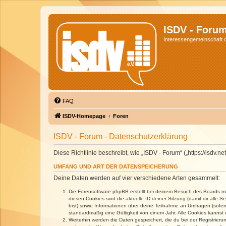
ISDV - Foru
Interessengemeinschaft de
FAQ
ISDV-Homepage
Foren
ISDV - Forum - Datenschutzerklärung
Diese Richtlinie beschreibt, wie „ISDV - Forum“ („https://isd
UMFANG UND ART DER DATENSPEICHERUNG
Deine Daten werden auf vier verschiedene Arten gesammelt:
Die Forensoftware phpBB erstellt bei deinem Besuch des Boards meh
diesen Cookies sind die aktuelle ID deiner Sitzung (damit dir alle
bist) sowie Informationen über deine Teilnahme an Umfragen (sofer
standardmäßig eine Gültigkeit von einem Jahr. Alle Cookies kannst d
Weiterhin werden die Daten gespeichert, die du bei der Registrieru