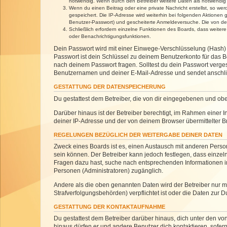
notwendig. Wenn durch den Betreiber weitere Daten als notwendig fe
Wenn du einen Beitrag oder eine private Nachricht erstellst, so we
gespeichert. Die IP-Adresse wird weiterhin bei folgenden Aktionen
Benutzer-Passwort) und gescheiterte Anmeldeversuche. Die von dein
Schließlich erfordern einzelne Funktionen des Boards, dass weite
oder Benachrichtigungsfunktionen.
Dein Passwort wird mit einer Einwege-Verschlüsselung (Hash) g
Passwort ist dein Schlüssel zu deinem Benutzerkonto für das Bo
nach deinem Passwort fragen. Solltest du dein Passwort verg
Benutzernamen und deiner E-Mail-Adresse und sendet anschlie
GESTATTUNG DER DATENSPEICHERUNG
Du gestattest dem Betreiber, die von dir eingegebenen und ob
Darüber hinaus ist der Betreiber berechtigt, im Rahmen einer
deiner IP-Adresse und der von deinem Browser übermittelter B
REGELUNGEN BEZÜGLICH DER WEITERGABE DEINER DATEN
Zweck eines Boards ist es, einen Austausch mit anderen Personen
sein können. Der Betreiber kann jedoch festlegen, dass einzeln
Fragen dazu hast, suche nach entsprechenden Informationen im 
Personen (Administratoren) zugänglich.
Andere als die oben genannten Daten wird der Betreiber nur mit
Strafverfolgungsbehörden) verpflichtet ist oder die Daten zur D
GESTATTUNG DER KONTAKTAUFNAHME
Du gestattest dem Betreiber darüber hinaus, dich unter den von
hinaus dürfen er und andere Benutzer dich kontaktieren, sofern