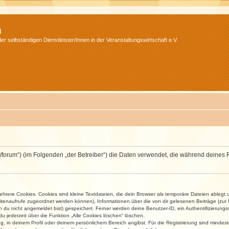
m
r selbständigen Dienstleister/Innen in der Veranstaltungswirtschaft e.V.
v.net/forum“) (im Folgenden „der Betreiber“) die Daten verwendet, die während dei
rere Cookies. Cookies sind kleine Textdateien, die dein Browser als temporäre Dateien ablegt 
 Seitenaufrufe zugeordnet werden können), Informationen über die von dir gelesenen Beiträge (zu
n du nicht angemeldet bist) gespeichert. Ferner werden deine Benutzer-ID, ein Authentifizierung
u jederzeit über die Funktion „Alle Cookies löschen“ löschen.
ng, in deinem Profil oder deinem persönlichem Bereich angibst. Für die Registrierung sind mind