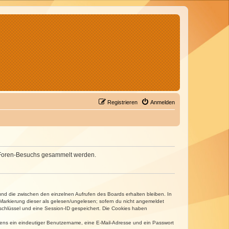
Registrieren
Anmelden
nes Foren-Besuchs gesammelt werden.
und die zwischen den einzelnen Aufrufen des Boards erhalten bleiben. In
r Markierung dieser als gelesen/ungelesen; sofern du nicht angemeldet
sschlüssel und eine Session-ID gespeichert. Die Cookies haben
estens ein eindeutiger Benutzername, eine E-Mail-Adresse und ein Passwort