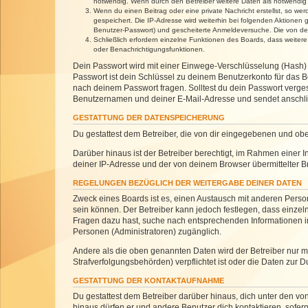
notwendig. Wenn durch den Betreiber weitere Daten als notwendig fe
Wenn du einen Beitrag oder eine private Nachricht erstellst, so we
gespeichert. Die IP-Adresse wird weiterhin bei folgenden Aktionen
Benutzer-Passwort) und gescheiterte Anmeldeversuche. Die von dein
Schließlich erfordern einzelne Funktionen des Boards, dass weite
oder Benachrichtigungsfunktionen.
Dein Passwort wird mit einer Einwege-Verschlüsselung (Hash) g
Passwort ist dein Schlüssel zu deinem Benutzerkonto für das Bo
nach deinem Passwort fragen. Solltest du dein Passwort verg
Benutzernamen und deiner E-Mail-Adresse und sendet anschlie
GESTATTUNG DER DATENSPEICHERUNG
Du gestattest dem Betreiber, die von dir eingegebenen und ob
Darüber hinaus ist der Betreiber berechtigt, im Rahmen einer
deiner IP-Adresse und der von deinem Browser übermittelter B
REGELUNGEN BEZÜGLICH DER WEITERGABE DEINER DATEN
Zweck eines Boards ist es, einen Austausch mit anderen Personen
sein können. Der Betreiber kann jedoch festlegen, dass einzeln
Fragen dazu hast, suche nach entsprechenden Informationen im 
Personen (Administratoren) zugänglich.
Andere als die oben genannten Daten wird der Betreiber nur mit
Strafverfolgungsbehörden) verpflichtet ist oder die Daten zur D
GESTATTUNG DER KONTAKTAUFNAHME
Du gestattest dem Betreiber darüber hinaus, dich unter den von
hinaus dürfen er und andere Benutzer dich kontaktieren, sofern