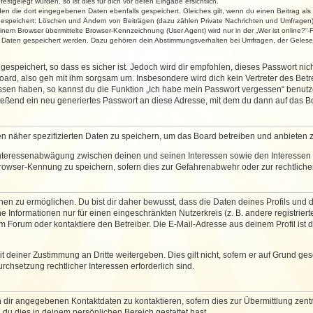
stgelegt wurden, so ist dies für dich vor deren Eingabe ersichtlich.
rden die dort eingegebenen Daten ebenfalls gespeichert. Gleiches gilt, wenn du einen Beitrag als
 gespeichert: Löschen und Ändern von Beiträgen (dazu zählen Private Nachrichten und Umfragen)
em Browser übermittelte Browser-Kennzeichnung (User Agent) wird nur in der „Wer ist online?“-F
re Daten gespeichert werden. Dazu gehören dein Abstimmungsverhalten bei Umfragen, der Gelesen
espeichert, so dass es sicher ist. Jedoch wird dir empfohlen, dieses Passwort ni
ard, also geh mit ihm sorgsam um. Insbesondere wird dich kein Vertreter des Betre
essen haben, so kannst du die Funktion „Ich habe mein Passwort vergessen“ benut
ßend ein neu generiertes Passwort an diese Adresse, mit dem du dann auf das Bo
en näher spezifizierten Daten zu speichern, um das Board betreiben und anbieten 
 Interessenabwägung zwischen deinen und seinen Interessen sowie den Interessen D
rowser-Kennung zu speichern, sofern dies zur Gefahrenabwehr oder zur rechtlichen
 zu ermöglichen. Du bist dir daher bewusst, dass die Daten deines Profils und die 
e Informationen nur für einen eingeschränkten Nutzerkreis (z. B. andere registriert
Forum oder kontaktiere den Betreiber. Die E-Mail-Adresse aus deinem Profil ist d
 deiner Zustimmung an Dritte weitergeben. Dies gilt nicht, sofern er auf Grund ge
urchsetzung rechtlicher Interessen erforderlich sind.
 dir angegebenen Kontaktdaten zu kontaktieren, sofern dies zur Übermittlung zentra
 du dies in deinem persönlichen Bereich gestattet hast.