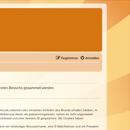
Registrieren
Anmelden
nes Foren-Besuchs gesammelt werden.
und die zwischen den einzelnen Aufrufen des Boards erhalten bleiben. In
r Markierung dieser als gelesen/ungelesen; sofern du nicht angemeldet
sschlüssel und eine Session-ID gespeichert. Die Cookies haben
estens ein eindeutiger Benutzername, eine E-Mail-Adresse und ein Passwort