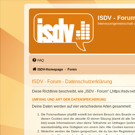
ISDV - Foru
Interessengemeinschaft de
FAQ
ISDV-Homepage
Foren
ISDV - Forum - Datenschutzerklärung
Diese Richtlinie beschreibt, wie „ISDV - Forum“ („https://isd
UMFANG UND ART DER DATENSPEICHERUNG
Deine Daten werden auf vier verschiedene Arten gesammelt:
Die Forensoftware phpBB erstellt bei deinem Besuch des Boards meh
diesen Cookies sind die aktuelle ID deiner Sitzung (damit dir alle
bist) sowie Informationen über deine Teilnahme an Umfragen (sofer
standardmäßig eine Gültigkeit von einem Jahr. Alle Cookies kannst d
Weiterhin werden die Daten gespeichert, die du bei der Registrieru