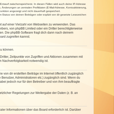
 Entwurf zwischenspeicherst. In diesen Fällen wird auch deine IP-Adresse
, Änderungen an zentralen Profildaten (E-Mail-Adresse, Kontoaktivierung,
unktion angezeigt und nicht dauerhaft gespeichert.
-Status von deinen Beiträgen oder explizit von dir gesetzte Lesezeichen
cht auf einer Vielzahl von Webseiten zu verwenden. Das
ibers, von phpBB Limited oder ein Dritter berechtigterweise
zen. Die phpBB-Software fragt dich dann nach deinem
ard zugreifen kannst.
zu können.
ritter, Zeitpunkte von Zugriffen und Aktionen zusammen mit
 Nachverfolgbarkeit notwendig ist.
von dir erstellten Beiträge im Internet öffentlich zugänglich
e Benutzer, Administratoren etc.) zugänglich sind. Wenn du
abei jedoch nur für den Betreiber und von ihm beauftragte
setzlicher Regelungen zur Weitergabe der Daten (z. B. an
ler Informationen über das Board erforderlich ist. Darüber