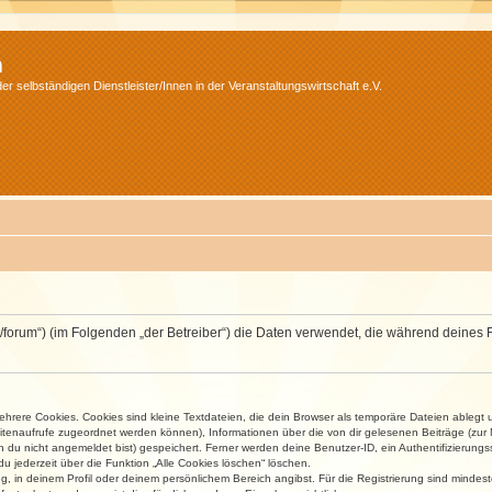
m
r selbständigen Dienstleister/Innen in der Veranstaltungswirtschaft e.V.
v.net/forum“) (im Folgenden „der Betreiber“) die Daten verwendet, die während dei
rere Cookies. Cookies sind kleine Textdateien, die dein Browser als temporäre Dateien ablegt 
 Seitenaufrufe zugeordnet werden können), Informationen über die von dir gelesenen Beiträge (zu
n du nicht angemeldet bist) gespeichert. Ferner werden deine Benutzer-ID, ein Authentifizierung
u jederzeit über die Funktion „Alle Cookies löschen“ löschen.
ng, in deinem Profil oder deinem persönlichem Bereich angibst. Für die Registrierung sind mind