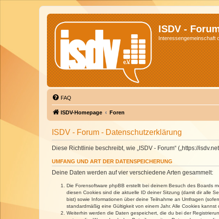
ISDV - Foru
Interessengemeinschaft de
FAQ
ISDV-Homepage
Foren
ISDV - Forum - Datenschutzerklärung
Diese Richtlinie beschreibt, wie „ISDV - Forum“ („https://isd
UMFANG UND ART DER DATENSPEICHERUNG
Deine Daten werden auf vier verschiedene Arten gesammelt:
Die Forensoftware phpBB erstellt bei deinem Besuch des Boards meh
diesen Cookies sind die aktuelle ID deiner Sitzung (damit dir alle
bist) sowie Informationen über deine Teilnahme an Umfragen (sofer
standardmäßig eine Gültigkeit von einem Jahr. Alle Cookies kannst d
Weiterhin werden die Daten gespeichert, die du bei der Registrieru