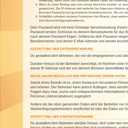
notwendig. Wenn durch den Betreiber weitere Daten als notwendig fe
Wenn du einen Beitrag oder eine private Nachricht erstellst, so we
gespeichert. Die IP-Adresse wird weiterhin bei folgenden Aktionen
Benutzer-Passwort) und gescheiterte Anmeldeversuche. Die von dein
Schließlich erfordern einzelne Funktionen des Boards, dass weite
oder Benachrichtigungsfunktionen.
Dein Passwort wird mit einer Einwege-Verschlüsselung (Hash) g
Passwort ist dein Schlüssel zu deinem Benutzerkonto für das Bo
nach deinem Passwort fragen. Solltest du dein Passwort verg
Benutzernamen und deiner E-Mail-Adresse und sendet anschlie
GESTATTUNG DER DATENSPEICHERUNG
Du gestattest dem Betreiber, die von dir eingegebenen und ob
Darüber hinaus ist der Betreiber berechtigt, im Rahmen einer
deiner IP-Adresse und der von deinem Browser übermittelter B
REGELUNGEN BEZÜGLICH DER WEITERGABE DEINER DATEN
Zweck eines Boards ist es, einen Austausch mit anderen Personen
sein können. Der Betreiber kann jedoch festlegen, dass einzeln
Fragen dazu hast, suche nach entsprechenden Informationen im 
Personen (Administratoren) zugänglich.
Andere als die oben genannten Daten wird der Betreiber nur mit
Strafverfolgungsbehörden) verpflichtet ist oder die Daten zur D
GESTATTUNG DER KONTAKTAUFNAHME
Du gestattest dem Betreiber darüber hinaus, dich unter den von
hinaus dürfen er und andere Benutzer dich kontaktieren, sofern