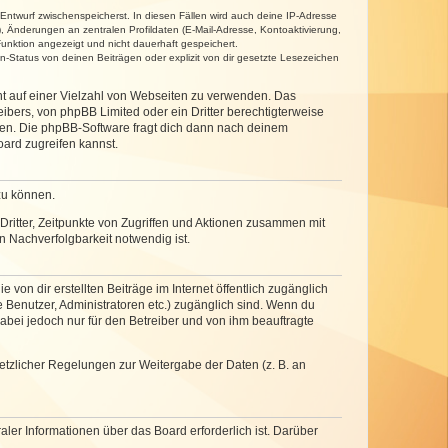
 Entwurf zwischenspeicherst. In diesen Fällen wird auch deine IP-Adresse
, Änderungen an zentralen Profildaten (E-Mail-Adresse, Kontoaktivierung,
unktion angezeigt und nicht dauerhaft gespeichert.
-Status von deinen Beiträgen oder explizit von dir gesetzte Lesezeichen
cht auf einer Vielzahl von Webseiten zu verwenden. Das
ibers, von phpBB Limited oder ein Dritter berechtigterweise
zen. Die phpBB-Software fragt dich dann nach deinem
ard zugreifen kannst.
zu können.
ritter, Zeitpunkte von Zugriffen und Aktionen zusammen mit
 Nachverfolgbarkeit notwendig ist.
von dir erstellten Beiträge im Internet öffentlich zugänglich
e Benutzer, Administratoren etc.) zugänglich sind. Wenn du
abei jedoch nur für den Betreiber und von ihm beauftragte
setzlicher Regelungen zur Weitergabe der Daten (z. B. an
ler Informationen über das Board erforderlich ist. Darüber