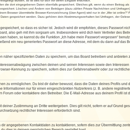
stgelegt wurden, so ist dies für dich vor deren Eingabe ersichtlich.
rden die dort eingegebenen Daten ebenfalls gespeichert. Gleiches gilt, wenn du einen Beitrag als
 gespeichert: Löschen und Ändern von Beiträgen (dazu zählen Private Nachrichten und Umfragen)
em Browser übermittelte Browser-Kennzeichnung (User Agent) wird nur in der „Wer ist online?“-F
re Daten gespeichert werden. Dazu gehören dein Abstimmungsverhalten bei Umfragen, der Gelesen
espeichert, so dass es sicher ist. Jedoch wird dir empfohlen, dieses Passwort ni
ard, also geh mit ihm sorgsam um. Insbesondere wird dich kein Vertreter des Betre
essen haben, so kannst du die Funktion „Ich habe mein Passwort vergessen“ benut
ßend ein neu generiertes Passwort an diese Adresse, mit dem du dann auf das Bo
en näher spezifizierten Daten zu speichern, um das Board betreiben und anbieten 
 Interessenabwägung zwischen deinen und seinen Interessen sowie den Interessen D
rowser-Kennung zu speichern, sofern dies zur Gefahrenabwehr oder zur rechtlichen
 zu ermöglichen. Du bist dir daher bewusst, dass die Daten deines Profils und die 
e Informationen nur für einen eingeschränkten Nutzerkreis (z. B. andere registriert
Forum oder kontaktiere den Betreiber. Die E-Mail-Adresse aus deinem Profil ist d
 deiner Zustimmung an Dritte weitergeben. Dies gilt nicht, sofern er auf Grund ge
urchsetzung rechtlicher Interessen erforderlich sind.
 dir angegebenen Kontaktdaten zu kontaktieren, sofern dies zur Übermittlung zentra
 du dies in deinem persönlichen Bereich gestattet hast.