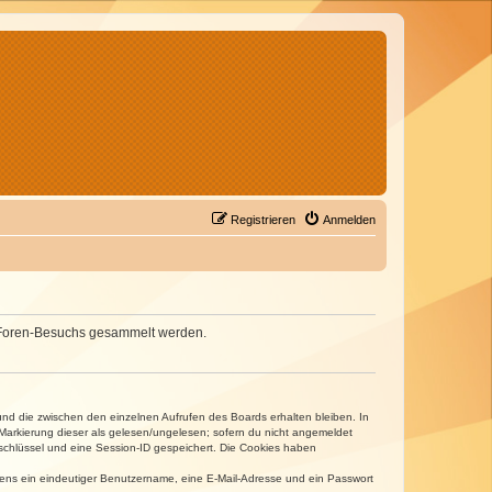
Registrieren
Anmelden
nes Foren-Besuchs gesammelt werden.
und die zwischen den einzelnen Aufrufen des Boards erhalten bleiben. In
r Markierung dieser als gelesen/ungelesen; sofern du nicht angemeldet
sschlüssel und eine Session-ID gespeichert. Die Cookies haben
estens ein eindeutiger Benutzername, eine E-Mail-Adresse und ein Passwort