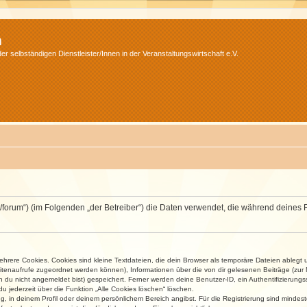
m
r selbständigen Dienstleister/Innen in der Veranstaltungswirtschaft e.V.
v.net/forum“) (im Folgenden „der Betreiber“) die Daten verwendet, die während dei
rere Cookies. Cookies sind kleine Textdateien, die dein Browser als temporäre Dateien ablegt 
 Seitenaufrufe zugeordnet werden können), Informationen über die von dir gelesenen Beiträge (zu
n du nicht angemeldet bist) gespeichert. Ferner werden deine Benutzer-ID, ein Authentifizierung
u jederzeit über die Funktion „Alle Cookies löschen“ löschen.
ng, in deinem Profil oder deinem persönlichem Bereich angibst. Für die Registrierung sind mind