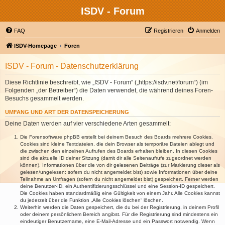
ISDV - Forum
FAQ
Registrieren
Anmelden
ISDV-Homepage
Foren
ISDV - Forum - Datenschutzerklärung
Diese Richtlinie beschreibt, wie „ISDV - Forum“ („https://isdv.net/forum“) (im
Folgenden „der Betreiber“) die Daten verwendet, die während deines Foren-
Besuchs gesammelt werden.
UMFANG UND ART DER DATENSPEICHERUNG
Deine Daten werden auf vier verschiedene Arten gesammelt:
Die Forensoftware phpBB erstellt bei deinem Besuch des Boards mehrere Cookies.
Cookies sind kleine Textdateien, die dein Browser als temporäre Dateien ablegt und
die zwischen den einzelnen Aufrufen des Boards erhalten bleiben. In diesen Cookies
sind die aktuelle ID deiner Sitzung (damit dir alle Seitenaufrufe zugeordnet werden
können), Informationen über die von dir gelesenen Beiträge (zur Markierung dieser als
gelesen/ungelesen; sofern du nicht angemeldet bist) sowie Informationen über deine
Teilnahme an Umfragen (sofern du nicht angemeldet bist) gespeichert. Ferner werden
deine Benutzer-ID, ein Authentifizierungsschlüssel und eine Session-ID gespeichert.
Die Cookies haben standardmäßig eine Gültigkeit von einem Jahr. Alle Cookies kannst
du jederzeit über die Funktion „Alle Cookies löschen“ löschen.
Weiterhin werden die Daten gespeichert, die du bei der Registrierung, in deinem Profil
oder deinem persönlichem Bereich angibst. Für die Registrierung sind mindestens ein
eindeutiger Benutzername, eine E-Mail-Adresse und ein Passwort notwendig. Wenn