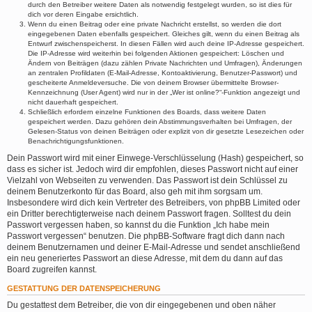
durch den Betreiber weitere Daten als notwendig festgelegt wurden, so ist dies für
dich vor deren Eingabe ersichtlich.
Wenn du einen Beitrag oder eine private Nachricht erstellst, so werden die dort
eingegebenen Daten ebenfalls gespeichert. Gleiches gilt, wenn du einen Beitrag als
Entwurf zwischenspeicherst. In diesen Fällen wird auch deine IP-Adresse gespeichert.
Die IP-Adresse wird weiterhin bei folgenden Aktionen gespeichert: Löschen und
Ändern von Beiträgen (dazu zählen Private Nachrichten und Umfragen), Änderungen
an zentralen Profildaten (E-Mail-Adresse, Kontoaktivierung, Benutzer-Passwort) und
gescheiterte Anmeldeversuche. Die von deinem Browser übermittelte Browser-
Kennzeichnung (User Agent) wird nur in der „Wer ist online?“-Funktion angezeigt und
nicht dauerhaft gespeichert.
Schließlich erfordern einzelne Funktionen des Boards, dass weitere Daten
gespeichert werden. Dazu gehören dein Abstimmungsverhalten bei Umfragen, der
Gelesen-Status von deinen Beiträgen oder explizit von dir gesetzte Lesezeichen oder
Benachrichtigungsfunktionen.
Dein Passwort wird mit einer Einwege-Verschlüsselung (Hash) gespeichert, so
dass es sicher ist. Jedoch wird dir empfohlen, dieses Passwort nicht auf einer
Vielzahl von Webseiten zu verwenden. Das Passwort ist dein Schlüssel zu
deinem Benutzerkonto für das Board, also geh mit ihm sorgsam um.
Insbesondere wird dich kein Vertreter des Betreibers, von phpBB Limited oder
ein Dritter berechtigterweise nach deinem Passwort fragen. Solltest du dein
Passwort vergessen haben, so kannst du die Funktion „Ich habe mein
Passwort vergessen“ benutzen. Die phpBB-Software fragt dich dann nach
deinem Benutzernamen und deiner E-Mail-Adresse und sendet anschließend
ein neu generiertes Passwort an diese Adresse, mit dem du dann auf das
Board zugreifen kannst.
GESTATTUNG DER DATENSPEICHERUNG
Du gestattest dem Betreiber, die von dir eingegebenen und oben näher