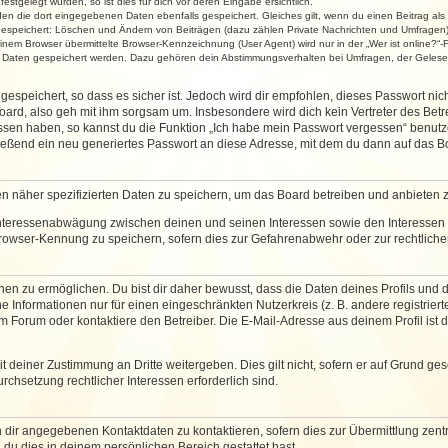
stgelegt wurden, so ist dies für dich vor deren Eingabe ersichtlich.
rden die dort eingegebenen Daten ebenfalls gespeichert. Gleiches gilt, wenn du einen Beitrag als
 gespeichert: Löschen und Ändern von Beiträgen (dazu zählen Private Nachrichten und Umfragen)
em Browser übermittelte Browser-Kennzeichnung (User Agent) wird nur in der „Wer ist online?“-F
re Daten gespeichert werden. Dazu gehören dein Abstimmungsverhalten bei Umfragen, der Gelesen
espeichert, so dass es sicher ist. Jedoch wird dir empfohlen, dieses Passwort ni
ard, also geh mit ihm sorgsam um. Insbesondere wird dich kein Vertreter des Betre
essen haben, so kannst du die Funktion „Ich habe mein Passwort vergessen“ benut
ßend ein neu generiertes Passwort an diese Adresse, mit dem du dann auf das Bo
en näher spezifizierten Daten zu speichern, um das Board betreiben und anbieten 
 Interessenabwägung zwischen deinen und seinen Interessen sowie den Interessen D
rowser-Kennung zu speichern, sofern dies zur Gefahrenabwehr oder zur rechtlichen
 zu ermöglichen. Du bist dir daher bewusst, dass die Daten deines Profils und die 
e Informationen nur für einen eingeschränkten Nutzerkreis (z. B. andere registriert
Forum oder kontaktiere den Betreiber. Die E-Mail-Adresse aus deinem Profil ist d
 deiner Zustimmung an Dritte weitergeben. Dies gilt nicht, sofern er auf Grund ge
urchsetzung rechtlicher Interessen erforderlich sind.
 dir angegebenen Kontaktdaten zu kontaktieren, sofern dies zur Übermittlung zentra
 du dies in deinem persönlichen Bereich gestattet hast.