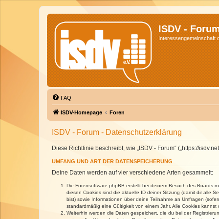
ISDV - Foru
Interessengemeinschaft de
FAQ
ISDV-Homepage
Foren
ISDV - Forum - Datenschutzerklärung
Diese Richtlinie beschreibt, wie „ISDV - Forum“ („https://isd
UMFANG UND ART DER DATENSPEICHERUNG
Deine Daten werden auf vier verschiedene Arten gesammelt:
Die Forensoftware phpBB erstellt bei deinem Besuch des Boards meh
diesen Cookies sind die aktuelle ID deiner Sitzung (damit dir alle
bist) sowie Informationen über deine Teilnahme an Umfragen (sofer
standardmäßig eine Gültigkeit von einem Jahr. Alle Cookies kannst d
Weiterhin werden die Daten gespeichert, die du bei der Registrieru