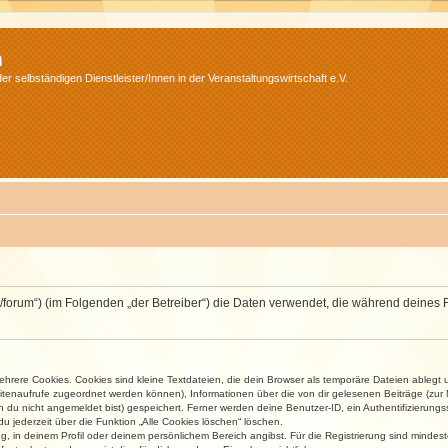
m
r selbständigen Dienstleister/Innen in der Veranstaltungswirtschaft e.V.
v.net/forum“) (im Folgenden „der Betreiber“) die Daten verwendet, die während dei
rere Cookies. Cookies sind kleine Textdateien, die dein Browser als temporäre Dateien ablegt 
 Seitenaufrufe zugeordnet werden können), Informationen über die von dir gelesenen Beiträge (zu
n du nicht angemeldet bist) gespeichert. Ferner werden deine Benutzer-ID, ein Authentifizierung
u jederzeit über die Funktion „Alle Cookies löschen“ löschen.
ng, in deinem Profil oder deinem persönlichem Bereich angibst. Für die Registrierung sind mind