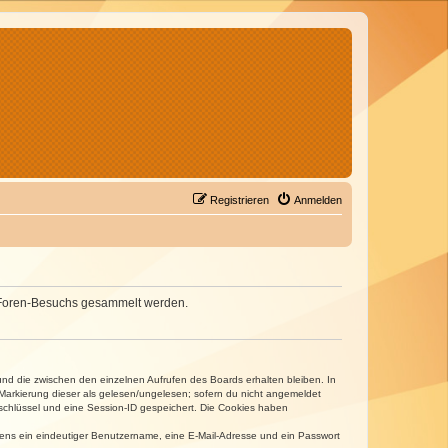
Registrieren
Anmelden
nes Foren-Besuchs gesammelt werden.
und die zwischen den einzelnen Aufrufen des Boards erhalten bleiben. In
r Markierung dieser als gelesen/ungelesen; sofern du nicht angemeldet
sschlüssel und eine Session-ID gespeichert. Die Cookies haben
estens ein eindeutiger Benutzername, eine E-Mail-Adresse und ein Passwort