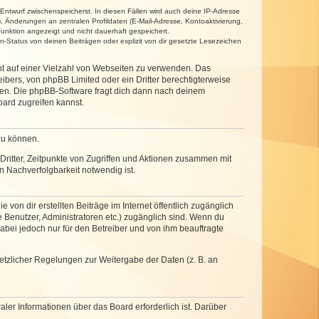
 Entwurf zwischenspeicherst. In diesen Fällen wird auch deine IP-Adresse
, Änderungen an zentralen Profildaten (E-Mail-Adresse, Kontoaktivierung,
unktion angezeigt und nicht dauerhaft gespeichert.
-Status von deinen Beiträgen oder explizit von dir gesetzte Lesezeichen
cht auf einer Vielzahl von Webseiten zu verwenden. Das
ibers, von phpBB Limited oder ein Dritter berechtigterweise
zen. Die phpBB-Software fragt dich dann nach deinem
ard zugreifen kannst.
zu können.
ritter, Zeitpunkte von Zugriffen und Aktionen zusammen mit
 Nachverfolgbarkeit notwendig ist.
von dir erstellten Beiträge im Internet öffentlich zugänglich
e Benutzer, Administratoren etc.) zugänglich sind. Wenn du
abei jedoch nur für den Betreiber und von ihm beauftragte
setzlicher Regelungen zur Weitergabe der Daten (z. B. an
ler Informationen über das Board erforderlich ist. Darüber