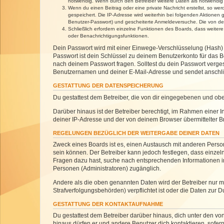
notwendig. Wenn durch den Betreiber weitere Daten als notwendig fe
Wenn du einen Beitrag oder eine private Nachricht erstellst, so we
gespeichert. Die IP-Adresse wird weiterhin bei folgenden Aktionen
Benutzer-Passwort) und gescheiterte Anmeldeversuche. Die von dein
Schließlich erfordern einzelne Funktionen des Boards, dass weite
oder Benachrichtigungsfunktionen.
Dein Passwort wird mit einer Einwege-Verschlüsselung (Hash) g
Passwort ist dein Schlüssel zu deinem Benutzerkonto für das Bo
nach deinem Passwort fragen. Solltest du dein Passwort verg
Benutzernamen und deiner E-Mail-Adresse und sendet anschlie
GESTATTUNG DER DATENSPEICHERUNG
Du gestattest dem Betreiber, die von dir eingegebenen und ob
Darüber hinaus ist der Betreiber berechtigt, im Rahmen einer
deiner IP-Adresse und der von deinem Browser übermittelter B
REGELUNGEN BEZÜGLICH DER WEITERGABE DEINER DATEN
Zweck eines Boards ist es, einen Austausch mit anderen Personen
sein können. Der Betreiber kann jedoch festlegen, dass einzeln
Fragen dazu hast, suche nach entsprechenden Informationen im 
Personen (Administratoren) zugänglich.
Andere als die oben genannten Daten wird der Betreiber nur mit
Strafverfolgungsbehörden) verpflichtet ist oder die Daten zur D
GESTATTUNG DER KONTAKTAUFNAHME
Du gestattest dem Betreiber darüber hinaus, dich unter den von
hinaus dürfen er und andere Benutzer dich kontaktieren, sofern