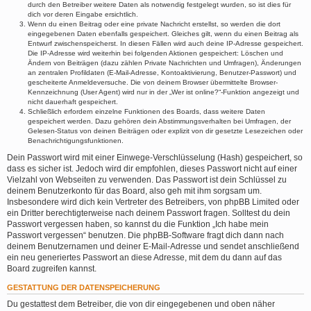
durch den Betreiber weitere Daten als notwendig festgelegt wurden, so ist dies für
dich vor deren Eingabe ersichtlich.
Wenn du einen Beitrag oder eine private Nachricht erstellst, so werden die dort
eingegebenen Daten ebenfalls gespeichert. Gleiches gilt, wenn du einen Beitrag als
Entwurf zwischenspeicherst. In diesen Fällen wird auch deine IP-Adresse gespeichert.
Die IP-Adresse wird weiterhin bei folgenden Aktionen gespeichert: Löschen und
Ändern von Beiträgen (dazu zählen Private Nachrichten und Umfragen), Änderungen
an zentralen Profildaten (E-Mail-Adresse, Kontoaktivierung, Benutzer-Passwort) und
gescheiterte Anmeldeversuche. Die von deinem Browser übermittelte Browser-
Kennzeichnung (User Agent) wird nur in der „Wer ist online?“-Funktion angezeigt und
nicht dauerhaft gespeichert.
Schließlich erfordern einzelne Funktionen des Boards, dass weitere Daten
gespeichert werden. Dazu gehören dein Abstimmungsverhalten bei Umfragen, der
Gelesen-Status von deinen Beiträgen oder explizit von dir gesetzte Lesezeichen oder
Benachrichtigungsfunktionen.
Dein Passwort wird mit einer Einwege-Verschlüsselung (Hash) gespeichert, so
dass es sicher ist. Jedoch wird dir empfohlen, dieses Passwort nicht auf einer
Vielzahl von Webseiten zu verwenden. Das Passwort ist dein Schlüssel zu
deinem Benutzerkonto für das Board, also geh mit ihm sorgsam um.
Insbesondere wird dich kein Vertreter des Betreibers, von phpBB Limited oder
ein Dritter berechtigterweise nach deinem Passwort fragen. Solltest du dein
Passwort vergessen haben, so kannst du die Funktion „Ich habe mein
Passwort vergessen“ benutzen. Die phpBB-Software fragt dich dann nach
deinem Benutzernamen und deiner E-Mail-Adresse und sendet anschließend
ein neu generiertes Passwort an diese Adresse, mit dem du dann auf das
Board zugreifen kannst.
GESTATTUNG DER DATENSPEICHERUNG
Du gestattest dem Betreiber, die von dir eingegebenen und oben näher