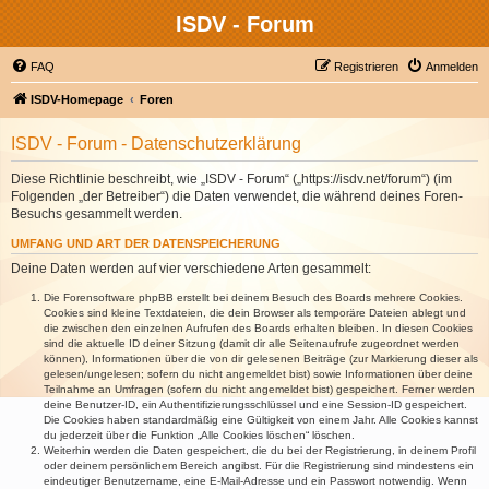
ISDV - Forum
FAQ
Registrieren
Anmelden
ISDV-Homepage
Foren
ISDV - Forum - Datenschutzerklärung
Diese Richtlinie beschreibt, wie „ISDV - Forum“ („https://isdv.net/forum“) (im
Folgenden „der Betreiber“) die Daten verwendet, die während deines Foren-
Besuchs gesammelt werden.
UMFANG UND ART DER DATENSPEICHERUNG
Deine Daten werden auf vier verschiedene Arten gesammelt:
Die Forensoftware phpBB erstellt bei deinem Besuch des Boards mehrere Cookies.
Cookies sind kleine Textdateien, die dein Browser als temporäre Dateien ablegt und
die zwischen den einzelnen Aufrufen des Boards erhalten bleiben. In diesen Cookies
sind die aktuelle ID deiner Sitzung (damit dir alle Seitenaufrufe zugeordnet werden
können), Informationen über die von dir gelesenen Beiträge (zur Markierung dieser als
gelesen/ungelesen; sofern du nicht angemeldet bist) sowie Informationen über deine
Teilnahme an Umfragen (sofern du nicht angemeldet bist) gespeichert. Ferner werden
deine Benutzer-ID, ein Authentifizierungsschlüssel und eine Session-ID gespeichert.
Die Cookies haben standardmäßig eine Gültigkeit von einem Jahr. Alle Cookies kannst
du jederzeit über die Funktion „Alle Cookies löschen“ löschen.
Weiterhin werden die Daten gespeichert, die du bei der Registrierung, in deinem Profil
oder deinem persönlichem Bereich angibst. Für die Registrierung sind mindestens ein
eindeutiger Benutzername, eine E-Mail-Adresse und ein Passwort notwendig. Wenn