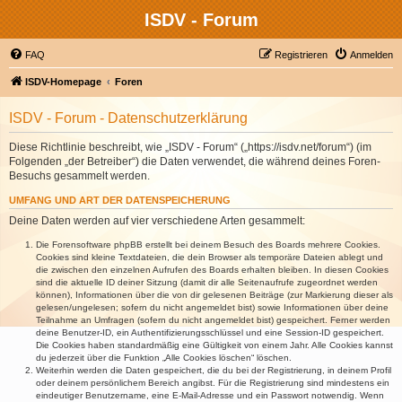
ISDV - Forum
FAQ
Registrieren
Anmelden
ISDV-Homepage
Foren
ISDV - Forum - Datenschutzerklärung
Diese Richtlinie beschreibt, wie „ISDV - Forum“ („https://isdv.net/forum“) (im
Folgenden „der Betreiber“) die Daten verwendet, die während deines Foren-
Besuchs gesammelt werden.
UMFANG UND ART DER DATENSPEICHERUNG
Deine Daten werden auf vier verschiedene Arten gesammelt:
Die Forensoftware phpBB erstellt bei deinem Besuch des Boards mehrere Cookies.
Cookies sind kleine Textdateien, die dein Browser als temporäre Dateien ablegt und
die zwischen den einzelnen Aufrufen des Boards erhalten bleiben. In diesen Cookies
sind die aktuelle ID deiner Sitzung (damit dir alle Seitenaufrufe zugeordnet werden
können), Informationen über die von dir gelesenen Beiträge (zur Markierung dieser als
gelesen/ungelesen; sofern du nicht angemeldet bist) sowie Informationen über deine
Teilnahme an Umfragen (sofern du nicht angemeldet bist) gespeichert. Ferner werden
deine Benutzer-ID, ein Authentifizierungsschlüssel und eine Session-ID gespeichert.
Die Cookies haben standardmäßig eine Gültigkeit von einem Jahr. Alle Cookies kannst
du jederzeit über die Funktion „Alle Cookies löschen“ löschen.
Weiterhin werden die Daten gespeichert, die du bei der Registrierung, in deinem Profil
oder deinem persönlichem Bereich angibst. Für die Registrierung sind mindestens ein
eindeutiger Benutzername, eine E-Mail-Adresse und ein Passwort notwendig. Wenn