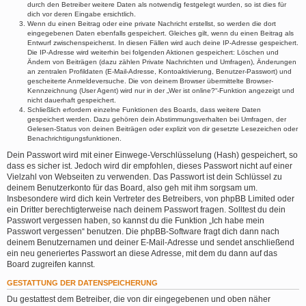
durch den Betreiber weitere Daten als notwendig festgelegt wurden, so ist dies für
dich vor deren Eingabe ersichtlich.
Wenn du einen Beitrag oder eine private Nachricht erstellst, so werden die dort
eingegebenen Daten ebenfalls gespeichert. Gleiches gilt, wenn du einen Beitrag als
Entwurf zwischenspeicherst. In diesen Fällen wird auch deine IP-Adresse gespeichert.
Die IP-Adresse wird weiterhin bei folgenden Aktionen gespeichert: Löschen und
Ändern von Beiträgen (dazu zählen Private Nachrichten und Umfragen), Änderungen
an zentralen Profildaten (E-Mail-Adresse, Kontoaktivierung, Benutzer-Passwort) und
gescheiterte Anmeldeversuche. Die von deinem Browser übermittelte Browser-
Kennzeichnung (User Agent) wird nur in der „Wer ist online?“-Funktion angezeigt und
nicht dauerhaft gespeichert.
Schließlich erfordern einzelne Funktionen des Boards, dass weitere Daten
gespeichert werden. Dazu gehören dein Abstimmungsverhalten bei Umfragen, der
Gelesen-Status von deinen Beiträgen oder explizit von dir gesetzte Lesezeichen oder
Benachrichtigungsfunktionen.
Dein Passwort wird mit einer Einwege-Verschlüsselung (Hash) gespeichert, so
dass es sicher ist. Jedoch wird dir empfohlen, dieses Passwort nicht auf einer
Vielzahl von Webseiten zu verwenden. Das Passwort ist dein Schlüssel zu
deinem Benutzerkonto für das Board, also geh mit ihm sorgsam um.
Insbesondere wird dich kein Vertreter des Betreibers, von phpBB Limited oder
ein Dritter berechtigterweise nach deinem Passwort fragen. Solltest du dein
Passwort vergessen haben, so kannst du die Funktion „Ich habe mein
Passwort vergessen“ benutzen. Die phpBB-Software fragt dich dann nach
deinem Benutzernamen und deiner E-Mail-Adresse und sendet anschließend
ein neu generiertes Passwort an diese Adresse, mit dem du dann auf das
Board zugreifen kannst.
GESTATTUNG DER DATENSPEICHERUNG
Du gestattest dem Betreiber, die von dir eingegebenen und oben näher