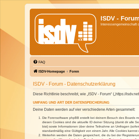
ISDV - Foru
Interessengemeinschaft de
FAQ
ISDV-Homepage
Foren
ISDV - Forum - Datenschutzerklärung
Diese Richtlinie beschreibt, wie „ISDV - Forum“ („https://isd
UMFANG UND ART DER DATENSPEICHERUNG
Deine Daten werden auf vier verschiedene Arten gesammelt:
Die Forensoftware phpBB erstellt bei deinem Besuch des Boards meh
diesen Cookies sind die aktuelle ID deiner Sitzung (damit dir alle
bist) sowie Informationen über deine Teilnahme an Umfragen (sofer
standardmäßig eine Gültigkeit von einem Jahr. Alle Cookies kannst d
Weiterhin werden die Daten gespeichert, die du bei der Registrieru