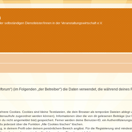
m
r selbständigen Dienstleister/Innen in der Veranstaltungswirtschaft e.V.
v.net/forum“) (im Folgenden „der Betreiber“) die Daten verwendet, die während dei
rere Cookies. Cookies sind kleine Textdateien, die dein Browser als temporäre Dateien ablegt 
 Seitenaufrufe zugeordnet werden können), Informationen über die von dir gelesenen Beiträge (zu
n du nicht angemeldet bist) gespeichert. Ferner werden deine Benutzer-ID, ein Authentifizierung
u jederzeit über die Funktion „Alle Cookies löschen“ löschen.
ng, in deinem Profil oder deinem persönlichem Bereich angibst. Für die Registrierung sind mind