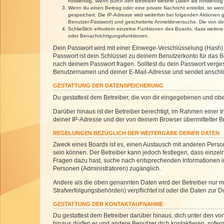
notwendig. Wenn durch den Betreiber weitere Daten als notwendig fe
Wenn du einen Beitrag oder eine private Nachricht erstellst, so we
gespeichert. Die IP-Adresse wird weiterhin bei folgenden Aktionen
Benutzer-Passwort) und gescheiterte Anmeldeversuche. Die von dein
Schließlich erfordern einzelne Funktionen des Boards, dass weite
oder Benachrichtigungsfunktionen.
Dein Passwort wird mit einer Einwege-Verschlüsselung (Hash) g
Passwort ist dein Schlüssel zu deinem Benutzerkonto für das Bo
nach deinem Passwort fragen. Solltest du dein Passwort verg
Benutzernamen und deiner E-Mail-Adresse und sendet anschlie
GESTATTUNG DER DATENSPEICHERUNG
Du gestattest dem Betreiber, die von dir eingegebenen und ob
Darüber hinaus ist der Betreiber berechtigt, im Rahmen einer
deiner IP-Adresse und der von deinem Browser übermittelter B
REGELUNGEN BEZÜGLICH DER WEITERGABE DEINER DATEN
Zweck eines Boards ist es, einen Austausch mit anderen Personen
sein können. Der Betreiber kann jedoch festlegen, dass einzeln
Fragen dazu hast, suche nach entsprechenden Informationen im 
Personen (Administratoren) zugänglich.
Andere als die oben genannten Daten wird der Betreiber nur mit
Strafverfolgungsbehörden) verpflichtet ist oder die Daten zur D
GESTATTUNG DER KONTAKTAUFNAHME
Du gestattest dem Betreiber darüber hinaus, dich unter den von
hinaus dürfen er und andere Benutzer dich kontaktieren, sofern