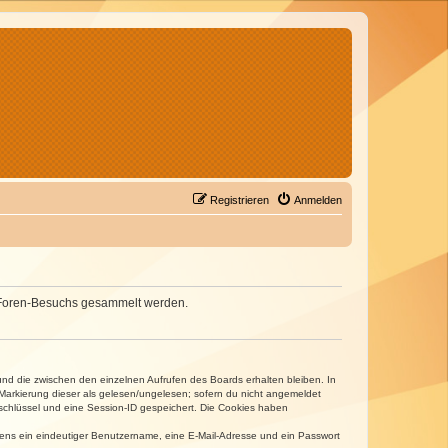
Registrieren
Anmelden
nes Foren-Besuchs gesammelt werden.
und die zwischen den einzelnen Aufrufen des Boards erhalten bleiben. In
r Markierung dieser als gelesen/ungelesen; sofern du nicht angemeldet
sschlüssel und eine Session-ID gespeichert. Die Cookies haben
estens ein eindeutiger Benutzername, eine E-Mail-Adresse und ein Passwort