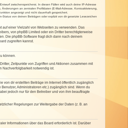
 Entwurf zwischenspeicherst. In diesen Fällen wird auch deine IP-Adresse
, Änderungen an zentralen Profildaten (E-Mail-Adresse, Kontoaktivierung,
unktion angezeigt und nicht dauerhaft gespeichert.
-Status von deinen Beiträgen oder explizit von dir gesetzte Lesezeichen
cht auf einer Vielzahl von Webseiten zu verwenden. Das
ibers, von phpBB Limited oder ein Dritter berechtigterweise
zen. Die phpBB-Software fragt dich dann nach deinem
ard zugreifen kannst.
zu können.
ritter, Zeitpunkte von Zugriffen und Aktionen zusammen mit
 Nachverfolgbarkeit notwendig ist.
von dir erstellten Beiträge im Internet öffentlich zugänglich
e Benutzer, Administratoren etc.) zugänglich sind. Wenn du
abei jedoch nur für den Betreiber und von ihm beauftragte
setzlicher Regelungen zur Weitergabe der Daten (z. B. an
ler Informationen über das Board erforderlich ist. Darüber