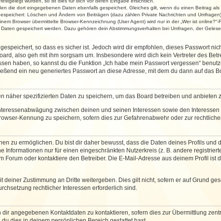
stgelegt wurden, so ist dies für dich vor deren Eingabe ersichtlich.
rden die dort eingegebenen Daten ebenfalls gespeichert. Gleiches gilt, wenn du einen Beitrag als
 gespeichert: Löschen und Ändern von Beiträgen (dazu zählen Private Nachrichten und Umfragen)
em Browser übermittelte Browser-Kennzeichnung (User Agent) wird nur in der „Wer ist online?“-F
re Daten gespeichert werden. Dazu gehören dein Abstimmungsverhalten bei Umfragen, der Gelesen
espeichert, so dass es sicher ist. Jedoch wird dir empfohlen, dieses Passwort ni
ard, also geh mit ihm sorgsam um. Insbesondere wird dich kein Vertreter des Betre
essen haben, so kannst du die Funktion „Ich habe mein Passwort vergessen“ benut
ßend ein neu generiertes Passwort an diese Adresse, mit dem du dann auf das Bo
en näher spezifizierten Daten zu speichern, um das Board betreiben und anbieten 
 Interessenabwägung zwischen deinen und seinen Interessen sowie den Interessen D
rowser-Kennung zu speichern, sofern dies zur Gefahrenabwehr oder zur rechtlichen
 zu ermöglichen. Du bist dir daher bewusst, dass die Daten deines Profils und die 
e Informationen nur für einen eingeschränkten Nutzerkreis (z. B. andere registriert
Forum oder kontaktiere den Betreiber. Die E-Mail-Adresse aus deinem Profil ist d
 deiner Zustimmung an Dritte weitergeben. Dies gilt nicht, sofern er auf Grund ge
urchsetzung rechtlicher Interessen erforderlich sind.
 dir angegebenen Kontaktdaten zu kontaktieren, sofern dies zur Übermittlung zentra
 du dies in deinem persönlichen Bereich gestattet hast.