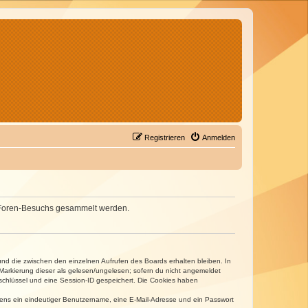
Registrieren
Anmelden
nes Foren-Besuchs gesammelt werden.
und die zwischen den einzelnen Aufrufen des Boards erhalten bleiben. In
r Markierung dieser als gelesen/ungelesen; sofern du nicht angemeldet
sschlüssel und eine Session-ID gespeichert. Die Cookies haben
estens ein eindeutiger Benutzername, eine E-Mail-Adresse und ein Passwort