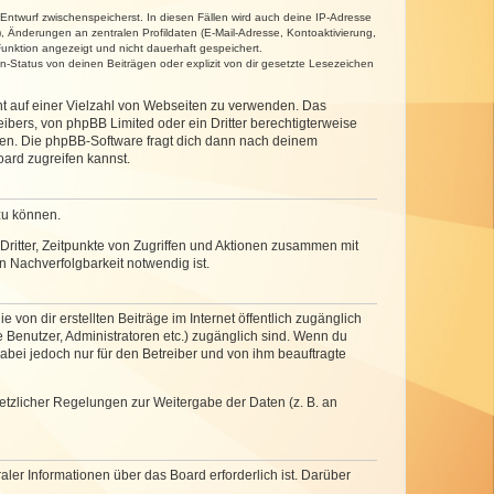
 Entwurf zwischenspeicherst. In diesen Fällen wird auch deine IP-Adresse
, Änderungen an zentralen Profildaten (E-Mail-Adresse, Kontoaktivierung,
unktion angezeigt und nicht dauerhaft gespeichert.
-Status von deinen Beiträgen oder explizit von dir gesetzte Lesezeichen
cht auf einer Vielzahl von Webseiten zu verwenden. Das
ibers, von phpBB Limited oder ein Dritter berechtigterweise
zen. Die phpBB-Software fragt dich dann nach deinem
ard zugreifen kannst.
zu können.
ritter, Zeitpunkte von Zugriffen und Aktionen zusammen mit
 Nachverfolgbarkeit notwendig ist.
von dir erstellten Beiträge im Internet öffentlich zugänglich
e Benutzer, Administratoren etc.) zugänglich sind. Wenn du
abei jedoch nur für den Betreiber und von ihm beauftragte
setzlicher Regelungen zur Weitergabe der Daten (z. B. an
ler Informationen über das Board erforderlich ist. Darüber