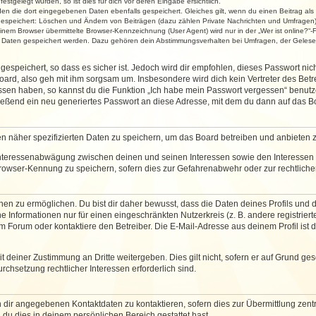
stgelegt wurden, so ist dies für dich vor deren Eingabe ersichtlich.
rden die dort eingegebenen Daten ebenfalls gespeichert. Gleiches gilt, wenn du einen Beitrag als
 gespeichert: Löschen und Ändern von Beiträgen (dazu zählen Private Nachrichten und Umfragen)
em Browser übermittelte Browser-Kennzeichnung (User Agent) wird nur in der „Wer ist online?“-F
re Daten gespeichert werden. Dazu gehören dein Abstimmungsverhalten bei Umfragen, der Gelesen
espeichert, so dass es sicher ist. Jedoch wird dir empfohlen, dieses Passwort ni
ard, also geh mit ihm sorgsam um. Insbesondere wird dich kein Vertreter des Betre
essen haben, so kannst du die Funktion „Ich habe mein Passwort vergessen“ benut
ßend ein neu generiertes Passwort an diese Adresse, mit dem du dann auf das Bo
en näher spezifizierten Daten zu speichern, um das Board betreiben und anbieten 
 Interessenabwägung zwischen deinen und seinen Interessen sowie den Interessen D
rowser-Kennung zu speichern, sofern dies zur Gefahrenabwehr oder zur rechtlichen
 zu ermöglichen. Du bist dir daher bewusst, dass die Daten deines Profils und die 
e Informationen nur für einen eingeschränkten Nutzerkreis (z. B. andere registriert
Forum oder kontaktiere den Betreiber. Die E-Mail-Adresse aus deinem Profil ist d
 deiner Zustimmung an Dritte weitergeben. Dies gilt nicht, sofern er auf Grund ge
urchsetzung rechtlicher Interessen erforderlich sind.
 dir angegebenen Kontaktdaten zu kontaktieren, sofern dies zur Übermittlung zentra
 du dies in deinem persönlichen Bereich gestattet hast.