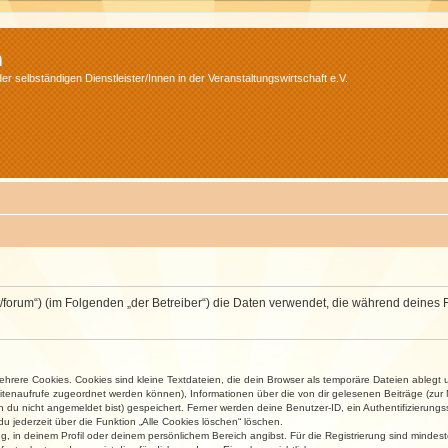
m
r selbständigen Dienstleister/Innen in der Veranstaltungswirtschaft e.V.
v.net/forum“) (im Folgenden „der Betreiber“) die Daten verwendet, die während dei
rere Cookies. Cookies sind kleine Textdateien, die dein Browser als temporäre Dateien ablegt 
 Seitenaufrufe zugeordnet werden können), Informationen über die von dir gelesenen Beiträge (zu
n du nicht angemeldet bist) gespeichert. Ferner werden deine Benutzer-ID, ein Authentifizierung
u jederzeit über die Funktion „Alle Cookies löschen“ löschen.
ng, in deinem Profil oder deinem persönlichem Bereich angibst. Für die Registrierung sind mind