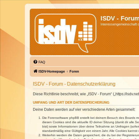
ISDV - Foru
Interessengemeinschaft de
FAQ
ISDV-Homepage
Foren
ISDV - Forum - Datenschutzerklärung
Diese Richtlinie beschreibt, wie „ISDV - Forum“ („https://isd
UMFANG UND ART DER DATENSPEICHERUNG
Deine Daten werden auf vier verschiedene Arten gesammelt:
Die Forensoftware phpBB erstellt bei deinem Besuch des Boards meh
diesen Cookies sind die aktuelle ID deiner Sitzung (damit dir alle
bist) sowie Informationen über deine Teilnahme an Umfragen (sofer
standardmäßig eine Gültigkeit von einem Jahr. Alle Cookies kannst d
Weiterhin werden die Daten gespeichert, die du bei der Registrieru