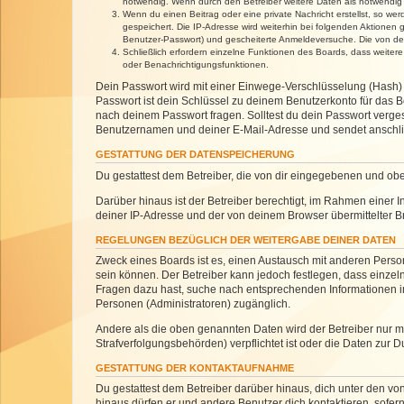
notwendig. Wenn durch den Betreiber weitere Daten als notwendig fe
Wenn du einen Beitrag oder eine private Nachricht erstellst, so we
gespeichert. Die IP-Adresse wird weiterhin bei folgenden Aktionen
Benutzer-Passwort) und gescheiterte Anmeldeversuche. Die von dein
Schließlich erfordern einzelne Funktionen des Boards, dass weite
oder Benachrichtigungsfunktionen.
Dein Passwort wird mit einer Einwege-Verschlüsselung (Hash) g
Passwort ist dein Schlüssel zu deinem Benutzerkonto für das Bo
nach deinem Passwort fragen. Solltest du dein Passwort verg
Benutzernamen und deiner E-Mail-Adresse und sendet anschlie
GESTATTUNG DER DATENSPEICHERUNG
Du gestattest dem Betreiber, die von dir eingegebenen und ob
Darüber hinaus ist der Betreiber berechtigt, im Rahmen einer
deiner IP-Adresse und der von deinem Browser übermittelter B
REGELUNGEN BEZÜGLICH DER WEITERGABE DEINER DATEN
Zweck eines Boards ist es, einen Austausch mit anderen Personen
sein können. Der Betreiber kann jedoch festlegen, dass einzeln
Fragen dazu hast, suche nach entsprechenden Informationen im 
Personen (Administratoren) zugänglich.
Andere als die oben genannten Daten wird der Betreiber nur mit
Strafverfolgungsbehörden) verpflichtet ist oder die Daten zur D
GESTATTUNG DER KONTAKTAUFNAHME
Du gestattest dem Betreiber darüber hinaus, dich unter den von
hinaus dürfen er und andere Benutzer dich kontaktieren, sofern