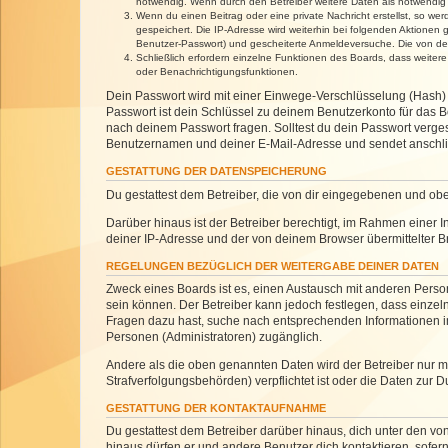
notwendig. Wenn durch den Betreiber weitere Daten als notwendig fe
Wenn du einen Beitrag oder eine private Nachricht erstellst, so we
gespeichert. Die IP-Adresse wird weiterhin bei folgenden Aktionen
Benutzer-Passwort) und gescheiterte Anmeldeversuche. Die von dein
Schließlich erfordern einzelne Funktionen des Boards, dass weite
oder Benachrichtigungsfunktionen.
Dein Passwort wird mit einer Einwege-Verschlüsselung (Hash) g
Passwort ist dein Schlüssel zu deinem Benutzerkonto für das Bo
nach deinem Passwort fragen. Solltest du dein Passwort verg
Benutzernamen und deiner E-Mail-Adresse und sendet anschlie
GESTATTUNG DER DATENSPEICHERUNG
Du gestattest dem Betreiber, die von dir eingegebenen und ob
Darüber hinaus ist der Betreiber berechtigt, im Rahmen einer
deiner IP-Adresse und der von deinem Browser übermittelter B
REGELUNGEN BEZÜGLICH DER WEITERGABE DEINER DATEN
Zweck eines Boards ist es, einen Austausch mit anderen Personen
sein können. Der Betreiber kann jedoch festlegen, dass einzeln
Fragen dazu hast, suche nach entsprechenden Informationen im 
Personen (Administratoren) zugänglich.
Andere als die oben genannten Daten wird der Betreiber nur mit
Strafverfolgungsbehörden) verpflichtet ist oder die Daten zur D
GESTATTUNG DER KONTAKTAUFNAHME
Du gestattest dem Betreiber darüber hinaus, dich unter den von
hinaus dürfen er und andere Benutzer dich kontaktieren, sofern