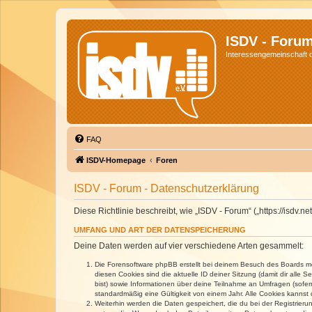
ISDV - Foru
Interessengemeinschaft de
FAQ
ISDV-Homepage
Foren
ISDV - Forum - Datenschutzerklärung
Diese Richtlinie beschreibt, wie „ISDV - Forum“ („https://isd
UMFANG UND ART DER DATENSPEICHERUNG
Deine Daten werden auf vier verschiedene Arten gesammelt:
Die Forensoftware phpBB erstellt bei deinem Besuch des Boards meh
diesen Cookies sind die aktuelle ID deiner Sitzung (damit dir alle
bist) sowie Informationen über deine Teilnahme an Umfragen (sofer
standardmäßig eine Gültigkeit von einem Jahr. Alle Cookies kannst d
Weiterhin werden die Daten gespeichert, die du bei der Registrieru