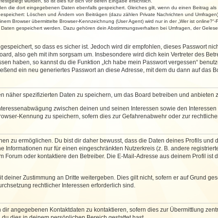
stgelegt wurden, so ist dies für dich vor deren Eingabe ersichtlich.
rden die dort eingegebenen Daten ebenfalls gespeichert. Gleiches gilt, wenn du einen Beitrag als
 gespeichert: Löschen und Ändern von Beiträgen (dazu zählen Private Nachrichten und Umfragen)
em Browser übermittelte Browser-Kennzeichnung (User Agent) wird nur in der „Wer ist online?“-F
re Daten gespeichert werden. Dazu gehören dein Abstimmungsverhalten bei Umfragen, der Gelesen
espeichert, so dass es sicher ist. Jedoch wird dir empfohlen, dieses Passwort ni
ard, also geh mit ihm sorgsam um. Insbesondere wird dich kein Vertreter des Betre
essen haben, so kannst du die Funktion „Ich habe mein Passwort vergessen“ benut
ßend ein neu generiertes Passwort an diese Adresse, mit dem du dann auf das Bo
en näher spezifizierten Daten zu speichern, um das Board betreiben und anbieten 
 Interessenabwägung zwischen deinen und seinen Interessen sowie den Interessen D
rowser-Kennung zu speichern, sofern dies zur Gefahrenabwehr oder zur rechtlichen
 zu ermöglichen. Du bist dir daher bewusst, dass die Daten deines Profils und die 
e Informationen nur für einen eingeschränkten Nutzerkreis (z. B. andere registriert
Forum oder kontaktiere den Betreiber. Die E-Mail-Adresse aus deinem Profil ist d
 deiner Zustimmung an Dritte weitergeben. Dies gilt nicht, sofern er auf Grund ge
urchsetzung rechtlicher Interessen erforderlich sind.
 dir angegebenen Kontaktdaten zu kontaktieren, sofern dies zur Übermittlung zentra
 du dies in deinem persönlichen Bereich gestattet hast.