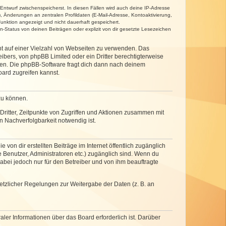
 Entwurf zwischenspeicherst. In diesen Fällen wird auch deine IP-Adresse
, Änderungen an zentralen Profildaten (E-Mail-Adresse, Kontoaktivierung,
unktion angezeigt und nicht dauerhaft gespeichert.
-Status von deinen Beiträgen oder explizit von dir gesetzte Lesezeichen
cht auf einer Vielzahl von Webseiten zu verwenden. Das
ibers, von phpBB Limited oder ein Dritter berechtigterweise
zen. Die phpBB-Software fragt dich dann nach deinem
ard zugreifen kannst.
zu können.
ritter, Zeitpunkte von Zugriffen und Aktionen zusammen mit
 Nachverfolgbarkeit notwendig ist.
von dir erstellten Beiträge im Internet öffentlich zugänglich
e Benutzer, Administratoren etc.) zugänglich sind. Wenn du
abei jedoch nur für den Betreiber und von ihm beauftragte
setzlicher Regelungen zur Weitergabe der Daten (z. B. an
ler Informationen über das Board erforderlich ist. Darüber