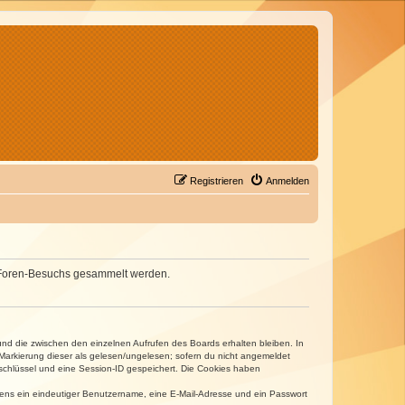
Registrieren
Anmelden
nes Foren-Besuchs gesammelt werden.
und die zwischen den einzelnen Aufrufen des Boards erhalten bleiben. In
r Markierung dieser als gelesen/ungelesen; sofern du nicht angemeldet
sschlüssel und eine Session-ID gespeichert. Die Cookies haben
estens ein eindeutiger Benutzername, eine E-Mail-Adresse und ein Passwort