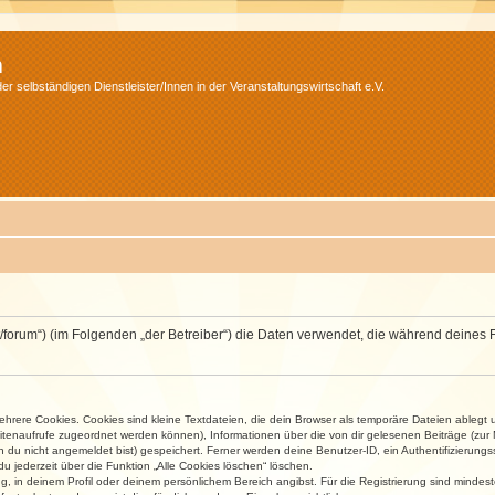
m
r selbständigen Dienstleister/Innen in der Veranstaltungswirtschaft e.V.
v.net/forum“) (im Folgenden „der Betreiber“) die Daten verwendet, die während dei
rere Cookies. Cookies sind kleine Textdateien, die dein Browser als temporäre Dateien ablegt 
 Seitenaufrufe zugeordnet werden können), Informationen über die von dir gelesenen Beiträge (zu
n du nicht angemeldet bist) gespeichert. Ferner werden deine Benutzer-ID, ein Authentifizierung
u jederzeit über die Funktion „Alle Cookies löschen“ löschen.
ng, in deinem Profil oder deinem persönlichem Bereich angibst. Für die Registrierung sind mind