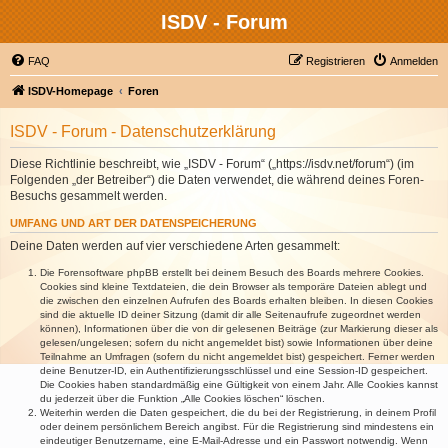
ISDV - Forum
FAQ
Registrieren
Anmelden
ISDV-Homepage
Foren
ISDV - Forum - Datenschutzerklärung
Diese Richtlinie beschreibt, wie „ISDV - Forum“ („https://isdv.net/forum“) (im
Folgenden „der Betreiber“) die Daten verwendet, die während deines Foren-
Besuchs gesammelt werden.
UMFANG UND ART DER DATENSPEICHERUNG
Deine Daten werden auf vier verschiedene Arten gesammelt:
Die Forensoftware phpBB erstellt bei deinem Besuch des Boards mehrere Cookies.
Cookies sind kleine Textdateien, die dein Browser als temporäre Dateien ablegt und
die zwischen den einzelnen Aufrufen des Boards erhalten bleiben. In diesen Cookies
sind die aktuelle ID deiner Sitzung (damit dir alle Seitenaufrufe zugeordnet werden
können), Informationen über die von dir gelesenen Beiträge (zur Markierung dieser als
gelesen/ungelesen; sofern du nicht angemeldet bist) sowie Informationen über deine
Teilnahme an Umfragen (sofern du nicht angemeldet bist) gespeichert. Ferner werden
deine Benutzer-ID, ein Authentifizierungsschlüssel und eine Session-ID gespeichert.
Die Cookies haben standardmäßig eine Gültigkeit von einem Jahr. Alle Cookies kannst
du jederzeit über die Funktion „Alle Cookies löschen“ löschen.
Weiterhin werden die Daten gespeichert, die du bei der Registrierung, in deinem Profil
oder deinem persönlichem Bereich angibst. Für die Registrierung sind mindestens ein
eindeutiger Benutzername, eine E-Mail-Adresse und ein Passwort notwendig. Wenn