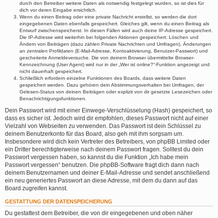
durch den Betreiber weitere Daten als notwendig festgelegt wurden, so ist dies für
dich vor deren Eingabe ersichtlich.
Wenn du einen Beitrag oder eine private Nachricht erstellst, so werden die dort
eingegebenen Daten ebenfalls gespeichert. Gleiches gilt, wenn du einen Beitrag als
Entwurf zwischenspeicherst. In diesen Fällen wird auch deine IP-Adresse gespeichert.
Die IP-Adresse wird weiterhin bei folgenden Aktionen gespeichert: Löschen und
Ändern von Beiträgen (dazu zählen Private Nachrichten und Umfragen), Änderungen
an zentralen Profildaten (E-Mail-Adresse, Kontoaktivierung, Benutzer-Passwort) und
gescheiterte Anmeldeversuche. Die von deinem Browser übermittelte Browser-
Kennzeichnung (User Agent) wird nur in der „Wer ist online?“-Funktion angezeigt und
nicht dauerhaft gespeichert.
Schließlich erfordern einzelne Funktionen des Boards, dass weitere Daten
gespeichert werden. Dazu gehören dein Abstimmungsverhalten bei Umfragen, der
Gelesen-Status von deinen Beiträgen oder explizit von dir gesetzte Lesezeichen oder
Benachrichtigungsfunktionen.
Dein Passwort wird mit einer Einwege-Verschlüsselung (Hash) gespeichert, so
dass es sicher ist. Jedoch wird dir empfohlen, dieses Passwort nicht auf einer
Vielzahl von Webseiten zu verwenden. Das Passwort ist dein Schlüssel zu
deinem Benutzerkonto für das Board, also geh mit ihm sorgsam um.
Insbesondere wird dich kein Vertreter des Betreibers, von phpBB Limited oder
ein Dritter berechtigterweise nach deinem Passwort fragen. Solltest du dein
Passwort vergessen haben, so kannst du die Funktion „Ich habe mein
Passwort vergessen“ benutzen. Die phpBB-Software fragt dich dann nach
deinem Benutzernamen und deiner E-Mail-Adresse und sendet anschließend
ein neu generiertes Passwort an diese Adresse, mit dem du dann auf das
Board zugreifen kannst.
GESTATTUNG DER DATENSPEICHERUNG
Du gestattest dem Betreiber, die von dir eingegebenen und oben näher