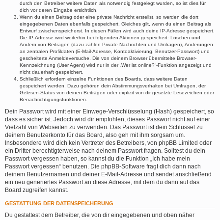
durch den Betreiber weitere Daten als notwendig festgelegt wurden, so ist dies für
dich vor deren Eingabe ersichtlich.
Wenn du einen Beitrag oder eine private Nachricht erstellst, so werden die dort
eingegebenen Daten ebenfalls gespeichert. Gleiches gilt, wenn du einen Beitrag als
Entwurf zwischenspeicherst. In diesen Fällen wird auch deine IP-Adresse gespeichert.
Die IP-Adresse wird weiterhin bei folgenden Aktionen gespeichert: Löschen und
Ändern von Beiträgen (dazu zählen Private Nachrichten und Umfragen), Änderungen
an zentralen Profildaten (E-Mail-Adresse, Kontoaktivierung, Benutzer-Passwort) und
gescheiterte Anmeldeversuche. Die von deinem Browser übermittelte Browser-
Kennzeichnung (User Agent) wird nur in der „Wer ist online?“-Funktion angezeigt und
nicht dauerhaft gespeichert.
Schließlich erfordern einzelne Funktionen des Boards, dass weitere Daten
gespeichert werden. Dazu gehören dein Abstimmungsverhalten bei Umfragen, der
Gelesen-Status von deinen Beiträgen oder explizit von dir gesetzte Lesezeichen oder
Benachrichtigungsfunktionen.
Dein Passwort wird mit einer Einwege-Verschlüsselung (Hash) gespeichert, so
dass es sicher ist. Jedoch wird dir empfohlen, dieses Passwort nicht auf einer
Vielzahl von Webseiten zu verwenden. Das Passwort ist dein Schlüssel zu
deinem Benutzerkonto für das Board, also geh mit ihm sorgsam um.
Insbesondere wird dich kein Vertreter des Betreibers, von phpBB Limited oder
ein Dritter berechtigterweise nach deinem Passwort fragen. Solltest du dein
Passwort vergessen haben, so kannst du die Funktion „Ich habe mein
Passwort vergessen“ benutzen. Die phpBB-Software fragt dich dann nach
deinem Benutzernamen und deiner E-Mail-Adresse und sendet anschließend
ein neu generiertes Passwort an diese Adresse, mit dem du dann auf das
Board zugreifen kannst.
GESTATTUNG DER DATENSPEICHERUNG
Du gestattest dem Betreiber, die von dir eingegebenen und oben näher