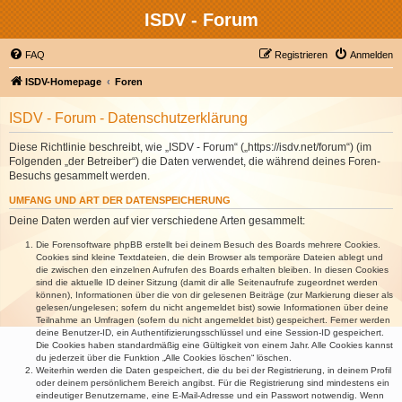
ISDV - Forum
FAQ
Registrieren
Anmelden
ISDV-Homepage
Foren
ISDV - Forum - Datenschutzerklärung
Diese Richtlinie beschreibt, wie „ISDV - Forum“ („https://isdv.net/forum“) (im
Folgenden „der Betreiber“) die Daten verwendet, die während deines Foren-
Besuchs gesammelt werden.
UMFANG UND ART DER DATENSPEICHERUNG
Deine Daten werden auf vier verschiedene Arten gesammelt:
Die Forensoftware phpBB erstellt bei deinem Besuch des Boards mehrere Cookies.
Cookies sind kleine Textdateien, die dein Browser als temporäre Dateien ablegt und
die zwischen den einzelnen Aufrufen des Boards erhalten bleiben. In diesen Cookies
sind die aktuelle ID deiner Sitzung (damit dir alle Seitenaufrufe zugeordnet werden
können), Informationen über die von dir gelesenen Beiträge (zur Markierung dieser als
gelesen/ungelesen; sofern du nicht angemeldet bist) sowie Informationen über deine
Teilnahme an Umfragen (sofern du nicht angemeldet bist) gespeichert. Ferner werden
deine Benutzer-ID, ein Authentifizierungsschlüssel und eine Session-ID gespeichert.
Die Cookies haben standardmäßig eine Gültigkeit von einem Jahr. Alle Cookies kannst
du jederzeit über die Funktion „Alle Cookies löschen“ löschen.
Weiterhin werden die Daten gespeichert, die du bei der Registrierung, in deinem Profil
oder deinem persönlichem Bereich angibst. Für die Registrierung sind mindestens ein
eindeutiger Benutzername, eine E-Mail-Adresse und ein Passwort notwendig. Wenn