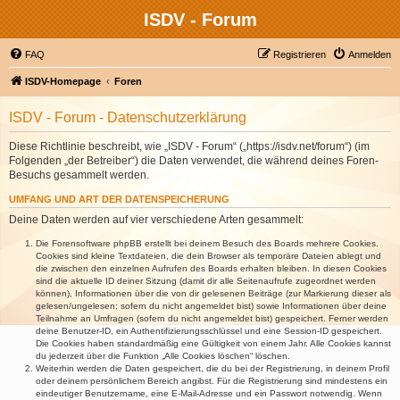
ISDV - Forum
FAQ
Registrieren
Anmelden
ISDV-Homepage
Foren
ISDV - Forum - Datenschutzerklärung
Diese Richtlinie beschreibt, wie „ISDV - Forum“ („https://isdv.net/forum“) (im
Folgenden „der Betreiber“) die Daten verwendet, die während deines Foren-
Besuchs gesammelt werden.
UMFANG UND ART DER DATENSPEICHERUNG
Deine Daten werden auf vier verschiedene Arten gesammelt:
Die Forensoftware phpBB erstellt bei deinem Besuch des Boards mehrere Cookies.
Cookies sind kleine Textdateien, die dein Browser als temporäre Dateien ablegt und
die zwischen den einzelnen Aufrufen des Boards erhalten bleiben. In diesen Cookies
sind die aktuelle ID deiner Sitzung (damit dir alle Seitenaufrufe zugeordnet werden
können), Informationen über die von dir gelesenen Beiträge (zur Markierung dieser als
gelesen/ungelesen; sofern du nicht angemeldet bist) sowie Informationen über deine
Teilnahme an Umfragen (sofern du nicht angemeldet bist) gespeichert. Ferner werden
deine Benutzer-ID, ein Authentifizierungsschlüssel und eine Session-ID gespeichert.
Die Cookies haben standardmäßig eine Gültigkeit von einem Jahr. Alle Cookies kannst
du jederzeit über die Funktion „Alle Cookies löschen“ löschen.
Weiterhin werden die Daten gespeichert, die du bei der Registrierung, in deinem Profil
oder deinem persönlichem Bereich angibst. Für die Registrierung sind mindestens ein
eindeutiger Benutzername, eine E-Mail-Adresse und ein Passwort notwendig. Wenn