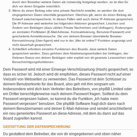
durch den Betreiber weitere Daten als notwendig festgelegt wurden, so ist dies für
dich vor deren Eingabe ersichtlich.
Wenn du einen Beitrag oder eine private Nachricht erstellst, so werden die dort
eingegebenen Daten ebenfalls gespeichert. Gleiches gilt, wenn du einen Beitrag als
Entwurf zwischenspeicherst. In diesen Fällen wird auch deine IP-Adresse gespeichert.
Die IP-Adresse wird weiterhin bei folgenden Aktionen gespeichert: Löschen und
Ändern von Beiträgen (dazu zählen Private Nachrichten und Umfragen), Änderungen
an zentralen Profildaten (E-Mail-Adresse, Kontoaktivierung, Benutzer-Passwort) und
gescheiterte Anmeldeversuche. Die von deinem Browser übermittelte Browser-
Kennzeichnung (User Agent) wird nur in der „Wer ist online?“-Funktion angezeigt und
nicht dauerhaft gespeichert.
Schließlich erfordern einzelne Funktionen des Boards, dass weitere Daten
gespeichert werden. Dazu gehören dein Abstimmungsverhalten bei Umfragen, der
Gelesen-Status von deinen Beiträgen oder explizit von dir gesetzte Lesezeichen oder
Benachrichtigungsfunktionen.
Dein Passwort wird mit einer Einwege-Verschlüsselung (Hash) gespeichert, so
dass es sicher ist. Jedoch wird dir empfohlen, dieses Passwort nicht auf einer
Vielzahl von Webseiten zu verwenden. Das Passwort ist dein Schlüssel zu
deinem Benutzerkonto für das Board, also geh mit ihm sorgsam um.
Insbesondere wird dich kein Vertreter des Betreibers, von phpBB Limited oder
ein Dritter berechtigterweise nach deinem Passwort fragen. Solltest du dein
Passwort vergessen haben, so kannst du die Funktion „Ich habe mein
Passwort vergessen“ benutzen. Die phpBB-Software fragt dich dann nach
deinem Benutzernamen und deiner E-Mail-Adresse und sendet anschließend
ein neu generiertes Passwort an diese Adresse, mit dem du dann auf das
Board zugreifen kannst.
GESTATTUNG DER DATENSPEICHERUNG
Du gestattest dem Betreiber, die von dir eingegebenen und oben näher