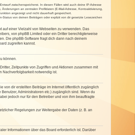
 Entwurf zwischenspeicherst. In diesen Fällen wird auch deine IP-Adresse
, Änderungen an zentralen Profildaten (E-Mail-Adresse, Kontoaktivierung,
unktion angezeigt und nicht dauerhaft gespeichert.
-Status von deinen Beiträgen oder explizit von dir gesetzte Lesezeichen
cht auf einer Vielzahl von Webseiten zu verwenden. Das
ibers, von phpBB Limited oder ein Dritter berechtigterweise
zen. Die phpBB-Software fragt dich dann nach deinem
ard zugreifen kannst.
zu können.
ritter, Zeitpunkte von Zugriffen und Aktionen zusammen mit
 Nachverfolgbarkeit notwendig ist.
von dir erstellten Beiträge im Internet öffentlich zugänglich
e Benutzer, Administratoren etc.) zugänglich sind. Wenn du
abei jedoch nur für den Betreiber und von ihm beauftragte
setzlicher Regelungen zur Weitergabe der Daten (z. B. an
ler Informationen über das Board erforderlich ist. Darüber