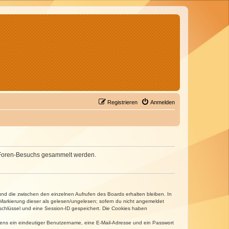
Registrieren
Anmelden
nes Foren-Besuchs gesammelt werden.
und die zwischen den einzelnen Aufrufen des Boards erhalten bleiben. In
r Markierung dieser als gelesen/ungelesen; sofern du nicht angemeldet
sschlüssel und eine Session-ID gespeichert. Die Cookies haben
estens ein eindeutiger Benutzername, eine E-Mail-Adresse und ein Passwort