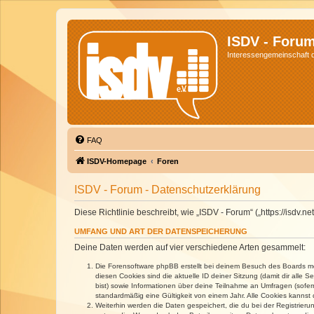
ISDV - Foru
Interessengemeinschaft de
FAQ
ISDV-Homepage
Foren
ISDV - Forum - Datenschutzerklärung
Diese Richtlinie beschreibt, wie „ISDV - Forum“ („https://isd
UMFANG UND ART DER DATENSPEICHERUNG
Deine Daten werden auf vier verschiedene Arten gesammelt:
Die Forensoftware phpBB erstellt bei deinem Besuch des Boards meh
diesen Cookies sind die aktuelle ID deiner Sitzung (damit dir alle
bist) sowie Informationen über deine Teilnahme an Umfragen (sofer
standardmäßig eine Gültigkeit von einem Jahr. Alle Cookies kannst d
Weiterhin werden die Daten gespeichert, die du bei der Registrieru