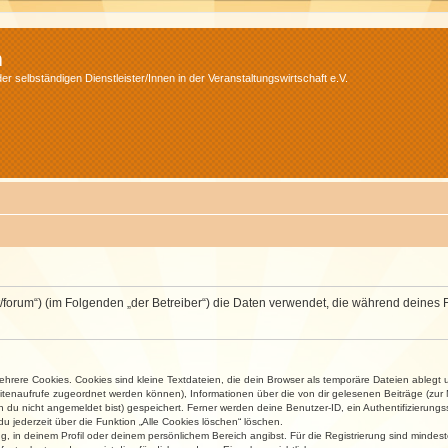
m
r selbständigen Dienstleister/Innen in der Veranstaltungswirtschaft e.V.
v.net/forum“) (im Folgenden „der Betreiber“) die Daten verwendet, die während dei
rere Cookies. Cookies sind kleine Textdateien, die dein Browser als temporäre Dateien ablegt 
 Seitenaufrufe zugeordnet werden können), Informationen über die von dir gelesenen Beiträge (zu
n du nicht angemeldet bist) gespeichert. Ferner werden deine Benutzer-ID, ein Authentifizierung
u jederzeit über die Funktion „Alle Cookies löschen“ löschen.
ng, in deinem Profil oder deinem persönlichem Bereich angibst. Für die Registrierung sind mind