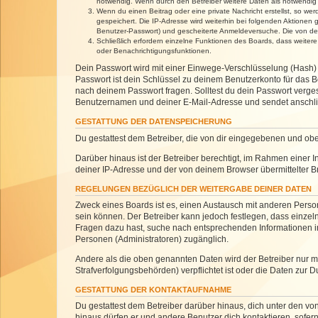
notwendig. Wenn durch den Betreiber weitere Daten als notwendig fe
Wenn du einen Beitrag oder eine private Nachricht erstellst, so we
gespeichert. Die IP-Adresse wird weiterhin bei folgenden Aktionen
Benutzer-Passwort) und gescheiterte Anmeldeversuche. Die von dein
Schließlich erfordern einzelne Funktionen des Boards, dass weite
oder Benachrichtigungsfunktionen.
Dein Passwort wird mit einer Einwege-Verschlüsselung (Hash) g
Passwort ist dein Schlüssel zu deinem Benutzerkonto für das Bo
nach deinem Passwort fragen. Solltest du dein Passwort verg
Benutzernamen und deiner E-Mail-Adresse und sendet anschlie
GESTATTUNG DER DATENSPEICHERUNG
Du gestattest dem Betreiber, die von dir eingegebenen und ob
Darüber hinaus ist der Betreiber berechtigt, im Rahmen einer
deiner IP-Adresse und der von deinem Browser übermittelter B
REGELUNGEN BEZÜGLICH DER WEITERGABE DEINER DATEN
Zweck eines Boards ist es, einen Austausch mit anderen Personen
sein können. Der Betreiber kann jedoch festlegen, dass einzeln
Fragen dazu hast, suche nach entsprechenden Informationen im 
Personen (Administratoren) zugänglich.
Andere als die oben genannten Daten wird der Betreiber nur mit
Strafverfolgungsbehörden) verpflichtet ist oder die Daten zur D
GESTATTUNG DER KONTAKTAUFNAHME
Du gestattest dem Betreiber darüber hinaus, dich unter den von
hinaus dürfen er und andere Benutzer dich kontaktieren, sofern