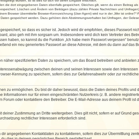
stgelegt wurden, so ist dies für dich vor deren Eingabe ersichtlich.
rden die dort eingegebenen Daten ebenfalls gespeichert. Gleiches gilt, wenn du einen Beitrag als
 gespeichert: Löschen und Ändern von Beiträgen (dazu zählen Private Nachrichten und Umfragen)
em Browser übermittelte Browser-Kennzeichnung (User Agent) wird nur in der „Wer ist online?“-F
re Daten gespeichert werden. Dazu gehören dein Abstimmungsverhalten bei Umfragen, der Gelesen
espeichert, so dass es sicher ist. Jedoch wird dir empfohlen, dieses Passwort ni
ard, also geh mit ihm sorgsam um. Insbesondere wird dich kein Vertreter des Betre
essen haben, so kannst du die Funktion „Ich habe mein Passwort vergessen“ benut
ßend ein neu generiertes Passwort an diese Adresse, mit dem du dann auf das Bo
en näher spezifizierten Daten zu speichern, um das Board betreiben und anbieten 
 Interessenabwägung zwischen deinen und seinen Interessen sowie den Interessen D
rowser-Kennung zu speichern, sofern dies zur Gefahrenabwehr oder zur rechtlichen
 zu ermöglichen. Du bist dir daher bewusst, dass die Daten deines Profils und die 
e Informationen nur für einen eingeschränkten Nutzerkreis (z. B. andere registriert
Forum oder kontaktiere den Betreiber. Die E-Mail-Adresse aus deinem Profil ist d
 deiner Zustimmung an Dritte weitergeben. Dies gilt nicht, sofern er auf Grund ge
urchsetzung rechtlicher Interessen erforderlich sind.
 dir angegebenen Kontaktdaten zu kontaktieren, sofern dies zur Übermittlung zentra
 du dies in deinem persönlichen Bereich gestattet hast.