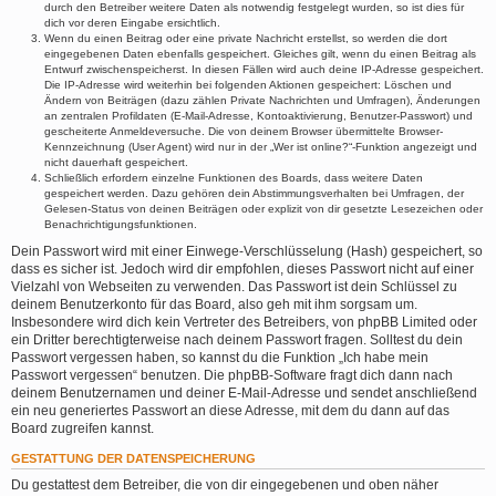
durch den Betreiber weitere Daten als notwendig festgelegt wurden, so ist dies für
dich vor deren Eingabe ersichtlich.
Wenn du einen Beitrag oder eine private Nachricht erstellst, so werden die dort
eingegebenen Daten ebenfalls gespeichert. Gleiches gilt, wenn du einen Beitrag als
Entwurf zwischenspeicherst. In diesen Fällen wird auch deine IP-Adresse gespeichert.
Die IP-Adresse wird weiterhin bei folgenden Aktionen gespeichert: Löschen und
Ändern von Beiträgen (dazu zählen Private Nachrichten und Umfragen), Änderungen
an zentralen Profildaten (E-Mail-Adresse, Kontoaktivierung, Benutzer-Passwort) und
gescheiterte Anmeldeversuche. Die von deinem Browser übermittelte Browser-
Kennzeichnung (User Agent) wird nur in der „Wer ist online?“-Funktion angezeigt und
nicht dauerhaft gespeichert.
Schließlich erfordern einzelne Funktionen des Boards, dass weitere Daten
gespeichert werden. Dazu gehören dein Abstimmungsverhalten bei Umfragen, der
Gelesen-Status von deinen Beiträgen oder explizit von dir gesetzte Lesezeichen oder
Benachrichtigungsfunktionen.
Dein Passwort wird mit einer Einwege-Verschlüsselung (Hash) gespeichert, so
dass es sicher ist. Jedoch wird dir empfohlen, dieses Passwort nicht auf einer
Vielzahl von Webseiten zu verwenden. Das Passwort ist dein Schlüssel zu
deinem Benutzerkonto für das Board, also geh mit ihm sorgsam um.
Insbesondere wird dich kein Vertreter des Betreibers, von phpBB Limited oder
ein Dritter berechtigterweise nach deinem Passwort fragen. Solltest du dein
Passwort vergessen haben, so kannst du die Funktion „Ich habe mein
Passwort vergessen“ benutzen. Die phpBB-Software fragt dich dann nach
deinem Benutzernamen und deiner E-Mail-Adresse und sendet anschließend
ein neu generiertes Passwort an diese Adresse, mit dem du dann auf das
Board zugreifen kannst.
GESTATTUNG DER DATENSPEICHERUNG
Du gestattest dem Betreiber, die von dir eingegebenen und oben näher