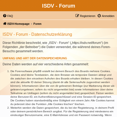
ISDV - Forum
FAQ
Registrieren
Anmelden
ISDV-Homepage
Foren
ISDV - Forum - Datenschutzerklärung
Diese Richtlinie beschreibt, wie „ISDV - Forum“ („https://isdv.net/forum“) (im
Folgenden „der Betreiber“) die Daten verwendet, die während deines Foren-
Besuchs gesammelt werden.
UMFANG UND ART DER DATENSPEICHERUNG
Deine Daten werden auf vier verschiedene Arten gesammelt:
Die Forensoftware phpBB erstellt bei deinem Besuch des Boards mehrere Cookies.
Cookies sind kleine Textdateien, die dein Browser als temporäre Dateien ablegt und
die zwischen den einzelnen Aufrufen des Boards erhalten bleiben. In diesen Cookies
sind die aktuelle ID deiner Sitzung (damit dir alle Seitenaufrufe zugeordnet werden
können), Informationen über die von dir gelesenen Beiträge (zur Markierung dieser als
gelesen/ungelesen; sofern du nicht angemeldet bist) sowie Informationen über deine
Teilnahme an Umfragen (sofern du nicht angemeldet bist) gespeichert. Ferner werden
deine Benutzer-ID, ein Authentifizierungsschlüssel und eine Session-ID gespeichert.
Die Cookies haben standardmäßig eine Gültigkeit von einem Jahr. Alle Cookies kannst
du jederzeit über die Funktion „Alle Cookies löschen“ löschen.
Weiterhin werden die Daten gespeichert, die du bei der Registrierung, in deinem Profil
oder deinem persönlichem Bereich angibst. Für die Registrierung sind mindestens ein
eindeutiger Benutzername, eine E-Mail-Adresse und ein Passwort notwendig. Wenn