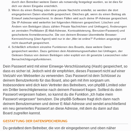
durch den Betreiber weitere Daten als notwendig festgelegt wurden, so ist dies für
dich vor deren Eingabe ersichtlich.
Wenn du einen Beitrag oder eine private Nachricht erstellst, so werden die dort
eingegebenen Daten ebenfalls gespeichert. Gleiches gilt, wenn du einen Beitrag als
Entwurf zwischenspeicherst. In diesen Fällen wird auch deine IP-Adresse gespeichert.
Die IP-Adresse wird weiterhin bei folgenden Aktionen gespeichert: Löschen und
Ändern von Beiträgen (dazu zählen Private Nachrichten und Umfragen), Änderungen
an zentralen Profildaten (E-Mail-Adresse, Kontoaktivierung, Benutzer-Passwort) und
gescheiterte Anmeldeversuche. Die von deinem Browser übermittelte Browser-
Kennzeichnung (User Agent) wird nur in der „Wer ist online?“-Funktion angezeigt und
nicht dauerhaft gespeichert.
Schließlich erfordern einzelne Funktionen des Boards, dass weitere Daten
gespeichert werden. Dazu gehören dein Abstimmungsverhalten bei Umfragen, der
Gelesen-Status von deinen Beiträgen oder explizit von dir gesetzte Lesezeichen oder
Benachrichtigungsfunktionen.
Dein Passwort wird mit einer Einwege-Verschlüsselung (Hash) gespeichert, so
dass es sicher ist. Jedoch wird dir empfohlen, dieses Passwort nicht auf einer
Vielzahl von Webseiten zu verwenden. Das Passwort ist dein Schlüssel zu
deinem Benutzerkonto für das Board, also geh mit ihm sorgsam um.
Insbesondere wird dich kein Vertreter des Betreibers, von phpBB Limited oder
ein Dritter berechtigterweise nach deinem Passwort fragen. Solltest du dein
Passwort vergessen haben, so kannst du die Funktion „Ich habe mein
Passwort vergessen“ benutzen. Die phpBB-Software fragt dich dann nach
deinem Benutzernamen und deiner E-Mail-Adresse und sendet anschließend
ein neu generiertes Passwort an diese Adresse, mit dem du dann auf das
Board zugreifen kannst.
GESTATTUNG DER DATENSPEICHERUNG
Du gestattest dem Betreiber, die von dir eingegebenen und oben näher