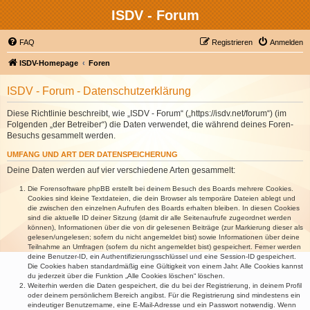
ISDV - Forum
FAQ
Registrieren
Anmelden
ISDV-Homepage
Foren
ISDV - Forum - Datenschutzerklärung
Diese Richtlinie beschreibt, wie „ISDV - Forum“ („https://isdv.net/forum“) (im
Folgenden „der Betreiber“) die Daten verwendet, die während deines Foren-
Besuchs gesammelt werden.
UMFANG UND ART DER DATENSPEICHERUNG
Deine Daten werden auf vier verschiedene Arten gesammelt:
Die Forensoftware phpBB erstellt bei deinem Besuch des Boards mehrere Cookies.
Cookies sind kleine Textdateien, die dein Browser als temporäre Dateien ablegt und
die zwischen den einzelnen Aufrufen des Boards erhalten bleiben. In diesen Cookies
sind die aktuelle ID deiner Sitzung (damit dir alle Seitenaufrufe zugeordnet werden
können), Informationen über die von dir gelesenen Beiträge (zur Markierung dieser als
gelesen/ungelesen; sofern du nicht angemeldet bist) sowie Informationen über deine
Teilnahme an Umfragen (sofern du nicht angemeldet bist) gespeichert. Ferner werden
deine Benutzer-ID, ein Authentifizierungsschlüssel und eine Session-ID gespeichert.
Die Cookies haben standardmäßig eine Gültigkeit von einem Jahr. Alle Cookies kannst
du jederzeit über die Funktion „Alle Cookies löschen“ löschen.
Weiterhin werden die Daten gespeichert, die du bei der Registrierung, in deinem Profil
oder deinem persönlichem Bereich angibst. Für die Registrierung sind mindestens ein
eindeutiger Benutzername, eine E-Mail-Adresse und ein Passwort notwendig. Wenn