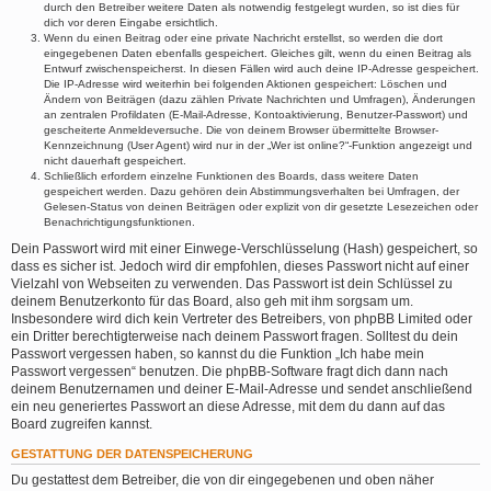
durch den Betreiber weitere Daten als notwendig festgelegt wurden, so ist dies für
dich vor deren Eingabe ersichtlich.
Wenn du einen Beitrag oder eine private Nachricht erstellst, so werden die dort
eingegebenen Daten ebenfalls gespeichert. Gleiches gilt, wenn du einen Beitrag als
Entwurf zwischenspeicherst. In diesen Fällen wird auch deine IP-Adresse gespeichert.
Die IP-Adresse wird weiterhin bei folgenden Aktionen gespeichert: Löschen und
Ändern von Beiträgen (dazu zählen Private Nachrichten und Umfragen), Änderungen
an zentralen Profildaten (E-Mail-Adresse, Kontoaktivierung, Benutzer-Passwort) und
gescheiterte Anmeldeversuche. Die von deinem Browser übermittelte Browser-
Kennzeichnung (User Agent) wird nur in der „Wer ist online?“-Funktion angezeigt und
nicht dauerhaft gespeichert.
Schließlich erfordern einzelne Funktionen des Boards, dass weitere Daten
gespeichert werden. Dazu gehören dein Abstimmungsverhalten bei Umfragen, der
Gelesen-Status von deinen Beiträgen oder explizit von dir gesetzte Lesezeichen oder
Benachrichtigungsfunktionen.
Dein Passwort wird mit einer Einwege-Verschlüsselung (Hash) gespeichert, so
dass es sicher ist. Jedoch wird dir empfohlen, dieses Passwort nicht auf einer
Vielzahl von Webseiten zu verwenden. Das Passwort ist dein Schlüssel zu
deinem Benutzerkonto für das Board, also geh mit ihm sorgsam um.
Insbesondere wird dich kein Vertreter des Betreibers, von phpBB Limited oder
ein Dritter berechtigterweise nach deinem Passwort fragen. Solltest du dein
Passwort vergessen haben, so kannst du die Funktion „Ich habe mein
Passwort vergessen“ benutzen. Die phpBB-Software fragt dich dann nach
deinem Benutzernamen und deiner E-Mail-Adresse und sendet anschließend
ein neu generiertes Passwort an diese Adresse, mit dem du dann auf das
Board zugreifen kannst.
GESTATTUNG DER DATENSPEICHERUNG
Du gestattest dem Betreiber, die von dir eingegebenen und oben näher