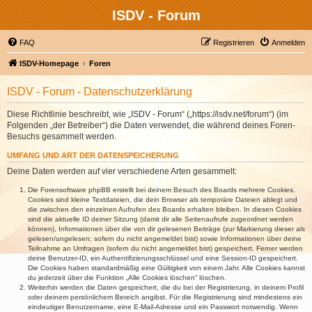
ISDV - Forum
FAQ
Registrieren
Anmelden
ISDV-Homepage
Foren
ISDV - Forum - Datenschutzerklärung
Diese Richtlinie beschreibt, wie „ISDV - Forum“ („https://isdv.net/forum“) (im
Folgenden „der Betreiber“) die Daten verwendet, die während deines Foren-
Besuchs gesammelt werden.
UMFANG UND ART DER DATENSPEICHERUNG
Deine Daten werden auf vier verschiedene Arten gesammelt:
Die Forensoftware phpBB erstellt bei deinem Besuch des Boards mehrere Cookies.
Cookies sind kleine Textdateien, die dein Browser als temporäre Dateien ablegt und
die zwischen den einzelnen Aufrufen des Boards erhalten bleiben. In diesen Cookies
sind die aktuelle ID deiner Sitzung (damit dir alle Seitenaufrufe zugeordnet werden
können), Informationen über die von dir gelesenen Beiträge (zur Markierung dieser als
gelesen/ungelesen; sofern du nicht angemeldet bist) sowie Informationen über deine
Teilnahme an Umfragen (sofern du nicht angemeldet bist) gespeichert. Ferner werden
deine Benutzer-ID, ein Authentifizierungsschlüssel und eine Session-ID gespeichert.
Die Cookies haben standardmäßig eine Gültigkeit von einem Jahr. Alle Cookies kannst
du jederzeit über die Funktion „Alle Cookies löschen“ löschen.
Weiterhin werden die Daten gespeichert, die du bei der Registrierung, in deinem Profil
oder deinem persönlichem Bereich angibst. Für die Registrierung sind mindestens ein
eindeutiger Benutzername, eine E-Mail-Adresse und ein Passwort notwendig. Wenn