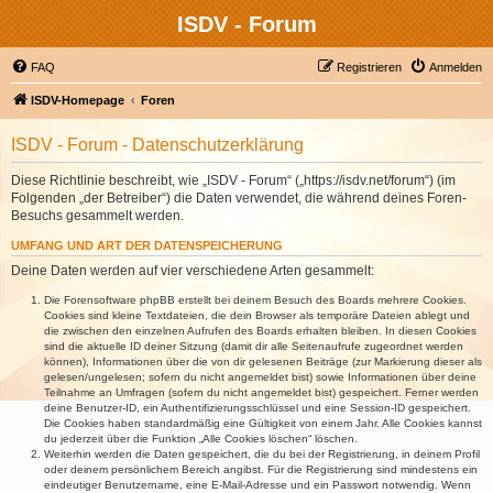
ISDV - Forum
FAQ
Registrieren
Anmelden
ISDV-Homepage
Foren
ISDV - Forum - Datenschutzerklärung
Diese Richtlinie beschreibt, wie „ISDV - Forum“ („https://isdv.net/forum“) (im
Folgenden „der Betreiber“) die Daten verwendet, die während deines Foren-
Besuchs gesammelt werden.
UMFANG UND ART DER DATENSPEICHERUNG
Deine Daten werden auf vier verschiedene Arten gesammelt:
Die Forensoftware phpBB erstellt bei deinem Besuch des Boards mehrere Cookies.
Cookies sind kleine Textdateien, die dein Browser als temporäre Dateien ablegt und
die zwischen den einzelnen Aufrufen des Boards erhalten bleiben. In diesen Cookies
sind die aktuelle ID deiner Sitzung (damit dir alle Seitenaufrufe zugeordnet werden
können), Informationen über die von dir gelesenen Beiträge (zur Markierung dieser als
gelesen/ungelesen; sofern du nicht angemeldet bist) sowie Informationen über deine
Teilnahme an Umfragen (sofern du nicht angemeldet bist) gespeichert. Ferner werden
deine Benutzer-ID, ein Authentifizierungsschlüssel und eine Session-ID gespeichert.
Die Cookies haben standardmäßig eine Gültigkeit von einem Jahr. Alle Cookies kannst
du jederzeit über die Funktion „Alle Cookies löschen“ löschen.
Weiterhin werden die Daten gespeichert, die du bei der Registrierung, in deinem Profil
oder deinem persönlichem Bereich angibst. Für die Registrierung sind mindestens ein
eindeutiger Benutzername, eine E-Mail-Adresse und ein Passwort notwendig. Wenn