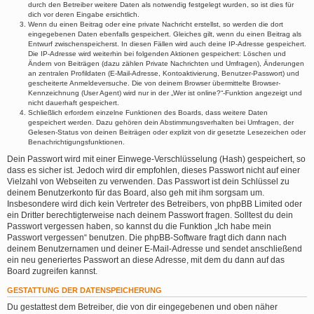
durch den Betreiber weitere Daten als notwendig festgelegt wurden, so ist dies für
dich vor deren Eingabe ersichtlich.
Wenn du einen Beitrag oder eine private Nachricht erstellst, so werden die dort
eingegebenen Daten ebenfalls gespeichert. Gleiches gilt, wenn du einen Beitrag als
Entwurf zwischenspeicherst. In diesen Fällen wird auch deine IP-Adresse gespeichert.
Die IP-Adresse wird weiterhin bei folgenden Aktionen gespeichert: Löschen und
Ändern von Beiträgen (dazu zählen Private Nachrichten und Umfragen), Änderungen
an zentralen Profildaten (E-Mail-Adresse, Kontoaktivierung, Benutzer-Passwort) und
gescheiterte Anmeldeversuche. Die von deinem Browser übermittelte Browser-
Kennzeichnung (User Agent) wird nur in der „Wer ist online?“-Funktion angezeigt und
nicht dauerhaft gespeichert.
Schließlich erfordern einzelne Funktionen des Boards, dass weitere Daten
gespeichert werden. Dazu gehören dein Abstimmungsverhalten bei Umfragen, der
Gelesen-Status von deinen Beiträgen oder explizit von dir gesetzte Lesezeichen oder
Benachrichtigungsfunktionen.
Dein Passwort wird mit einer Einwege-Verschlüsselung (Hash) gespeichert, so
dass es sicher ist. Jedoch wird dir empfohlen, dieses Passwort nicht auf einer
Vielzahl von Webseiten zu verwenden. Das Passwort ist dein Schlüssel zu
deinem Benutzerkonto für das Board, also geh mit ihm sorgsam um.
Insbesondere wird dich kein Vertreter des Betreibers, von phpBB Limited oder
ein Dritter berechtigterweise nach deinem Passwort fragen. Solltest du dein
Passwort vergessen haben, so kannst du die Funktion „Ich habe mein
Passwort vergessen“ benutzen. Die phpBB-Software fragt dich dann nach
deinem Benutzernamen und deiner E-Mail-Adresse und sendet anschließend
ein neu generiertes Passwort an diese Adresse, mit dem du dann auf das
Board zugreifen kannst.
GESTATTUNG DER DATENSPEICHERUNG
Du gestattest dem Betreiber, die von dir eingegebenen und oben näher