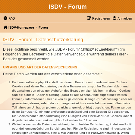
ISDV - Forum
FAQ
Registrieren
Anmelden
ISDV-Homepage
Foren
ISDV - Forum - Datenschutzerklärung
Diese Richtlinie beschreibt, wie „ISDV - Forum“ („https://isdv.net/forum“) (im
Folgenden „der Betreiber“) die Daten verwendet, die während deines Foren-
Besuchs gesammelt werden.
UMFANG UND ART DER DATENSPEICHERUNG
Deine Daten werden auf vier verschiedene Arten gesammelt:
Die Forensoftware phpBB erstellt bei deinem Besuch des Boards mehrere Cookies.
Cookies sind kleine Textdateien, die dein Browser als temporäre Dateien ablegt und
die zwischen den einzelnen Aufrufen des Boards erhalten bleiben. In diesen Cookies
sind die aktuelle ID deiner Sitzung (damit dir alle Seitenaufrufe zugeordnet werden
können), Informationen über die von dir gelesenen Beiträge (zur Markierung dieser als
gelesen/ungelesen; sofern du nicht angemeldet bist) sowie Informationen über deine
Teilnahme an Umfragen (sofern du nicht angemeldet bist) gespeichert. Ferner werden
deine Benutzer-ID, ein Authentifizierungsschlüssel und eine Session-ID gespeichert.
Die Cookies haben standardmäßig eine Gültigkeit von einem Jahr. Alle Cookies kannst
du jederzeit über die Funktion „Alle Cookies löschen“ löschen.
Weiterhin werden die Daten gespeichert, die du bei der Registrierung, in deinem Profil
oder deinem persönlichem Bereich angibst. Für die Registrierung sind mindestens ein
eindeutiger Benutzername, eine E-Mail-Adresse und ein Passwort notwendig. Wenn