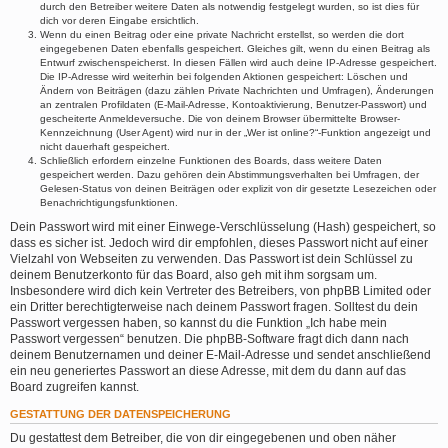
durch den Betreiber weitere Daten als notwendig festgelegt wurden, so ist dies für
dich vor deren Eingabe ersichtlich.
Wenn du einen Beitrag oder eine private Nachricht erstellst, so werden die dort
eingegebenen Daten ebenfalls gespeichert. Gleiches gilt, wenn du einen Beitrag als
Entwurf zwischenspeicherst. In diesen Fällen wird auch deine IP-Adresse gespeichert.
Die IP-Adresse wird weiterhin bei folgenden Aktionen gespeichert: Löschen und
Ändern von Beiträgen (dazu zählen Private Nachrichten und Umfragen), Änderungen
an zentralen Profildaten (E-Mail-Adresse, Kontoaktivierung, Benutzer-Passwort) und
gescheiterte Anmeldeversuche. Die von deinem Browser übermittelte Browser-
Kennzeichnung (User Agent) wird nur in der „Wer ist online?“-Funktion angezeigt und
nicht dauerhaft gespeichert.
Schließlich erfordern einzelne Funktionen des Boards, dass weitere Daten
gespeichert werden. Dazu gehören dein Abstimmungsverhalten bei Umfragen, der
Gelesen-Status von deinen Beiträgen oder explizit von dir gesetzte Lesezeichen oder
Benachrichtigungsfunktionen.
Dein Passwort wird mit einer Einwege-Verschlüsselung (Hash) gespeichert, so
dass es sicher ist. Jedoch wird dir empfohlen, dieses Passwort nicht auf einer
Vielzahl von Webseiten zu verwenden. Das Passwort ist dein Schlüssel zu
deinem Benutzerkonto für das Board, also geh mit ihm sorgsam um.
Insbesondere wird dich kein Vertreter des Betreibers, von phpBB Limited oder
ein Dritter berechtigterweise nach deinem Passwort fragen. Solltest du dein
Passwort vergessen haben, so kannst du die Funktion „Ich habe mein
Passwort vergessen“ benutzen. Die phpBB-Software fragt dich dann nach
deinem Benutzernamen und deiner E-Mail-Adresse und sendet anschließend
ein neu generiertes Passwort an diese Adresse, mit dem du dann auf das
Board zugreifen kannst.
GESTATTUNG DER DATENSPEICHERUNG
Du gestattest dem Betreiber, die von dir eingegebenen und oben näher