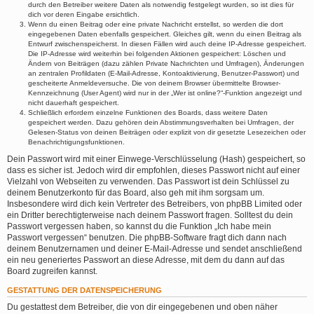
durch den Betreiber weitere Daten als notwendig festgelegt wurden, so ist dies für
dich vor deren Eingabe ersichtlich.
Wenn du einen Beitrag oder eine private Nachricht erstellst, so werden die dort
eingegebenen Daten ebenfalls gespeichert. Gleiches gilt, wenn du einen Beitrag als
Entwurf zwischenspeicherst. In diesen Fällen wird auch deine IP-Adresse gespeichert.
Die IP-Adresse wird weiterhin bei folgenden Aktionen gespeichert: Löschen und
Ändern von Beiträgen (dazu zählen Private Nachrichten und Umfragen), Änderungen
an zentralen Profildaten (E-Mail-Adresse, Kontoaktivierung, Benutzer-Passwort) und
gescheiterte Anmeldeversuche. Die von deinem Browser übermittelte Browser-
Kennzeichnung (User Agent) wird nur in der „Wer ist online?“-Funktion angezeigt und
nicht dauerhaft gespeichert.
Schließlich erfordern einzelne Funktionen des Boards, dass weitere Daten
gespeichert werden. Dazu gehören dein Abstimmungsverhalten bei Umfragen, der
Gelesen-Status von deinen Beiträgen oder explizit von dir gesetzte Lesezeichen oder
Benachrichtigungsfunktionen.
Dein Passwort wird mit einer Einwege-Verschlüsselung (Hash) gespeichert, so
dass es sicher ist. Jedoch wird dir empfohlen, dieses Passwort nicht auf einer
Vielzahl von Webseiten zu verwenden. Das Passwort ist dein Schlüssel zu
deinem Benutzerkonto für das Board, also geh mit ihm sorgsam um.
Insbesondere wird dich kein Vertreter des Betreibers, von phpBB Limited oder
ein Dritter berechtigterweise nach deinem Passwort fragen. Solltest du dein
Passwort vergessen haben, so kannst du die Funktion „Ich habe mein
Passwort vergessen“ benutzen. Die phpBB-Software fragt dich dann nach
deinem Benutzernamen und deiner E-Mail-Adresse und sendet anschließend
ein neu generiertes Passwort an diese Adresse, mit dem du dann auf das
Board zugreifen kannst.
GESTATTUNG DER DATENSPEICHERUNG
Du gestattest dem Betreiber, die von dir eingegebenen und oben näher