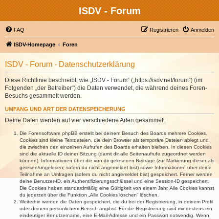
ISDV - Forum
FAQ
Registrieren
Anmelden
ISDV-Homepage
Foren
ISDV - Forum - Datenschutzerklärung
Diese Richtlinie beschreibt, wie „ISDV - Forum“ („https://isdv.net/forum“) (im
Folgenden „der Betreiber“) die Daten verwendet, die während deines Foren-
Besuchs gesammelt werden.
UMFANG UND ART DER DATENSPEICHERUNG
Deine Daten werden auf vier verschiedene Arten gesammelt:
Die Forensoftware phpBB erstellt bei deinem Besuch des Boards mehrere Cookies.
Cookies sind kleine Textdateien, die dein Browser als temporäre Dateien ablegt und
die zwischen den einzelnen Aufrufen des Boards erhalten bleiben. In diesen Cookies
sind die aktuelle ID deiner Sitzung (damit dir alle Seitenaufrufe zugeordnet werden
können), Informationen über die von dir gelesenen Beiträge (zur Markierung dieser als
gelesen/ungelesen; sofern du nicht angemeldet bist) sowie Informationen über deine
Teilnahme an Umfragen (sofern du nicht angemeldet bist) gespeichert. Ferner werden
deine Benutzer-ID, ein Authentifizierungsschlüssel und eine Session-ID gespeichert.
Die Cookies haben standardmäßig eine Gültigkeit von einem Jahr. Alle Cookies kannst
du jederzeit über die Funktion „Alle Cookies löschen“ löschen.
Weiterhin werden die Daten gespeichert, die du bei der Registrierung, in deinem Profil
oder deinem persönlichem Bereich angibst. Für die Registrierung sind mindestens ein
eindeutiger Benutzername, eine E-Mail-Adresse und ein Passwort notwendig. Wenn