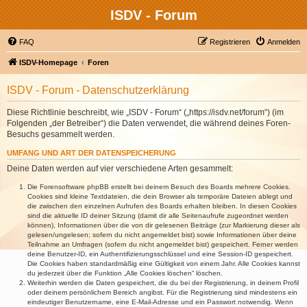
ISDV - Forum
FAQ
Registrieren
Anmelden
ISDV-Homepage
Foren
ISDV - Forum - Datenschutzerklärung
Diese Richtlinie beschreibt, wie „ISDV - Forum“ („https://isdv.net/forum“) (im
Folgenden „der Betreiber“) die Daten verwendet, die während deines Foren-
Besuchs gesammelt werden.
UMFANG UND ART DER DATENSPEICHERUNG
Deine Daten werden auf vier verschiedene Arten gesammelt:
Die Forensoftware phpBB erstellt bei deinem Besuch des Boards mehrere Cookies.
Cookies sind kleine Textdateien, die dein Browser als temporäre Dateien ablegt und
die zwischen den einzelnen Aufrufen des Boards erhalten bleiben. In diesen Cookies
sind die aktuelle ID deiner Sitzung (damit dir alle Seitenaufrufe zugeordnet werden
können), Informationen über die von dir gelesenen Beiträge (zur Markierung dieser als
gelesen/ungelesen; sofern du nicht angemeldet bist) sowie Informationen über deine
Teilnahme an Umfragen (sofern du nicht angemeldet bist) gespeichert. Ferner werden
deine Benutzer-ID, ein Authentifizierungsschlüssel und eine Session-ID gespeichert.
Die Cookies haben standardmäßig eine Gültigkeit von einem Jahr. Alle Cookies kannst
du jederzeit über die Funktion „Alle Cookies löschen“ löschen.
Weiterhin werden die Daten gespeichert, die du bei der Registrierung, in deinem Profil
oder deinem persönlichem Bereich angibst. Für die Registrierung sind mindestens ein
eindeutiger Benutzername, eine E-Mail-Adresse und ein Passwort notwendig. Wenn