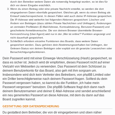
durch den Betreiber weitere Daten als notwendig festgelegt wurden, so ist dies für
dich vor deren Eingabe ersichtlich.
Wenn du einen Beitrag oder eine private Nachricht erstellst, so werden die dort
eingegebenen Daten ebenfalls gespeichert. Gleiches gilt, wenn du einen Beitrag als
Entwurf zwischenspeicherst. In diesen Fällen wird auch deine IP-Adresse gespeichert.
Die IP-Adresse wird weiterhin bei folgenden Aktionen gespeichert: Löschen und
Ändern von Beiträgen (dazu zählen Private Nachrichten und Umfragen), Änderungen
an zentralen Profildaten (E-Mail-Adresse, Kontoaktivierung, Benutzer-Passwort) und
gescheiterte Anmeldeversuche. Die von deinem Browser übermittelte Browser-
Kennzeichnung (User Agent) wird nur in der „Wer ist online?“-Funktion angezeigt und
nicht dauerhaft gespeichert.
Schließlich erfordern einzelne Funktionen des Boards, dass weitere Daten
gespeichert werden. Dazu gehören dein Abstimmungsverhalten bei Umfragen, der
Gelesen-Status von deinen Beiträgen oder explizit von dir gesetzte Lesezeichen oder
Benachrichtigungsfunktionen.
Dein Passwort wird mit einer Einwege-Verschlüsselung (Hash) gespeichert, so
dass es sicher ist. Jedoch wird dir empfohlen, dieses Passwort nicht auf einer
Vielzahl von Webseiten zu verwenden. Das Passwort ist dein Schlüssel zu
deinem Benutzerkonto für das Board, also geh mit ihm sorgsam um.
Insbesondere wird dich kein Vertreter des Betreibers, von phpBB Limited oder
ein Dritter berechtigterweise nach deinem Passwort fragen. Solltest du dein
Passwort vergessen haben, so kannst du die Funktion „Ich habe mein
Passwort vergessen“ benutzen. Die phpBB-Software fragt dich dann nach
deinem Benutzernamen und deiner E-Mail-Adresse und sendet anschließend
ein neu generiertes Passwort an diese Adresse, mit dem du dann auf das
Board zugreifen kannst.
GESTATTUNG DER DATENSPEICHERUNG
Du gestattest dem Betreiber, die von dir eingegebenen und oben näher