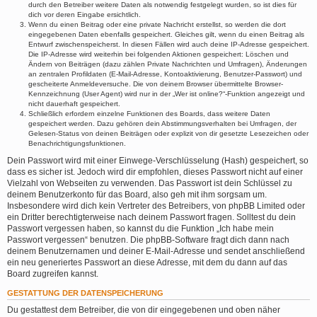
durch den Betreiber weitere Daten als notwendig festgelegt wurden, so ist dies für
dich vor deren Eingabe ersichtlich.
Wenn du einen Beitrag oder eine private Nachricht erstellst, so werden die dort
eingegebenen Daten ebenfalls gespeichert. Gleiches gilt, wenn du einen Beitrag als
Entwurf zwischenspeicherst. In diesen Fällen wird auch deine IP-Adresse gespeichert.
Die IP-Adresse wird weiterhin bei folgenden Aktionen gespeichert: Löschen und
Ändern von Beiträgen (dazu zählen Private Nachrichten und Umfragen), Änderungen
an zentralen Profildaten (E-Mail-Adresse, Kontoaktivierung, Benutzer-Passwort) und
gescheiterte Anmeldeversuche. Die von deinem Browser übermittelte Browser-
Kennzeichnung (User Agent) wird nur in der „Wer ist online?“-Funktion angezeigt und
nicht dauerhaft gespeichert.
Schließlich erfordern einzelne Funktionen des Boards, dass weitere Daten
gespeichert werden. Dazu gehören dein Abstimmungsverhalten bei Umfragen, der
Gelesen-Status von deinen Beiträgen oder explizit von dir gesetzte Lesezeichen oder
Benachrichtigungsfunktionen.
Dein Passwort wird mit einer Einwege-Verschlüsselung (Hash) gespeichert, so
dass es sicher ist. Jedoch wird dir empfohlen, dieses Passwort nicht auf einer
Vielzahl von Webseiten zu verwenden. Das Passwort ist dein Schlüssel zu
deinem Benutzerkonto für das Board, also geh mit ihm sorgsam um.
Insbesondere wird dich kein Vertreter des Betreibers, von phpBB Limited oder
ein Dritter berechtigterweise nach deinem Passwort fragen. Solltest du dein
Passwort vergessen haben, so kannst du die Funktion „Ich habe mein
Passwort vergessen“ benutzen. Die phpBB-Software fragt dich dann nach
deinem Benutzernamen und deiner E-Mail-Adresse und sendet anschließend
ein neu generiertes Passwort an diese Adresse, mit dem du dann auf das
Board zugreifen kannst.
GESTATTUNG DER DATENSPEICHERUNG
Du gestattest dem Betreiber, die von dir eingegebenen und oben näher