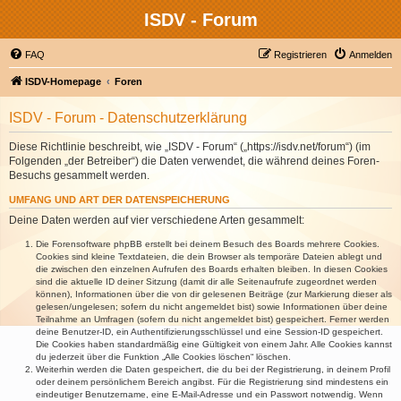
ISDV - Forum
FAQ
Registrieren
Anmelden
ISDV-Homepage
Foren
ISDV - Forum - Datenschutzerklärung
Diese Richtlinie beschreibt, wie „ISDV - Forum“ („https://isdv.net/forum“) (im
Folgenden „der Betreiber“) die Daten verwendet, die während deines Foren-
Besuchs gesammelt werden.
UMFANG UND ART DER DATENSPEICHERUNG
Deine Daten werden auf vier verschiedene Arten gesammelt:
Die Forensoftware phpBB erstellt bei deinem Besuch des Boards mehrere Cookies.
Cookies sind kleine Textdateien, die dein Browser als temporäre Dateien ablegt und
die zwischen den einzelnen Aufrufen des Boards erhalten bleiben. In diesen Cookies
sind die aktuelle ID deiner Sitzung (damit dir alle Seitenaufrufe zugeordnet werden
können), Informationen über die von dir gelesenen Beiträge (zur Markierung dieser als
gelesen/ungelesen; sofern du nicht angemeldet bist) sowie Informationen über deine
Teilnahme an Umfragen (sofern du nicht angemeldet bist) gespeichert. Ferner werden
deine Benutzer-ID, ein Authentifizierungsschlüssel und eine Session-ID gespeichert.
Die Cookies haben standardmäßig eine Gültigkeit von einem Jahr. Alle Cookies kannst
du jederzeit über die Funktion „Alle Cookies löschen“ löschen.
Weiterhin werden die Daten gespeichert, die du bei der Registrierung, in deinem Profil
oder deinem persönlichem Bereich angibst. Für die Registrierung sind mindestens ein
eindeutiger Benutzername, eine E-Mail-Adresse und ein Passwort notwendig. Wenn