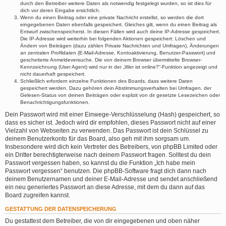
durch den Betreiber weitere Daten als notwendig festgelegt wurden, so ist dies für
dich vor deren Eingabe ersichtlich.
Wenn du einen Beitrag oder eine private Nachricht erstellst, so werden die dort
eingegebenen Daten ebenfalls gespeichert. Gleiches gilt, wenn du einen Beitrag als
Entwurf zwischenspeicherst. In diesen Fällen wird auch deine IP-Adresse gespeichert.
Die IP-Adresse wird weiterhin bei folgenden Aktionen gespeichert: Löschen und
Ändern von Beiträgen (dazu zählen Private Nachrichten und Umfragen), Änderungen
an zentralen Profildaten (E-Mail-Adresse, Kontoaktivierung, Benutzer-Passwort) und
gescheiterte Anmeldeversuche. Die von deinem Browser übermittelte Browser-
Kennzeichnung (User Agent) wird nur in der „Wer ist online?“-Funktion angezeigt und
nicht dauerhaft gespeichert.
Schließlich erfordern einzelne Funktionen des Boards, dass weitere Daten
gespeichert werden. Dazu gehören dein Abstimmungsverhalten bei Umfragen, der
Gelesen-Status von deinen Beiträgen oder explizit von dir gesetzte Lesezeichen oder
Benachrichtigungsfunktionen.
Dein Passwort wird mit einer Einwege-Verschlüsselung (Hash) gespeichert, so
dass es sicher ist. Jedoch wird dir empfohlen, dieses Passwort nicht auf einer
Vielzahl von Webseiten zu verwenden. Das Passwort ist dein Schlüssel zu
deinem Benutzerkonto für das Board, also geh mit ihm sorgsam um.
Insbesondere wird dich kein Vertreter des Betreibers, von phpBB Limited oder
ein Dritter berechtigterweise nach deinem Passwort fragen. Solltest du dein
Passwort vergessen haben, so kannst du die Funktion „Ich habe mein
Passwort vergessen“ benutzen. Die phpBB-Software fragt dich dann nach
deinem Benutzernamen und deiner E-Mail-Adresse und sendet anschließend
ein neu generiertes Passwort an diese Adresse, mit dem du dann auf das
Board zugreifen kannst.
GESTATTUNG DER DATENSPEICHERUNG
Du gestattest dem Betreiber, die von dir eingegebenen und oben näher