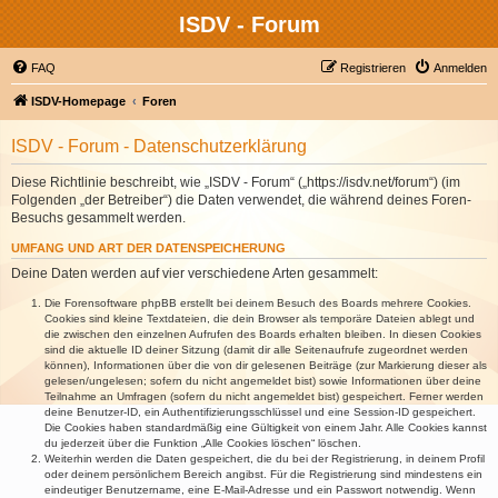
ISDV - Forum
FAQ
Registrieren
Anmelden
ISDV-Homepage
Foren
ISDV - Forum - Datenschutzerklärung
Diese Richtlinie beschreibt, wie „ISDV - Forum“ („https://isdv.net/forum“) (im
Folgenden „der Betreiber“) die Daten verwendet, die während deines Foren-
Besuchs gesammelt werden.
UMFANG UND ART DER DATENSPEICHERUNG
Deine Daten werden auf vier verschiedene Arten gesammelt:
Die Forensoftware phpBB erstellt bei deinem Besuch des Boards mehrere Cookies.
Cookies sind kleine Textdateien, die dein Browser als temporäre Dateien ablegt und
die zwischen den einzelnen Aufrufen des Boards erhalten bleiben. In diesen Cookies
sind die aktuelle ID deiner Sitzung (damit dir alle Seitenaufrufe zugeordnet werden
können), Informationen über die von dir gelesenen Beiträge (zur Markierung dieser als
gelesen/ungelesen; sofern du nicht angemeldet bist) sowie Informationen über deine
Teilnahme an Umfragen (sofern du nicht angemeldet bist) gespeichert. Ferner werden
deine Benutzer-ID, ein Authentifizierungsschlüssel und eine Session-ID gespeichert.
Die Cookies haben standardmäßig eine Gültigkeit von einem Jahr. Alle Cookies kannst
du jederzeit über die Funktion „Alle Cookies löschen“ löschen.
Weiterhin werden die Daten gespeichert, die du bei der Registrierung, in deinem Profil
oder deinem persönlichem Bereich angibst. Für die Registrierung sind mindestens ein
eindeutiger Benutzername, eine E-Mail-Adresse und ein Passwort notwendig. Wenn