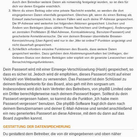
durch den Betreiber weitere Daten als notwendig festgelegt wurden, so ist dies für
dich vor deren Eingabe ersichtlich.
Wenn du einen Beitrag oder eine private Nachricht erstellst, so werden die dort
eingegebenen Daten ebenfalls gespeichert. Gleiches gilt, wenn du einen Beitrag als
Entwurf zwischenspeicherst. In diesen Fällen wird auch deine IP-Adresse gespeichert.
Die IP-Adresse wird weiterhin bei folgenden Aktionen gespeichert: Löschen und
Ändern von Beiträgen (dazu zählen Private Nachrichten und Umfragen), Änderungen
an zentralen Profildaten (E-Mail-Adresse, Kontoaktivierung, Benutzer-Passwort) und
gescheiterte Anmeldeversuche. Die von deinem Browser übermittelte Browser-
Kennzeichnung (User Agent) wird nur in der „Wer ist online?“-Funktion angezeigt und
nicht dauerhaft gespeichert.
Schließlich erfordern einzelne Funktionen des Boards, dass weitere Daten
gespeichert werden. Dazu gehören dein Abstimmungsverhalten bei Umfragen, der
Gelesen-Status von deinen Beiträgen oder explizit von dir gesetzte Lesezeichen oder
Benachrichtigungsfunktionen.
Dein Passwort wird mit einer Einwege-Verschlüsselung (Hash) gespeichert, so
dass es sicher ist. Jedoch wird dir empfohlen, dieses Passwort nicht auf einer
Vielzahl von Webseiten zu verwenden. Das Passwort ist dein Schlüssel zu
deinem Benutzerkonto für das Board, also geh mit ihm sorgsam um.
Insbesondere wird dich kein Vertreter des Betreibers, von phpBB Limited oder
ein Dritter berechtigterweise nach deinem Passwort fragen. Solltest du dein
Passwort vergessen haben, so kannst du die Funktion „Ich habe mein
Passwort vergessen“ benutzen. Die phpBB-Software fragt dich dann nach
deinem Benutzernamen und deiner E-Mail-Adresse und sendet anschließend
ein neu generiertes Passwort an diese Adresse, mit dem du dann auf das
Board zugreifen kannst.
GESTATTUNG DER DATENSPEICHERUNG
Du gestattest dem Betreiber, die von dir eingegebenen und oben näher