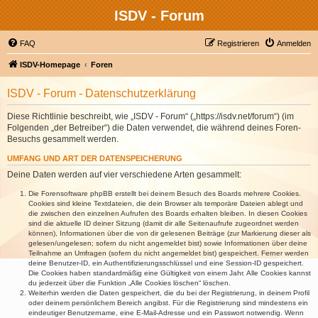
ISDV - Forum
FAQ
Registrieren
Anmelden
ISDV-Homepage
Foren
ISDV - Forum - Datenschutzerklärung
Diese Richtlinie beschreibt, wie „ISDV - Forum“ („https://isdv.net/forum“) (im
Folgenden „der Betreiber“) die Daten verwendet, die während deines Foren-
Besuchs gesammelt werden.
UMFANG UND ART DER DATENSPEICHERUNG
Deine Daten werden auf vier verschiedene Arten gesammelt:
Die Forensoftware phpBB erstellt bei deinem Besuch des Boards mehrere Cookies.
Cookies sind kleine Textdateien, die dein Browser als temporäre Dateien ablegt und
die zwischen den einzelnen Aufrufen des Boards erhalten bleiben. In diesen Cookies
sind die aktuelle ID deiner Sitzung (damit dir alle Seitenaufrufe zugeordnet werden
können), Informationen über die von dir gelesenen Beiträge (zur Markierung dieser als
gelesen/ungelesen; sofern du nicht angemeldet bist) sowie Informationen über deine
Teilnahme an Umfragen (sofern du nicht angemeldet bist) gespeichert. Ferner werden
deine Benutzer-ID, ein Authentifizierungsschlüssel und eine Session-ID gespeichert.
Die Cookies haben standardmäßig eine Gültigkeit von einem Jahr. Alle Cookies kannst
du jederzeit über die Funktion „Alle Cookies löschen“ löschen.
Weiterhin werden die Daten gespeichert, die du bei der Registrierung, in deinem Profil
oder deinem persönlichem Bereich angibst. Für die Registrierung sind mindestens ein
eindeutiger Benutzername, eine E-Mail-Adresse und ein Passwort notwendig. Wenn