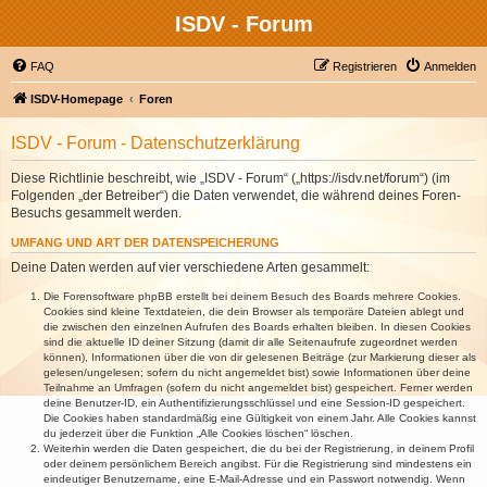
ISDV - Forum
FAQ
Registrieren
Anmelden
ISDV-Homepage
Foren
ISDV - Forum - Datenschutzerklärung
Diese Richtlinie beschreibt, wie „ISDV - Forum“ („https://isdv.net/forum“) (im
Folgenden „der Betreiber“) die Daten verwendet, die während deines Foren-
Besuchs gesammelt werden.
UMFANG UND ART DER DATENSPEICHERUNG
Deine Daten werden auf vier verschiedene Arten gesammelt:
Die Forensoftware phpBB erstellt bei deinem Besuch des Boards mehrere Cookies.
Cookies sind kleine Textdateien, die dein Browser als temporäre Dateien ablegt und
die zwischen den einzelnen Aufrufen des Boards erhalten bleiben. In diesen Cookies
sind die aktuelle ID deiner Sitzung (damit dir alle Seitenaufrufe zugeordnet werden
können), Informationen über die von dir gelesenen Beiträge (zur Markierung dieser als
gelesen/ungelesen; sofern du nicht angemeldet bist) sowie Informationen über deine
Teilnahme an Umfragen (sofern du nicht angemeldet bist) gespeichert. Ferner werden
deine Benutzer-ID, ein Authentifizierungsschlüssel und eine Session-ID gespeichert.
Die Cookies haben standardmäßig eine Gültigkeit von einem Jahr. Alle Cookies kannst
du jederzeit über die Funktion „Alle Cookies löschen“ löschen.
Weiterhin werden die Daten gespeichert, die du bei der Registrierung, in deinem Profil
oder deinem persönlichem Bereich angibst. Für die Registrierung sind mindestens ein
eindeutiger Benutzername, eine E-Mail-Adresse und ein Passwort notwendig. Wenn