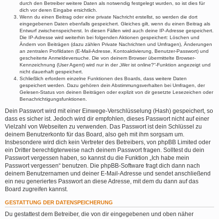
durch den Betreiber weitere Daten als notwendig festgelegt wurden, so ist dies für
dich vor deren Eingabe ersichtlich.
Wenn du einen Beitrag oder eine private Nachricht erstellst, so werden die dort
eingegebenen Daten ebenfalls gespeichert. Gleiches gilt, wenn du einen Beitrag als
Entwurf zwischenspeicherst. In diesen Fällen wird auch deine IP-Adresse gespeichert.
Die IP-Adresse wird weiterhin bei folgenden Aktionen gespeichert: Löschen und
Ändern von Beiträgen (dazu zählen Private Nachrichten und Umfragen), Änderungen
an zentralen Profildaten (E-Mail-Adresse, Kontoaktivierung, Benutzer-Passwort) und
gescheiterte Anmeldeversuche. Die von deinem Browser übermittelte Browser-
Kennzeichnung (User Agent) wird nur in der „Wer ist online?“-Funktion angezeigt und
nicht dauerhaft gespeichert.
Schließlich erfordern einzelne Funktionen des Boards, dass weitere Daten
gespeichert werden. Dazu gehören dein Abstimmungsverhalten bei Umfragen, der
Gelesen-Status von deinen Beiträgen oder explizit von dir gesetzte Lesezeichen oder
Benachrichtigungsfunktionen.
Dein Passwort wird mit einer Einwege-Verschlüsselung (Hash) gespeichert, so
dass es sicher ist. Jedoch wird dir empfohlen, dieses Passwort nicht auf einer
Vielzahl von Webseiten zu verwenden. Das Passwort ist dein Schlüssel zu
deinem Benutzerkonto für das Board, also geh mit ihm sorgsam um.
Insbesondere wird dich kein Vertreter des Betreibers, von phpBB Limited oder
ein Dritter berechtigterweise nach deinem Passwort fragen. Solltest du dein
Passwort vergessen haben, so kannst du die Funktion „Ich habe mein
Passwort vergessen“ benutzen. Die phpBB-Software fragt dich dann nach
deinem Benutzernamen und deiner E-Mail-Adresse und sendet anschließend
ein neu generiertes Passwort an diese Adresse, mit dem du dann auf das
Board zugreifen kannst.
GESTATTUNG DER DATENSPEICHERUNG
Du gestattest dem Betreiber, die von dir eingegebenen und oben näher