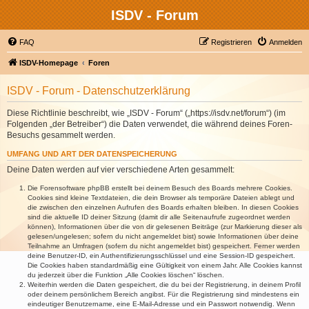
ISDV - Forum
FAQ
Registrieren
Anmelden
ISDV-Homepage
Foren
ISDV - Forum - Datenschutzerklärung
Diese Richtlinie beschreibt, wie „ISDV - Forum“ („https://isdv.net/forum“) (im
Folgenden „der Betreiber“) die Daten verwendet, die während deines Foren-
Besuchs gesammelt werden.
UMFANG UND ART DER DATENSPEICHERUNG
Deine Daten werden auf vier verschiedene Arten gesammelt:
Die Forensoftware phpBB erstellt bei deinem Besuch des Boards mehrere Cookies.
Cookies sind kleine Textdateien, die dein Browser als temporäre Dateien ablegt und
die zwischen den einzelnen Aufrufen des Boards erhalten bleiben. In diesen Cookies
sind die aktuelle ID deiner Sitzung (damit dir alle Seitenaufrufe zugeordnet werden
können), Informationen über die von dir gelesenen Beiträge (zur Markierung dieser als
gelesen/ungelesen; sofern du nicht angemeldet bist) sowie Informationen über deine
Teilnahme an Umfragen (sofern du nicht angemeldet bist) gespeichert. Ferner werden
deine Benutzer-ID, ein Authentifizierungsschlüssel und eine Session-ID gespeichert.
Die Cookies haben standardmäßig eine Gültigkeit von einem Jahr. Alle Cookies kannst
du jederzeit über die Funktion „Alle Cookies löschen“ löschen.
Weiterhin werden die Daten gespeichert, die du bei der Registrierung, in deinem Profil
oder deinem persönlichem Bereich angibst. Für die Registrierung sind mindestens ein
eindeutiger Benutzername, eine E-Mail-Adresse und ein Passwort notwendig. Wenn