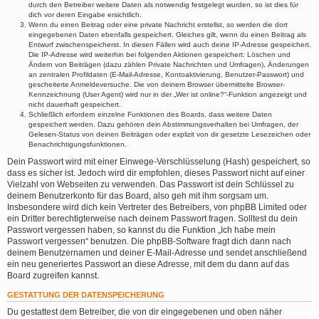
durch den Betreiber weitere Daten als notwendig festgelegt wurden, so ist dies für
dich vor deren Eingabe ersichtlich.
Wenn du einen Beitrag oder eine private Nachricht erstellst, so werden die dort
eingegebenen Daten ebenfalls gespeichert. Gleiches gilt, wenn du einen Beitrag als
Entwurf zwischenspeicherst. In diesen Fällen wird auch deine IP-Adresse gespeichert.
Die IP-Adresse wird weiterhin bei folgenden Aktionen gespeichert: Löschen und
Ändern von Beiträgen (dazu zählen Private Nachrichten und Umfragen), Änderungen
an zentralen Profildaten (E-Mail-Adresse, Kontoaktivierung, Benutzer-Passwort) und
gescheiterte Anmeldeversuche. Die von deinem Browser übermittelte Browser-
Kennzeichnung (User Agent) wird nur in der „Wer ist online?“-Funktion angezeigt und
nicht dauerhaft gespeichert.
Schließlich erfordern einzelne Funktionen des Boards, dass weitere Daten
gespeichert werden. Dazu gehören dein Abstimmungsverhalten bei Umfragen, der
Gelesen-Status von deinen Beiträgen oder explizit von dir gesetzte Lesezeichen oder
Benachrichtigungsfunktionen.
Dein Passwort wird mit einer Einwege-Verschlüsselung (Hash) gespeichert, so
dass es sicher ist. Jedoch wird dir empfohlen, dieses Passwort nicht auf einer
Vielzahl von Webseiten zu verwenden. Das Passwort ist dein Schlüssel zu
deinem Benutzerkonto für das Board, also geh mit ihm sorgsam um.
Insbesondere wird dich kein Vertreter des Betreibers, von phpBB Limited oder
ein Dritter berechtigterweise nach deinem Passwort fragen. Solltest du dein
Passwort vergessen haben, so kannst du die Funktion „Ich habe mein
Passwort vergessen“ benutzen. Die phpBB-Software fragt dich dann nach
deinem Benutzernamen und deiner E-Mail-Adresse und sendet anschließend
ein neu generiertes Passwort an diese Adresse, mit dem du dann auf das
Board zugreifen kannst.
GESTATTUNG DER DATENSPEICHERUNG
Du gestattest dem Betreiber, die von dir eingegebenen und oben näher