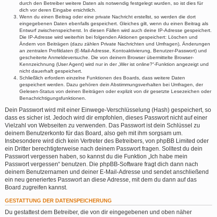
durch den Betreiber weitere Daten als notwendig festgelegt wurden, so ist dies für
dich vor deren Eingabe ersichtlich.
Wenn du einen Beitrag oder eine private Nachricht erstellst, so werden die dort
eingegebenen Daten ebenfalls gespeichert. Gleiches gilt, wenn du einen Beitrag als
Entwurf zwischenspeicherst. In diesen Fällen wird auch deine IP-Adresse gespeichert.
Die IP-Adresse wird weiterhin bei folgenden Aktionen gespeichert: Löschen und
Ändern von Beiträgen (dazu zählen Private Nachrichten und Umfragen), Änderungen
an zentralen Profildaten (E-Mail-Adresse, Kontoaktivierung, Benutzer-Passwort) und
gescheiterte Anmeldeversuche. Die von deinem Browser übermittelte Browser-
Kennzeichnung (User Agent) wird nur in der „Wer ist online?“-Funktion angezeigt und
nicht dauerhaft gespeichert.
Schließlich erfordern einzelne Funktionen des Boards, dass weitere Daten
gespeichert werden. Dazu gehören dein Abstimmungsverhalten bei Umfragen, der
Gelesen-Status von deinen Beiträgen oder explizit von dir gesetzte Lesezeichen oder
Benachrichtigungsfunktionen.
Dein Passwort wird mit einer Einwege-Verschlüsselung (Hash) gespeichert, so
dass es sicher ist. Jedoch wird dir empfohlen, dieses Passwort nicht auf einer
Vielzahl von Webseiten zu verwenden. Das Passwort ist dein Schlüssel zu
deinem Benutzerkonto für das Board, also geh mit ihm sorgsam um.
Insbesondere wird dich kein Vertreter des Betreibers, von phpBB Limited oder
ein Dritter berechtigterweise nach deinem Passwort fragen. Solltest du dein
Passwort vergessen haben, so kannst du die Funktion „Ich habe mein
Passwort vergessen“ benutzen. Die phpBB-Software fragt dich dann nach
deinem Benutzernamen und deiner E-Mail-Adresse und sendet anschließend
ein neu generiertes Passwort an diese Adresse, mit dem du dann auf das
Board zugreifen kannst.
GESTATTUNG DER DATENSPEICHERUNG
Du gestattest dem Betreiber, die von dir eingegebenen und oben näher