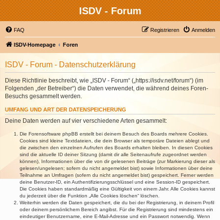
ISDV - Forum
FAQ
Registrieren
Anmelden
ISDV-Homepage
Foren
ISDV - Forum - Datenschutzerklärung
Diese Richtlinie beschreibt, wie „ISDV - Forum“ („https://isdv.net/forum“) (im
Folgenden „der Betreiber“) die Daten verwendet, die während deines Foren-
Besuchs gesammelt werden.
UMFANG UND ART DER DATENSPEICHERUNG
Deine Daten werden auf vier verschiedene Arten gesammelt:
Die Forensoftware phpBB erstellt bei deinem Besuch des Boards mehrere Cookies.
Cookies sind kleine Textdateien, die dein Browser als temporäre Dateien ablegt und
die zwischen den einzelnen Aufrufen des Boards erhalten bleiben. In diesen Cookies
sind die aktuelle ID deiner Sitzung (damit dir alle Seitenaufrufe zugeordnet werden
können), Informationen über die von dir gelesenen Beiträge (zur Markierung dieser als
gelesen/ungelesen; sofern du nicht angemeldet bist) sowie Informationen über deine
Teilnahme an Umfragen (sofern du nicht angemeldet bist) gespeichert. Ferner werden
deine Benutzer-ID, ein Authentifizierungsschlüssel und eine Session-ID gespeichert.
Die Cookies haben standardmäßig eine Gültigkeit von einem Jahr. Alle Cookies kannst
du jederzeit über die Funktion „Alle Cookies löschen“ löschen.
Weiterhin werden die Daten gespeichert, die du bei der Registrierung, in deinem Profil
oder deinem persönlichem Bereich angibst. Für die Registrierung sind mindestens ein
eindeutiger Benutzername, eine E-Mail-Adresse und ein Passwort notwendig. Wenn