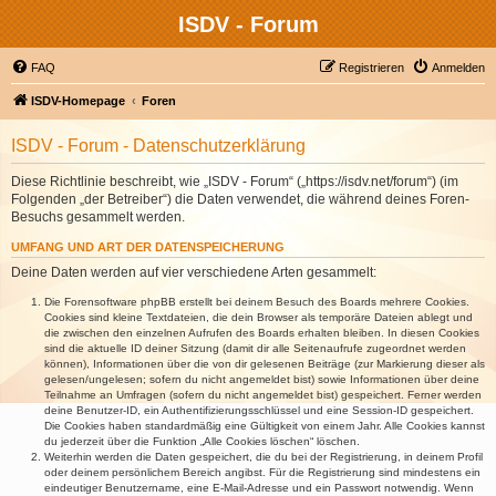
ISDV - Forum
FAQ
Registrieren
Anmelden
ISDV-Homepage
Foren
ISDV - Forum - Datenschutzerklärung
Diese Richtlinie beschreibt, wie „ISDV - Forum“ („https://isdv.net/forum“) (im
Folgenden „der Betreiber“) die Daten verwendet, die während deines Foren-
Besuchs gesammelt werden.
UMFANG UND ART DER DATENSPEICHERUNG
Deine Daten werden auf vier verschiedene Arten gesammelt:
Die Forensoftware phpBB erstellt bei deinem Besuch des Boards mehrere Cookies.
Cookies sind kleine Textdateien, die dein Browser als temporäre Dateien ablegt und
die zwischen den einzelnen Aufrufen des Boards erhalten bleiben. In diesen Cookies
sind die aktuelle ID deiner Sitzung (damit dir alle Seitenaufrufe zugeordnet werden
können), Informationen über die von dir gelesenen Beiträge (zur Markierung dieser als
gelesen/ungelesen; sofern du nicht angemeldet bist) sowie Informationen über deine
Teilnahme an Umfragen (sofern du nicht angemeldet bist) gespeichert. Ferner werden
deine Benutzer-ID, ein Authentifizierungsschlüssel und eine Session-ID gespeichert.
Die Cookies haben standardmäßig eine Gültigkeit von einem Jahr. Alle Cookies kannst
du jederzeit über die Funktion „Alle Cookies löschen“ löschen.
Weiterhin werden die Daten gespeichert, die du bei der Registrierung, in deinem Profil
oder deinem persönlichem Bereich angibst. Für die Registrierung sind mindestens ein
eindeutiger Benutzername, eine E-Mail-Adresse und ein Passwort notwendig. Wenn