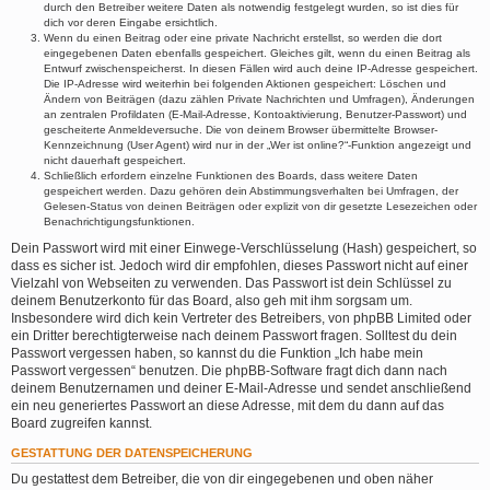
durch den Betreiber weitere Daten als notwendig festgelegt wurden, so ist dies für
dich vor deren Eingabe ersichtlich.
Wenn du einen Beitrag oder eine private Nachricht erstellst, so werden die dort
eingegebenen Daten ebenfalls gespeichert. Gleiches gilt, wenn du einen Beitrag als
Entwurf zwischenspeicherst. In diesen Fällen wird auch deine IP-Adresse gespeichert.
Die IP-Adresse wird weiterhin bei folgenden Aktionen gespeichert: Löschen und
Ändern von Beiträgen (dazu zählen Private Nachrichten und Umfragen), Änderungen
an zentralen Profildaten (E-Mail-Adresse, Kontoaktivierung, Benutzer-Passwort) und
gescheiterte Anmeldeversuche. Die von deinem Browser übermittelte Browser-
Kennzeichnung (User Agent) wird nur in der „Wer ist online?“-Funktion angezeigt und
nicht dauerhaft gespeichert.
Schließlich erfordern einzelne Funktionen des Boards, dass weitere Daten
gespeichert werden. Dazu gehören dein Abstimmungsverhalten bei Umfragen, der
Gelesen-Status von deinen Beiträgen oder explizit von dir gesetzte Lesezeichen oder
Benachrichtigungsfunktionen.
Dein Passwort wird mit einer Einwege-Verschlüsselung (Hash) gespeichert, so
dass es sicher ist. Jedoch wird dir empfohlen, dieses Passwort nicht auf einer
Vielzahl von Webseiten zu verwenden. Das Passwort ist dein Schlüssel zu
deinem Benutzerkonto für das Board, also geh mit ihm sorgsam um.
Insbesondere wird dich kein Vertreter des Betreibers, von phpBB Limited oder
ein Dritter berechtigterweise nach deinem Passwort fragen. Solltest du dein
Passwort vergessen haben, so kannst du die Funktion „Ich habe mein
Passwort vergessen“ benutzen. Die phpBB-Software fragt dich dann nach
deinem Benutzernamen und deiner E-Mail-Adresse und sendet anschließend
ein neu generiertes Passwort an diese Adresse, mit dem du dann auf das
Board zugreifen kannst.
GESTATTUNG DER DATENSPEICHERUNG
Du gestattest dem Betreiber, die von dir eingegebenen und oben näher