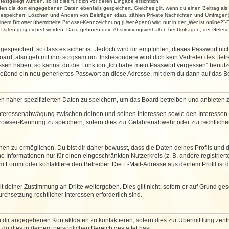
stgelegt wurden, so ist dies für dich vor deren Eingabe ersichtlich.
rden die dort eingegebenen Daten ebenfalls gespeichert. Gleiches gilt, wenn du einen Beitrag als
 gespeichert: Löschen und Ändern von Beiträgen (dazu zählen Private Nachrichten und Umfragen)
em Browser übermittelte Browser-Kennzeichnung (User Agent) wird nur in der „Wer ist online?“-F
re Daten gespeichert werden. Dazu gehören dein Abstimmungsverhalten bei Umfragen, der Gelesen
espeichert, so dass es sicher ist. Jedoch wird dir empfohlen, dieses Passwort ni
ard, also geh mit ihm sorgsam um. Insbesondere wird dich kein Vertreter des Betre
essen haben, so kannst du die Funktion „Ich habe mein Passwort vergessen“ benut
ßend ein neu generiertes Passwort an diese Adresse, mit dem du dann auf das Bo
en näher spezifizierten Daten zu speichern, um das Board betreiben und anbieten 
 Interessenabwägung zwischen deinen und seinen Interessen sowie den Interessen D
rowser-Kennung zu speichern, sofern dies zur Gefahrenabwehr oder zur rechtlichen
 zu ermöglichen. Du bist dir daher bewusst, dass die Daten deines Profils und die 
e Informationen nur für einen eingeschränkten Nutzerkreis (z. B. andere registriert
Forum oder kontaktiere den Betreiber. Die E-Mail-Adresse aus deinem Profil ist d
 deiner Zustimmung an Dritte weitergeben. Dies gilt nicht, sofern er auf Grund ge
urchsetzung rechtlicher Interessen erforderlich sind.
 dir angegebenen Kontaktdaten zu kontaktieren, sofern dies zur Übermittlung zentra
 du dies in deinem persönlichen Bereich gestattet hast.