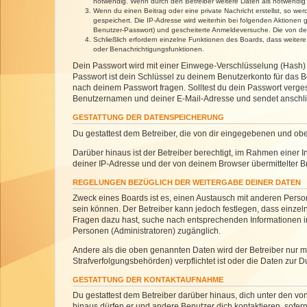
notwendig. Wenn durch den Betreiber weitere Daten als notwendig fe
Wenn du einen Beitrag oder eine private Nachricht erstellst, so we
gespeichert. Die IP-Adresse wird weiterhin bei folgenden Aktionen
Benutzer-Passwort) und gescheiterte Anmeldeversuche. Die von dein
Schließlich erfordern einzelne Funktionen des Boards, dass weite
oder Benachrichtigungsfunktionen.
Dein Passwort wird mit einer Einwege-Verschlüsselung (Hash) g
Passwort ist dein Schlüssel zu deinem Benutzerkonto für das Bo
nach deinem Passwort fragen. Solltest du dein Passwort verg
Benutzernamen und deiner E-Mail-Adresse und sendet anschlie
GESTATTUNG DER DATENSPEICHERUNG
Du gestattest dem Betreiber, die von dir eingegebenen und ob
Darüber hinaus ist der Betreiber berechtigt, im Rahmen einer
deiner IP-Adresse und der von deinem Browser übermittelter B
REGELUNGEN BEZÜGLICH DER WEITERGABE DEINER DATEN
Zweck eines Boards ist es, einen Austausch mit anderen Personen
sein können. Der Betreiber kann jedoch festlegen, dass einzeln
Fragen dazu hast, suche nach entsprechenden Informationen im 
Personen (Administratoren) zugänglich.
Andere als die oben genannten Daten wird der Betreiber nur mit
Strafverfolgungsbehörden) verpflichtet ist oder die Daten zur D
GESTATTUNG DER KONTAKTAUFNAHME
Du gestattest dem Betreiber darüber hinaus, dich unter den von
hinaus dürfen er und andere Benutzer dich kontaktieren, sofern