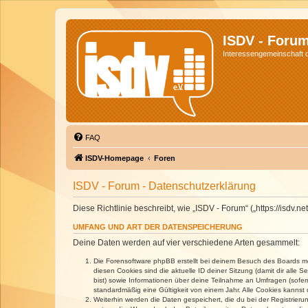
ISDV - Foru
Interessengemeinschaft de
FAQ
ISDV-Homepage
Foren
ISDV - Forum - Datenschutzerklärung
Diese Richtlinie beschreibt, wie „ISDV - Forum“ („https://isd
UMFANG UND ART DER DATENSPEICHERUNG
Deine Daten werden auf vier verschiedene Arten gesammelt:
Die Forensoftware phpBB erstellt bei deinem Besuch des Boards meh
diesen Cookies sind die aktuelle ID deiner Sitzung (damit dir alle
bist) sowie Informationen über deine Teilnahme an Umfragen (sofer
standardmäßig eine Gültigkeit von einem Jahr. Alle Cookies kannst d
Weiterhin werden die Daten gespeichert, die du bei der Registrieru