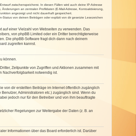
 Entwurf zwischenspeicherst. In diesen Fällen wird auch deine IP-Adresse
, Änderungen an zentralen Profildaten (E-Mail-Adresse, Kontoaktivierung,
unktion angezeigt und nicht dauerhaft gespeichert.
-Status von deinen Beiträgen oder explizit von dir gesetzte Lesezeichen
cht auf einer Vielzahl von Webseiten zu verwenden. Das
ibers, von phpBB Limited oder ein Dritter berechtigterweise
zen. Die phpBB-Software fragt dich dann nach deinem
ard zugreifen kannst.
zu können.
ritter, Zeitpunkte von Zugriffen und Aktionen zusammen mit
 Nachverfolgbarkeit notwendig ist.
von dir erstellten Beiträge im Internet öffentlich zugänglich
e Benutzer, Administratoren etc.) zugänglich sind. Wenn du
abei jedoch nur für den Betreiber und von ihm beauftragte
setzlicher Regelungen zur Weitergabe der Daten (z. B. an
ler Informationen über das Board erforderlich ist. Darüber