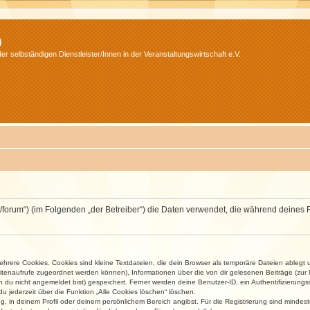
m
r selbständigen Dienstleister/Innen in der Veranstaltungswirtschaft e.V.
v.net/forum“) (im Folgenden „der Betreiber“) die Daten verwendet, die während dei
rere Cookies. Cookies sind kleine Textdateien, die dein Browser als temporäre Dateien ablegt 
 Seitenaufrufe zugeordnet werden können), Informationen über die von dir gelesenen Beiträge (zu
n du nicht angemeldet bist) gespeichert. Ferner werden deine Benutzer-ID, ein Authentifizierung
u jederzeit über die Funktion „Alle Cookies löschen“ löschen.
ng, in deinem Profil oder deinem persönlichem Bereich angibst. Für die Registrierung sind mind