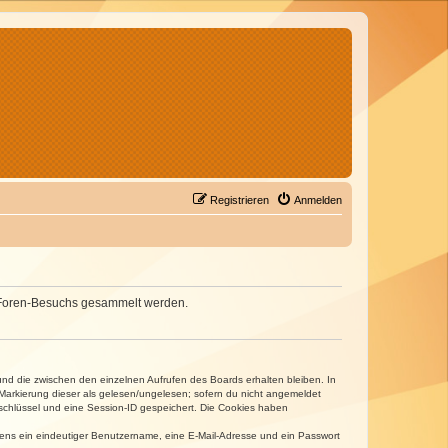
Registrieren
Anmelden
nes Foren-Besuchs gesammelt werden.
und die zwischen den einzelnen Aufrufen des Boards erhalten bleiben. In
r Markierung dieser als gelesen/ungelesen; sofern du nicht angemeldet
sschlüssel und eine Session-ID gespeichert. Die Cookies haben
estens ein eindeutiger Benutzername, eine E-Mail-Adresse und ein Passwort