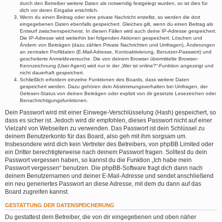
durch den Betreiber weitere Daten als notwendig festgelegt wurden, so ist dies für
dich vor deren Eingabe ersichtlich.
Wenn du einen Beitrag oder eine private Nachricht erstellst, so werden die dort
eingegebenen Daten ebenfalls gespeichert. Gleiches gilt, wenn du einen Beitrag als
Entwurf zwischenspeicherst. In diesen Fällen wird auch deine IP-Adresse gespeichert.
Die IP-Adresse wird weiterhin bei folgenden Aktionen gespeichert: Löschen und
Ändern von Beiträgen (dazu zählen Private Nachrichten und Umfragen), Änderungen
an zentralen Profildaten (E-Mail-Adresse, Kontoaktivierung, Benutzer-Passwort) und
gescheiterte Anmeldeversuche. Die von deinem Browser übermittelte Browser-
Kennzeichnung (User Agent) wird nur in der „Wer ist online?“-Funktion angezeigt und
nicht dauerhaft gespeichert.
Schließlich erfordern einzelne Funktionen des Boards, dass weitere Daten
gespeichert werden. Dazu gehören dein Abstimmungsverhalten bei Umfragen, der
Gelesen-Status von deinen Beiträgen oder explizit von dir gesetzte Lesezeichen oder
Benachrichtigungsfunktionen.
Dein Passwort wird mit einer Einwege-Verschlüsselung (Hash) gespeichert, so
dass es sicher ist. Jedoch wird dir empfohlen, dieses Passwort nicht auf einer
Vielzahl von Webseiten zu verwenden. Das Passwort ist dein Schlüssel zu
deinem Benutzerkonto für das Board, also geh mit ihm sorgsam um.
Insbesondere wird dich kein Vertreter des Betreibers, von phpBB Limited oder
ein Dritter berechtigterweise nach deinem Passwort fragen. Solltest du dein
Passwort vergessen haben, so kannst du die Funktion „Ich habe mein
Passwort vergessen“ benutzen. Die phpBB-Software fragt dich dann nach
deinem Benutzernamen und deiner E-Mail-Adresse und sendet anschließend
ein neu generiertes Passwort an diese Adresse, mit dem du dann auf das
Board zugreifen kannst.
GESTATTUNG DER DATENSPEICHERUNG
Du gestattest dem Betreiber, die von dir eingegebenen und oben näher