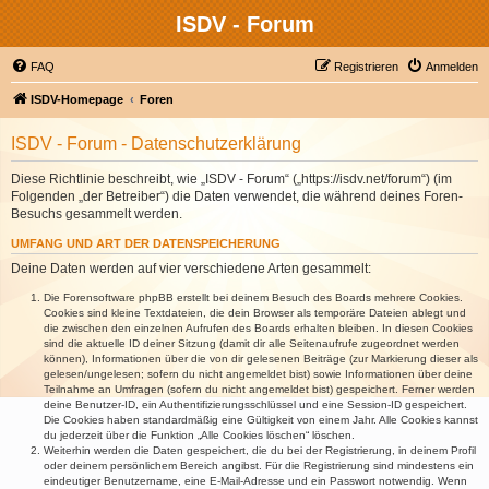
ISDV - Forum
FAQ
Registrieren
Anmelden
ISDV-Homepage
Foren
ISDV - Forum - Datenschutzerklärung
Diese Richtlinie beschreibt, wie „ISDV - Forum“ („https://isdv.net/forum“) (im
Folgenden „der Betreiber“) die Daten verwendet, die während deines Foren-
Besuchs gesammelt werden.
UMFANG UND ART DER DATENSPEICHERUNG
Deine Daten werden auf vier verschiedene Arten gesammelt:
Die Forensoftware phpBB erstellt bei deinem Besuch des Boards mehrere Cookies.
Cookies sind kleine Textdateien, die dein Browser als temporäre Dateien ablegt und
die zwischen den einzelnen Aufrufen des Boards erhalten bleiben. In diesen Cookies
sind die aktuelle ID deiner Sitzung (damit dir alle Seitenaufrufe zugeordnet werden
können), Informationen über die von dir gelesenen Beiträge (zur Markierung dieser als
gelesen/ungelesen; sofern du nicht angemeldet bist) sowie Informationen über deine
Teilnahme an Umfragen (sofern du nicht angemeldet bist) gespeichert. Ferner werden
deine Benutzer-ID, ein Authentifizierungsschlüssel und eine Session-ID gespeichert.
Die Cookies haben standardmäßig eine Gültigkeit von einem Jahr. Alle Cookies kannst
du jederzeit über die Funktion „Alle Cookies löschen“ löschen.
Weiterhin werden die Daten gespeichert, die du bei der Registrierung, in deinem Profil
oder deinem persönlichem Bereich angibst. Für die Registrierung sind mindestens ein
eindeutiger Benutzername, eine E-Mail-Adresse und ein Passwort notwendig. Wenn