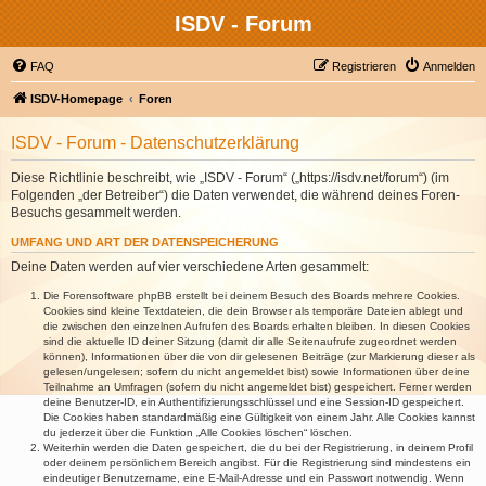
ISDV - Forum
FAQ
Registrieren
Anmelden
ISDV-Homepage
Foren
ISDV - Forum - Datenschutzerklärung
Diese Richtlinie beschreibt, wie „ISDV - Forum“ („https://isdv.net/forum“) (im
Folgenden „der Betreiber“) die Daten verwendet, die während deines Foren-
Besuchs gesammelt werden.
UMFANG UND ART DER DATENSPEICHERUNG
Deine Daten werden auf vier verschiedene Arten gesammelt:
Die Forensoftware phpBB erstellt bei deinem Besuch des Boards mehrere Cookies.
Cookies sind kleine Textdateien, die dein Browser als temporäre Dateien ablegt und
die zwischen den einzelnen Aufrufen des Boards erhalten bleiben. In diesen Cookies
sind die aktuelle ID deiner Sitzung (damit dir alle Seitenaufrufe zugeordnet werden
können), Informationen über die von dir gelesenen Beiträge (zur Markierung dieser als
gelesen/ungelesen; sofern du nicht angemeldet bist) sowie Informationen über deine
Teilnahme an Umfragen (sofern du nicht angemeldet bist) gespeichert. Ferner werden
deine Benutzer-ID, ein Authentifizierungsschlüssel und eine Session-ID gespeichert.
Die Cookies haben standardmäßig eine Gültigkeit von einem Jahr. Alle Cookies kannst
du jederzeit über die Funktion „Alle Cookies löschen“ löschen.
Weiterhin werden die Daten gespeichert, die du bei der Registrierung, in deinem Profil
oder deinem persönlichem Bereich angibst. Für die Registrierung sind mindestens ein
eindeutiger Benutzername, eine E-Mail-Adresse und ein Passwort notwendig. Wenn