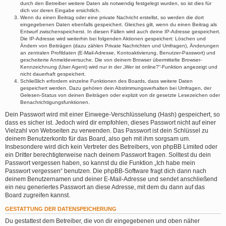
durch den Betreiber weitere Daten als notwendig festgelegt wurden, so ist dies für
dich vor deren Eingabe ersichtlich.
Wenn du einen Beitrag oder eine private Nachricht erstellst, so werden die dort
eingegebenen Daten ebenfalls gespeichert. Gleiches gilt, wenn du einen Beitrag als
Entwurf zwischenspeicherst. In diesen Fällen wird auch deine IP-Adresse gespeichert.
Die IP-Adresse wird weiterhin bei folgenden Aktionen gespeichert: Löschen und
Ändern von Beiträgen (dazu zählen Private Nachrichten und Umfragen), Änderungen
an zentralen Profildaten (E-Mail-Adresse, Kontoaktivierung, Benutzer-Passwort) und
gescheiterte Anmeldeversuche. Die von deinem Browser übermittelte Browser-
Kennzeichnung (User Agent) wird nur in der „Wer ist online?“-Funktion angezeigt und
nicht dauerhaft gespeichert.
Schließlich erfordern einzelne Funktionen des Boards, dass weitere Daten
gespeichert werden. Dazu gehören dein Abstimmungsverhalten bei Umfragen, der
Gelesen-Status von deinen Beiträgen oder explizit von dir gesetzte Lesezeichen oder
Benachrichtigungsfunktionen.
Dein Passwort wird mit einer Einwege-Verschlüsselung (Hash) gespeichert, so
dass es sicher ist. Jedoch wird dir empfohlen, dieses Passwort nicht auf einer
Vielzahl von Webseiten zu verwenden. Das Passwort ist dein Schlüssel zu
deinem Benutzerkonto für das Board, also geh mit ihm sorgsam um.
Insbesondere wird dich kein Vertreter des Betreibers, von phpBB Limited oder
ein Dritter berechtigterweise nach deinem Passwort fragen. Solltest du dein
Passwort vergessen haben, so kannst du die Funktion „Ich habe mein
Passwort vergessen“ benutzen. Die phpBB-Software fragt dich dann nach
deinem Benutzernamen und deiner E-Mail-Adresse und sendet anschließend
ein neu generiertes Passwort an diese Adresse, mit dem du dann auf das
Board zugreifen kannst.
GESTATTUNG DER DATENSPEICHERUNG
Du gestattest dem Betreiber, die von dir eingegebenen und oben näher